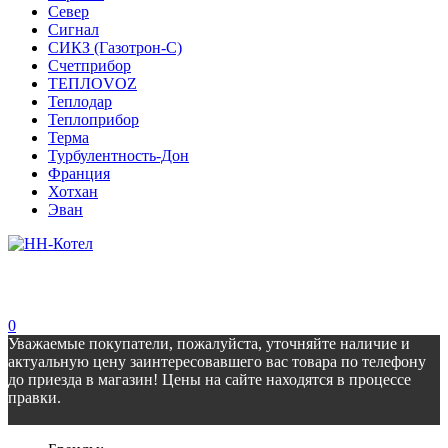
Север
Сигнал
СИКЗ (Газотрон-С)
Счетприбор
ТЕПЛОVOZ
Теплодар
Теплоприбор
Терма
Турбулентность-Дон
Франция
Хотхан
Эван
0
Уважаемые покупатели, пожалуйста, уточняйте наличие и
актуальную цену заинтересовавшего вас товара по телефону
до приезда в магазин! Цены на сайте находятся в процессе
правки.