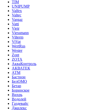
TIM
UNIPUMP
Valfex
Valtec
Vargaz
Vatti
Vieir
Viessmann
Vilterm
ViVat
WertRus
Wester
Zont
ZOTA
АкваКонтроль
АКВАТЕК
АТМ
Бастион
БелОМО
Бетар
Боринское
Вихрь
Водолей
Газдевайс
Джилекс