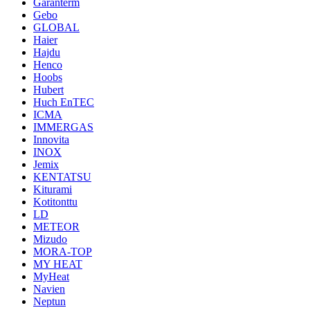
Garanterm
Gebo
GLOBAL
Haier
Hajdu
Henco
Hoobs
Hubert
Huch EnTEC
ICMA
IMMERGAS
Innovita
INOX
Jemix
KENTATSU
Kiturami
Kotitonttu
LD
METEOR
Mizudo
MORA-TOP
MY HEAT
MyHeat
Navien
Neptun