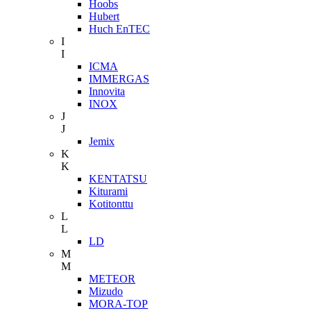
Hoobs
Hubert
Huch EnTEC
I
I
ICMA
IMMERGAS
Innovita
INOX
J
J
Jemix
K
K
KENTATSU
Kiturami
Kotitonttu
L
L
LD
M
M
METEOR
Mizudo
MORA-TOP