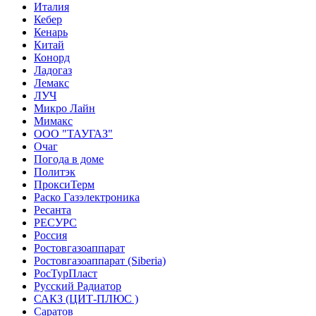
Италия
Кебер
Кенарь
Китай
Конорд
Ладогаз
Лемакс
ЛУЧ
Микро Лайн
Мимакс
ООО "ТАУГАЗ"
Очаг
Погода в доме
Политэк
ПроксиТерм
Раско Газэлектроника
Ресанта
РЕСУРС
Россия
Ростовгазоаппарат
Ростовгазоаппарат (Siberia)
РосТурПласт
Русский Радиатор
САКЗ (ЦИТ-ПЛЮС )
Саратов