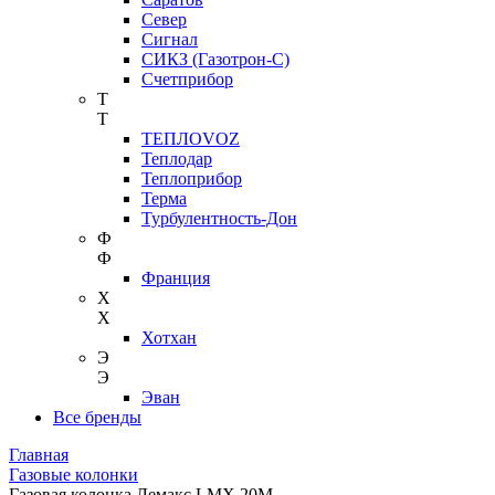
Север
Сигнал
СИКЗ (Газотрон-С)
Счетприбор
Т
Т
ТЕПЛОVOZ
Теплодар
Теплоприбор
Терма
Турбулентность-Дон
Ф
Ф
Франция
Х
Х
Хотхан
Э
Э
Эван
Все бренды
Главная
Газовые колонки
Газовая колонка Лемакс LMX 20М