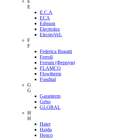
E
E
E.C.A
ECA
Edisson
Electrolux
ElectroVeL
F
F
Federica Bugatti
Ferroli
Ferrum (Феррум)
FLAMCO
Flowtherm
Fondital
G
G
Garanterm
Gebo
GLOBAL
H
H
Haier
Hajdu
Henco