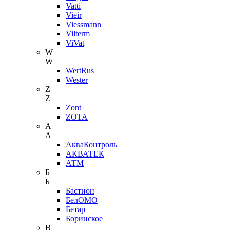
Vatti
Vieir
Viessmann
Vilterm
ViVat
W
W
WertRus
Wester
Z
Z
Zont
ZOTA
А
А
АкваКонтроль
АКВАТЕК
АТМ
Б
Б
Бастион
БелОМО
Бетар
Боринское
В