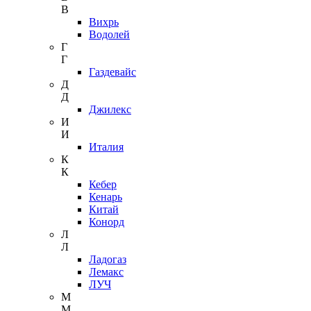
В
Вихрь
Водолей
Г
Г
Газдевайс
Д
Д
Джилекс
И
И
Италия
К
К
Кебер
Кенарь
Китай
Конорд
Л
Л
Ладогаз
Лемакс
ЛУЧ
М
М