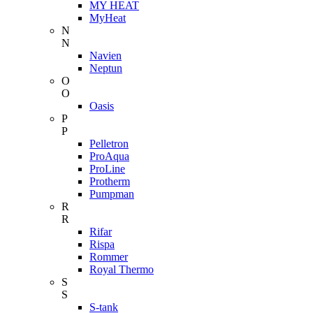
MY HEAT
MyHeat
N
N
Navien
Neptun
O
O
Oasis
P
P
Pelletron
ProAqua
ProLine
Protherm
Pumpman
R
R
Rifar
Rispa
Rommer
Royal Thermo
S
S
S-tank