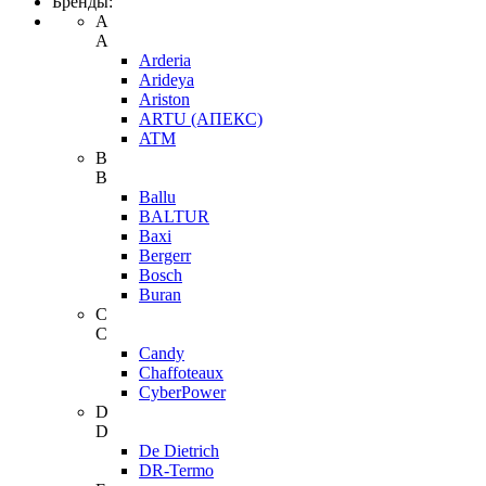
Бренды:
A
A
Arderia
Arideya
Ariston
ARTU (АПЕКС)
ATM
B
B
Ballu
BALTUR
Baxi
Bergerr
Bosch
Buran
C
C
Candy
Chaffoteaux
CyberPower
D
D
De Dietrich
DR-Termo