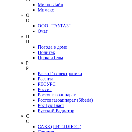
Микро Лайн
Мимакс
О
О
ООО "ТАУГАЗ"
Очаг
П
П
Погода в доме
Политэк
ПроксиТерм
Р
Р
Раско Газэлектроника
Ресанта
РЕСУРС
Россия
Ростовгазоаппарат
Ростовгазоаппарат (Siberia)
РосТурПласт
Русский Радиатор
С
С
САКЗ (ЦИТ-ПЛЮС )
Саратов