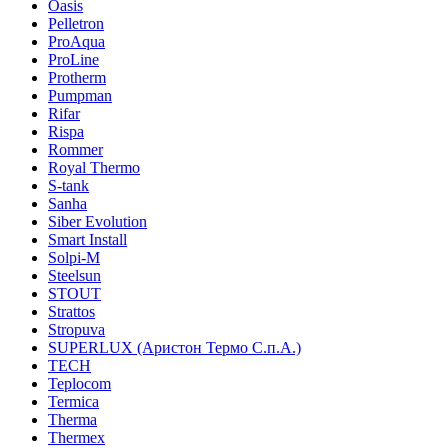
Oasis
Pelletron
ProAqua
ProLine
Protherm
Pumpman
Rifar
Rispa
Rommer
Royal Thermo
S-tank
Sanha
Siber Evolution
Smart Install
Solpi-M
Steelsun
STOUT
Strattos
Stropuva
SUPERLUX (Аристон Термо С.п.А.)
TECH
Teplocom
Termica
Therma
Thermex