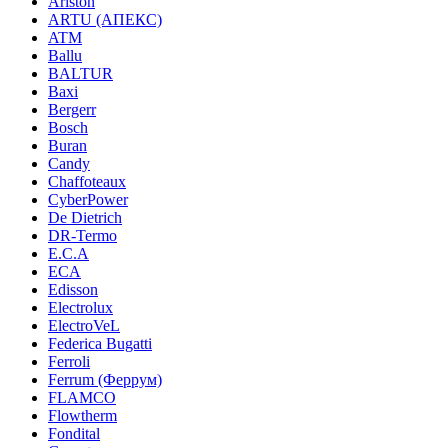
Ariston
ARTU (АПЕКС)
ATM
Ballu
BALTUR
Baxi
Bergerr
Bosch
Buran
Candy
Chaffoteaux
CyberPower
De Dietrich
DR-Termo
E.C.A
ECA
Edisson
Electrolux
ElectroVeL
Federica Bugatti
Ferroli
Ferrum (Феррум)
FLAMCO
Flowtherm
Fondital