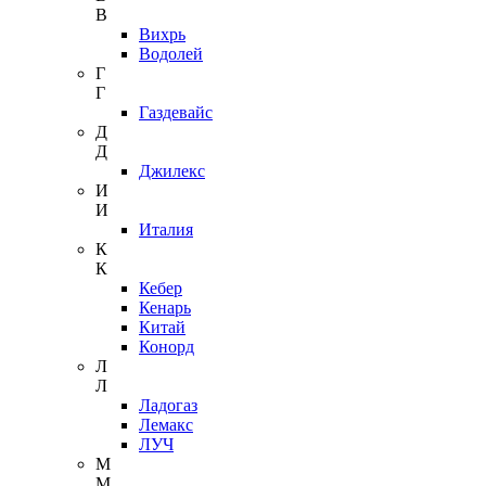
В
Вихрь
Водолей
Г
Г
Газдевайс
Д
Д
Джилекс
И
И
Италия
К
К
Кебер
Кенарь
Китай
Конорд
Л
Л
Ладогаз
Лемакс
ЛУЧ
М
М