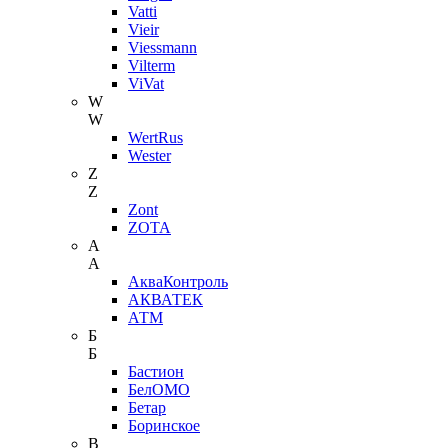
Vatti
Vieir
Viessmann
Vilterm
ViVat
W
W
WertRus
Wester
Z
Z
Zont
ZOTA
А
А
АкваКонтроль
АКВАТЕК
АТМ
Б
Б
Бастион
БелОМО
Бетар
Боринское
В