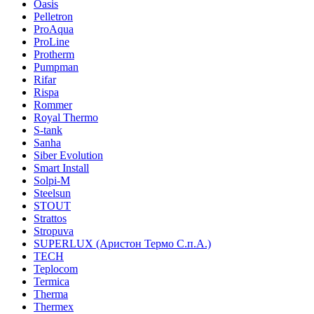
Oasis
Pelletron
ProAqua
ProLine
Protherm
Pumpman
Rifar
Rispa
Rommer
Royal Thermo
S-tank
Sanha
Siber Evolution
Smart Install
Solpi-M
Steelsun
STOUT
Strattos
Stropuva
SUPERLUX (Аристон Термо С.п.А.)
TECH
Teplocom
Termica
Therma
Thermex