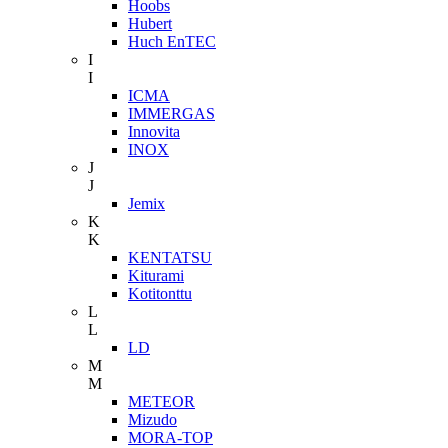
Hoobs
Hubert
Huch EnTEC
I
I
ICMA
IMMERGAS
Innovita
INOX
J
J
Jemix
K
K
KENTATSU
Kiturami
Kotitonttu
L
L
LD
M
M
METEOR
Mizudo
MORA-TOP