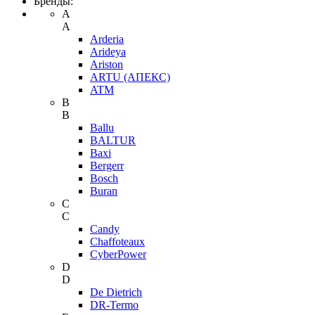
Бренды:
A
A
Arderia
Arideya
Ariston
ARTU (АПЕКС)
ATM
B
B
Ballu
BALTUR
Baxi
Bergerr
Bosch
Buran
C
C
Candy
Chaffoteaux
CyberPower
D
D
De Dietrich
DR-Termo