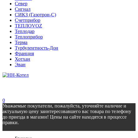
Север
Сигнал
СИКЗ (Газотрон-С)
Счетприбор
ТЕПЛОVOZ
Теплодар
Теплоприбор
Терма
Турбулентность-Дон
Франция
Хотхан
Эван
0
Уважаемые покупатели, пожалуйста, уточняйте наличие и
актуальную цену заинтересовавшего вас товара по телефону
до приезда в магазин! Цены на сайте находятся в процессе
правки.