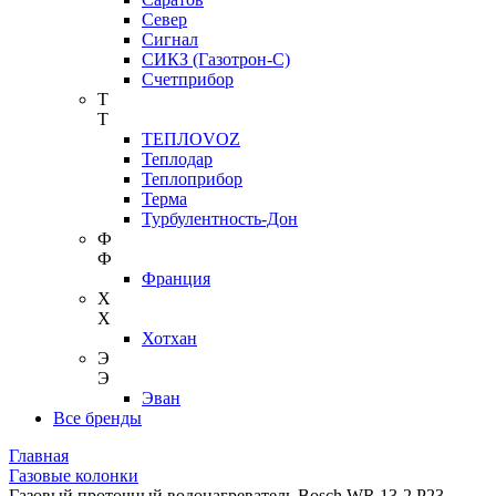
Север
Сигнал
СИКЗ (Газотрон-С)
Счетприбор
Т
Т
ТЕПЛОVOZ
Теплодар
Теплоприбор
Терма
Турбулентность-Дон
Ф
Ф
Франция
Х
Х
Хотхан
Э
Э
Эван
Все бренды
Главная
Газовые колонки
Газовый проточный водонагреватель Bosch WR 13-2 P23