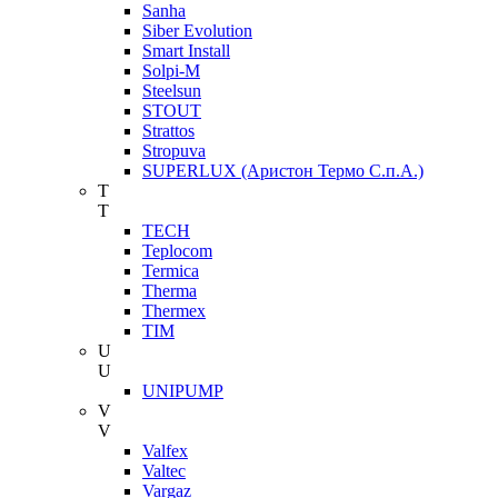
Sanha
Siber Evolution
Smart Install
Solpi-M
Steelsun
STOUT
Strattos
Stropuva
SUPERLUX (Аристон Термо С.п.А.)
T
T
TECH
Teplocom
Termica
Therma
Thermex
TIM
U
U
UNIPUMP
V
V
Valfex
Valtec
Vargaz