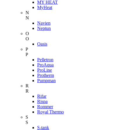
MY HEAT
MyHeat
N
N
Navien
Neptun
O
O
Oasis
P
P
Pelletron
ProAqua
ProLine
Protherm
Pumpman
R
R
Rifar
Rispa
Rommer
Royal Thermo
S
S
S-tank