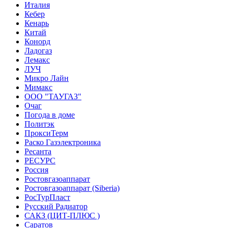
Италия
Кебер
Кенарь
Китай
Конорд
Ладогаз
Лемакс
ЛУЧ
Микро Лайн
Мимакс
ООО "ТАУГАЗ"
Очаг
Погода в доме
Политэк
ПроксиТерм
Раско Газэлектроника
Ресанта
РЕСУРС
Россия
Ростовгазоаппарат
Ростовгазоаппарат (Siberia)
РосТурПласт
Русский Радиатор
САКЗ (ЦИТ-ПЛЮС )
Саратов