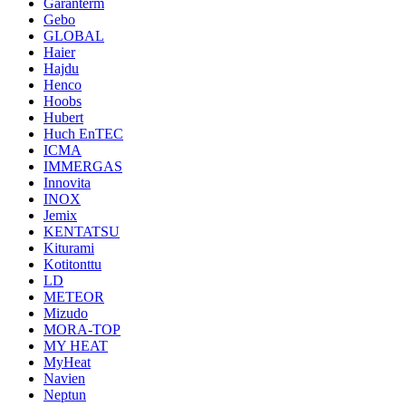
Garanterm
Gebo
GLOBAL
Haier
Hajdu
Henco
Hoobs
Hubert
Huch EnTEC
ICMA
IMMERGAS
Innovita
INOX
Jemix
KENTATSU
Kiturami
Kotitonttu
LD
METEOR
Mizudo
MORA-TOP
MY HEAT
MyHeat
Navien
Neptun