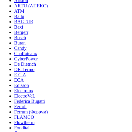
Ariston
ARTU (АПЕКС)
ATM
Ballu
BALTUR
Baxi
Bergerr
Bosch
Buran
Candy
Chaffoteaux
CyberPower
De Dietrich
DR-Termo
E.C.A
ECA
Edisson
Electrolux
ElectroVeL
Federica Bugatti
Ferroli
Ferrum (Феррум)
FLAMCO
Flowtherm
Fondital