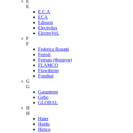
E
E
E.C.A
ECA
Edisson
Electrolux
ElectroVeL
F
F
Federica Bugatti
Ferroli
Ferrum (Феррум)
FLAMCO
Flowtherm
Fondital
G
G
Garanterm
Gebo
GLOBAL
H
H
Haier
Hajdu
Henco