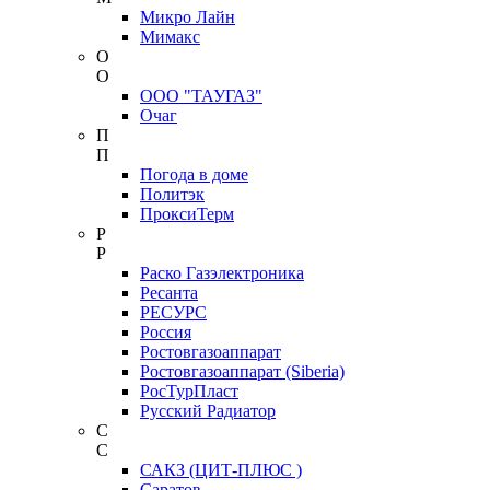
Микро Лайн
Мимакс
О
О
ООО "ТАУГАЗ"
Очаг
П
П
Погода в доме
Политэк
ПроксиТерм
Р
Р
Раско Газэлектроника
Ресанта
РЕСУРС
Россия
Ростовгазоаппарат
Ростовгазоаппарат (Siberia)
РосТурПласт
Русский Радиатор
С
С
САКЗ (ЦИТ-ПЛЮС )
Саратов