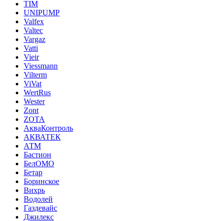
TIM
UNIPUMP
Valfex
Valtec
Vargaz
Vatti
Vieir
Viessmann
Vilterm
ViVat
WertRus
Wester
Zont
ZOTA
АкваКонтроль
АКВАТЕК
АТМ
Бастион
БелОМО
Бетар
Боринское
Вихрь
Водолей
Газдевайс
Джилекс