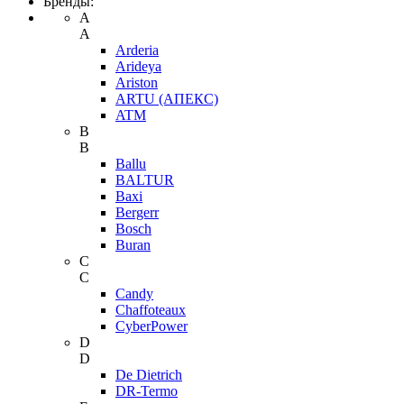
Бренды:
A
A
Arderia
Arideya
Ariston
ARTU (АПЕКС)
ATM
B
B
Ballu
BALTUR
Baxi
Bergerr
Bosch
Buran
C
C
Candy
Chaffoteaux
CyberPower
D
D
De Dietrich
DR-Termo