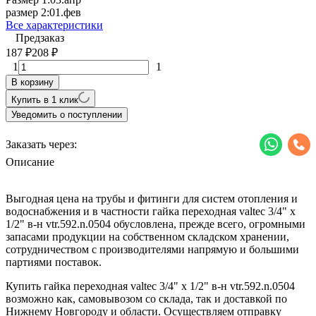
размер 2:
01.фев
Все характеристики
Предзаказ
187
208
₽
₽
1
1
В корзину
Купить в 1 клик
Уведомить о поступлении
Заказать через:
Описание
Выгодная цена на трубы и фитинги для систем отопления и
водоснабжения и в частности гайка переходная valtec 3/4" х
1/2" в-н vtr.592.n.0504 обусловлена, прежде всего, огромными
запасами продукции на собственном складском хранении,
сотрудничеством с производителями напрямую и большими
партиями поставок.
Купить гайка переходная valtec 3/4" х 1/2" в-н vtr.592.n.0504
возможно как, самовывозом со склада, так и доставкой по
Нижнему Новгороду и области. Осуществляем отправку