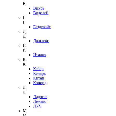
В
Вихрь
Водолей
Г
Г
Газдевайс
Д
Д
Джилекс
И
И
Италия
К
К
Кебер
Кенарь
Китай
Конорд
Л
Л
Ладогаз
Лемакс
ЛУЧ
М
М