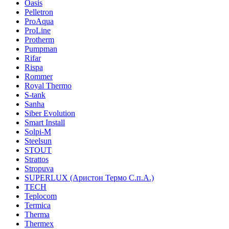
Oasis
Pelletron
ProAqua
ProLine
Protherm
Pumpman
Rifar
Rispa
Rommer
Royal Thermo
S-tank
Sanha
Siber Evolution
Smart Install
Solpi-M
Steelsun
STOUT
Strattos
Stropuva
SUPERLUX (Аристон Термо С.п.А.)
TECH
Teplocom
Termica
Therma
Thermex