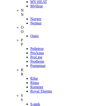
MY HEAT
MyHeat
N
N
Navien
Neptun
O
O
Oasis
P
P
Pelletron
ProAqua
ProLine
Protherm
Pumpman
R
R
Rifar
Rispa
Rommer
Royal Thermo
S
S
S-tank