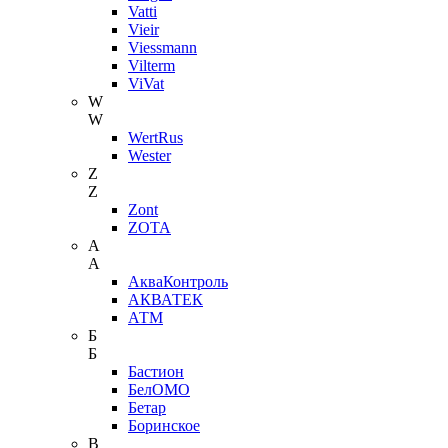
Vatti
Vieir
Viessmann
Vilterm
ViVat
W
W
WertRus
Wester
Z
Z
Zont
ZOTA
А
А
АкваКонтроль
АКВАТЕК
АТМ
Б
Б
Бастион
БелОМО
Бетар
Боринское
В