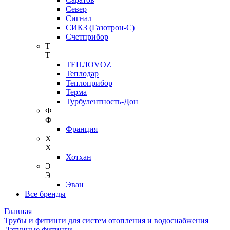
Север
Сигнал
СИКЗ (Газотрон-С)
Счетприбор
Т
Т
ТЕПЛОVOZ
Теплодар
Теплоприбор
Терма
Турбулентность-Дон
Ф
Ф
Франция
Х
Х
Хотхан
Э
Э
Эван
Все бренды
Главная
Трубы и фитинги для систем отопления и водоснабжения
Латунные фитинги