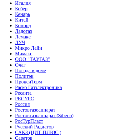
Италия
Кебер
Кенарь
Китай
Конорд
Ладогаз
Лемакс
ЛУЧ
Микро Лайн
Мимакс
ООО "ТАУГАЗ"
Очаг
Погода в доме
Политэк
ПроксиТерм
Раско Газэлектроника
Ресанта
РЕСУРС
Россия
Ростовгазоаппарат
Ростовгазоаппарат (Siberia)
РосТурПласт
Русский Радиатор
САКЗ (ЦИТ-ПЛЮС )
Саратов