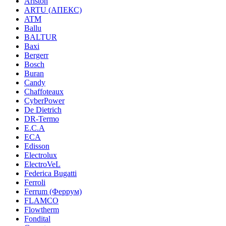
Ariston
ARTU (АПЕКС)
ATM
Ballu
BALTUR
Baxi
Bergerr
Bosch
Buran
Candy
Chaffoteaux
CyberPower
De Dietrich
DR-Termo
E.C.A
ECA
Edisson
Electrolux
ElectroVeL
Federica Bugatti
Ferroli
Ferrum (Феррум)
FLAMCO
Flowtherm
Fondital