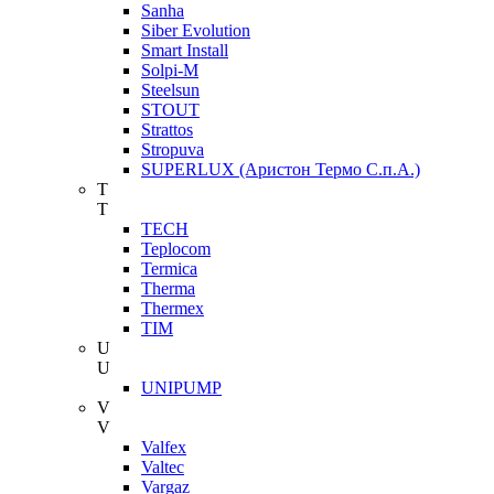
Sanha
Siber Evolution
Smart Install
Solpi-M
Steelsun
STOUT
Strattos
Stropuva
SUPERLUX (Аристон Термо С.п.А.)
T
T
TECH
Teplocom
Termica
Therma
Thermex
TIM
U
U
UNIPUMP
V
V
Valfex
Valtec
Vargaz