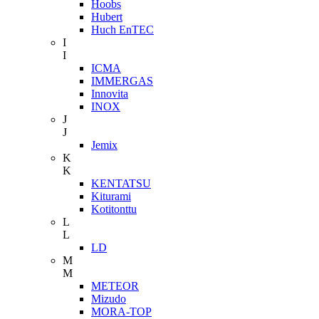
Hoobs
Hubert
Huch EnTEC
I
I
ICMA
IMMERGAS
Innovita
INOX
J
J
Jemix
K
K
KENTATSU
Kiturami
Kotitonttu
L
L
LD
M
M
METEOR
Mizudo
MORA-TOP