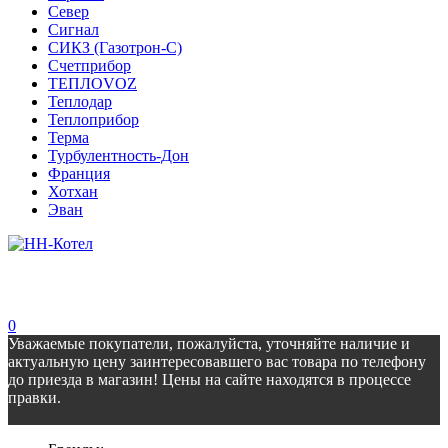
Север
Сигнал
СИКЗ (Газотрон-С)
Счетприбор
ТЕПЛОVOZ
Теплодар
Теплоприбор
Терма
Турбулентность-Дон
Франция
Хотхан
Эван
0
Уважаемые покупатели, пожалуйста, уточняйте наличие и
актуальную цену заинтересовавшего вас товара по телефону
до приезда в магазин! Цены на сайте находятся в процессе
правки.