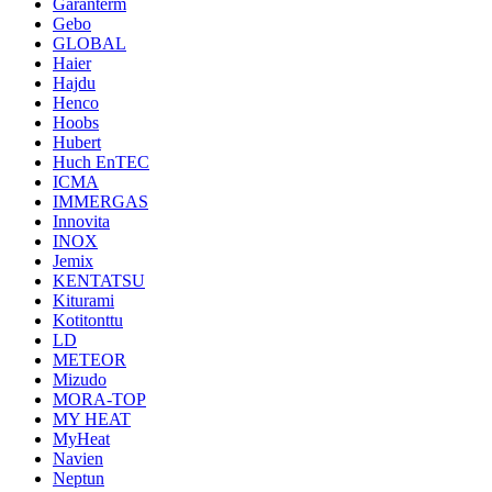
Garanterm
Gebo
GLOBAL
Haier
Hajdu
Henco
Hoobs
Hubert
Huch EnTEC
ICMA
IMMERGAS
Innovita
INOX
Jemix
KENTATSU
Kiturami
Kotitonttu
LD
METEOR
Mizudo
MORA-TOP
MY HEAT
MyHeat
Navien
Neptun