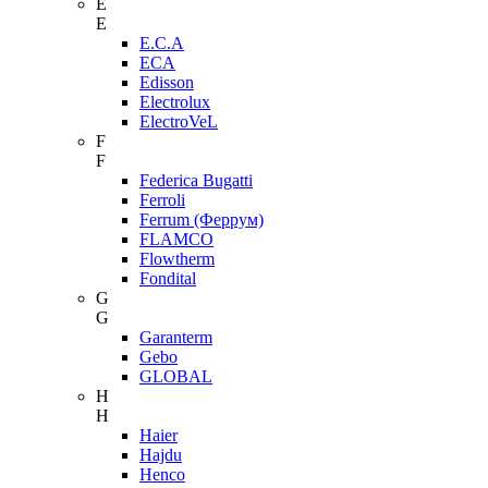
E
E
E.C.A
ECA
Edisson
Electrolux
ElectroVeL
F
F
Federica Bugatti
Ferroli
Ferrum (Феррум)
FLAMCO
Flowtherm
Fondital
G
G
Garanterm
Gebo
GLOBAL
H
H
Haier
Hajdu
Henco