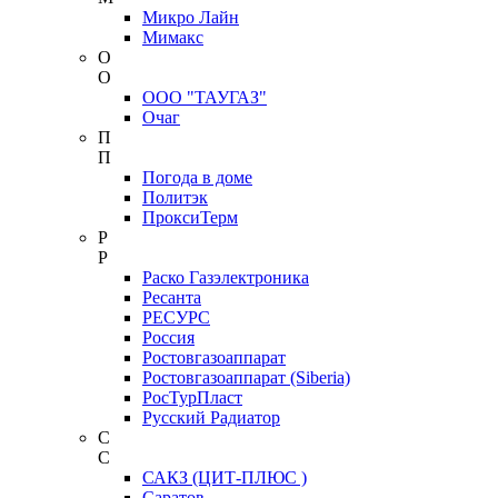
Микро Лайн
Мимакс
О
О
ООО "ТАУГАЗ"
Очаг
П
П
Погода в доме
Политэк
ПроксиТерм
Р
Р
Раско Газэлектроника
Ресанта
РЕСУРС
Россия
Ростовгазоаппарат
Ростовгазоаппарат (Siberia)
РосТурПласт
Русский Радиатор
С
С
САКЗ (ЦИТ-ПЛЮС )
Саратов