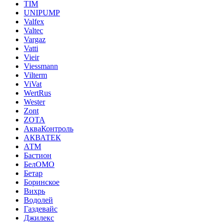
TIM
UNIPUMP
Valfex
Valtec
Vargaz
Vatti
Vieir
Viessmann
Vilterm
ViVat
WertRus
Wester
Zont
ZOTA
АкваКонтроль
АКВАТЕК
АТМ
Бастион
БелОМО
Бетар
Боринское
Вихрь
Водолей
Газдевайс
Джилекс