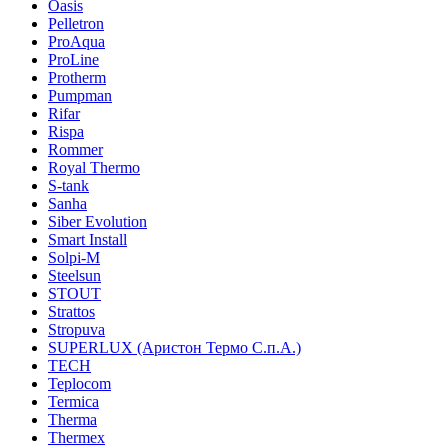
Oasis
Pelletron
ProAqua
ProLine
Protherm
Pumpman
Rifar
Rispa
Rommer
Royal Thermo
S-tank
Sanha
Siber Evolution
Smart Install
Solpi-M
Steelsun
STOUT
Strattos
Stropuva
SUPERLUX (Аристон Термо С.п.А.)
TECH
Teplocom
Termica
Therma
Thermex