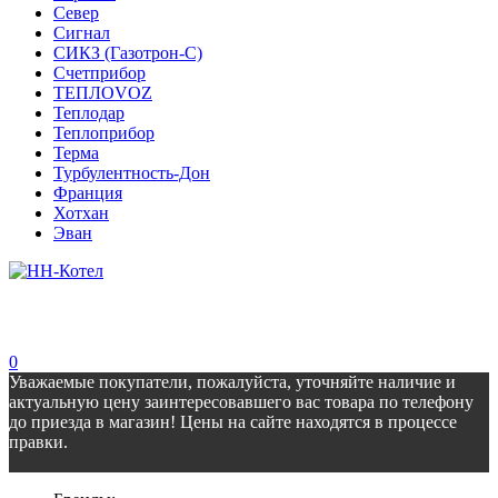
Север
Сигнал
СИКЗ (Газотрон-С)
Счетприбор
ТЕПЛОVOZ
Теплодар
Теплоприбор
Терма
Турбулентность-Дон
Франция
Хотхан
Эван
0
Уважаемые покупатели, пожалуйста, уточняйте наличие и
актуальную цену заинтересовавшего вас товара по телефону
до приезда в магазин! Цены на сайте находятся в процессе
правки.