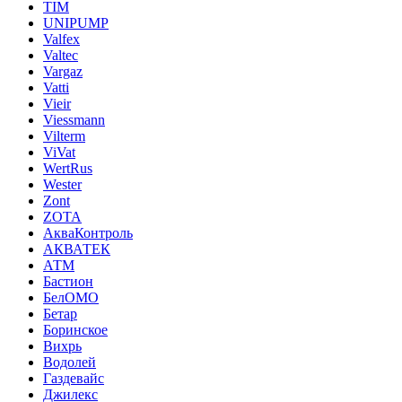
TIM
UNIPUMP
Valfex
Valtec
Vargaz
Vatti
Vieir
Viessmann
Vilterm
ViVat
WertRus
Wester
Zont
ZOTA
АкваКонтроль
АКВАТЕК
АТМ
Бастион
БелОМО
Бетар
Боринское
Вихрь
Водолей
Газдевайс
Джилекс