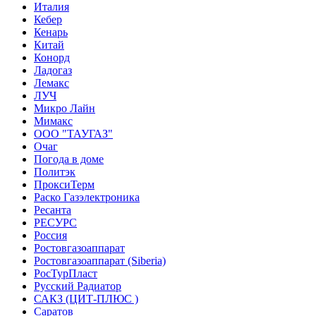
Италия
Кебер
Кенарь
Китай
Конорд
Ладогаз
Лемакс
ЛУЧ
Микро Лайн
Мимакс
ООО "ТАУГАЗ"
Очаг
Погода в доме
Политэк
ПроксиТерм
Раско Газэлектроника
Ресанта
РЕСУРС
Россия
Ростовгазоаппарат
Ростовгазоаппарат (Siberia)
РосТурПласт
Русский Радиатор
САКЗ (ЦИТ-ПЛЮС )
Саратов