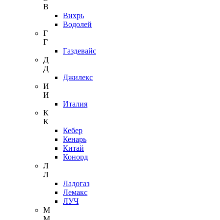
В
Вихрь
Водолей
Г
Г
Газдевайс
Д
Д
Джилекс
И
И
Италия
К
К
Кебер
Кенарь
Китай
Конорд
Л
Л
Ладогаз
Лемакс
ЛУЧ
М
М