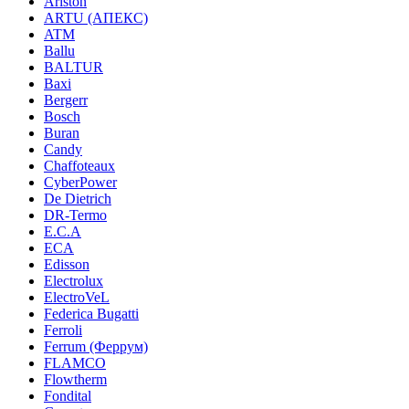
Ariston
ARTU (АПЕКС)
ATM
Ballu
BALTUR
Baxi
Bergerr
Bosch
Buran
Candy
Chaffoteaux
CyberPower
De Dietrich
DR-Termo
E.C.A
ECA
Edisson
Electrolux
ElectroVeL
Federica Bugatti
Ferroli
Ferrum (Феррум)
FLAMCO
Flowtherm
Fondital