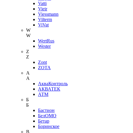
Vatti
Vieir
Viessmann
Vilterm
ViVat
W
W
WertRus
Wester
Z
Z
Zont
ZOTA
А
А
АкваКонтроль
АКВАТЕК
АТМ
Б
Б
Бастион
БелОМО
Бетар
Боринское
В