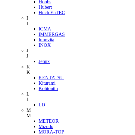
Hoobs
Hubert
Huch EnTEC
I
I
ICMA
IMMERGAS
Innovita
INOX
J
J
Jemix
K
K
KENTATSU
Kiturami
Kotitonttu
L
L
LD
M
M
METEOR
Mizudo
MORA-TOP