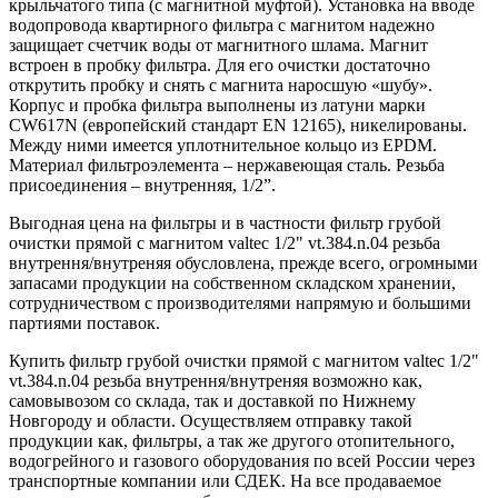
крыльчатого типа (с магнитной муфтой). Установка на вводе
водопровода квартирного фильтра с магнитом надежно
защищает счетчик воды от магнитного шлама. Магнит
встроен в пробку фильтра. Для его очистки достаточно
открутить пробку и снять с магнита наросшую «шубу».
Корпус и пробка фильтра выполнены из латуни марки
CW617N (европейский стандарт EN 12165), никелированы.
Между ними имеется уплотнительное кольцо из EPDM.
Материал фильтроэлемента – нержавеющая сталь. Резьба
присоединения – внутренняя, 1/2”.
Выгодная цена на фильтры и в частности фильтр грубой
очистки прямой с магнитом valtec 1/2" vt.384.n.04 резьба
внутрення/внутреняя обусловлена, прежде всего, огромными
запасами продукции на собственном складском хранении,
сотрудничеством с производителями напрямую и большими
партиями поставок.
Купить фильтр грубой очистки прямой с магнитом valtec 1/2"
vt.384.n.04 резьба внутрення/внутреняя возможно как,
самовывозом со склада, так и доставкой по Нижнему
Новгороду и области. Осуществляем отправку такой
продукции как, фильтры, а так же другого отопительного,
водогрейного и газового оборудования по всей России через
транспортные компании или СДЕК. На все продаваемое