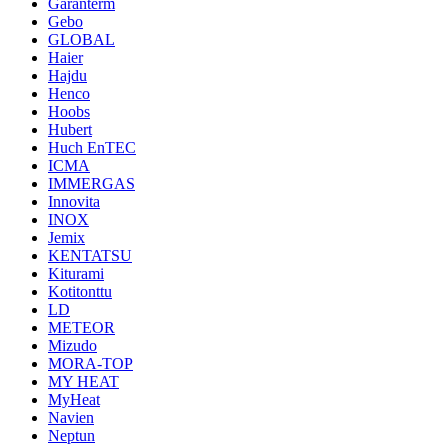
Garanterm
Gebo
GLOBAL
Haier
Hajdu
Henco
Hoobs
Hubert
Huch EnTEC
ICMA
IMMERGAS
Innovita
INOX
Jemix
KENTATSU
Kiturami
Kotitonttu
LD
METEOR
Mizudo
MORA-TOP
MY HEAT
MyHeat
Navien
Neptun