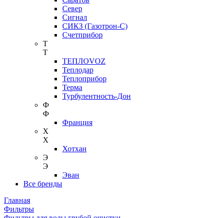
Север
Сигнал
СИКЗ (Газотрон-С)
Счетприбор
Т
Т
ТЕПЛОVOZ
Теплодар
Теплоприбор
Терма
Турбулентность-Дон
Ф
Ф
Франция
Х
Х
Хотхан
Э
Э
Эван
Все бренды
Главная
Фильтры
Фильтры для воды грубой очистки