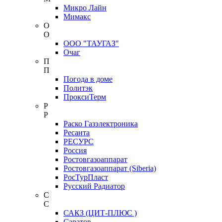
Микро Лайн
Мимакс
О
О
ООО "ТАУГАЗ"
Очаг
П
П
Погода в доме
Политэк
ПроксиТерм
Р
Р
Раско Газэлектроника
Ресанта
РЕСУРС
Россия
Ростовгазоаппарат
Ростовгазоаппарат (Siberia)
РосТурПласт
Русский Радиатор
С
С
САКЗ (ЦИТ-ПЛЮС )
Саратов