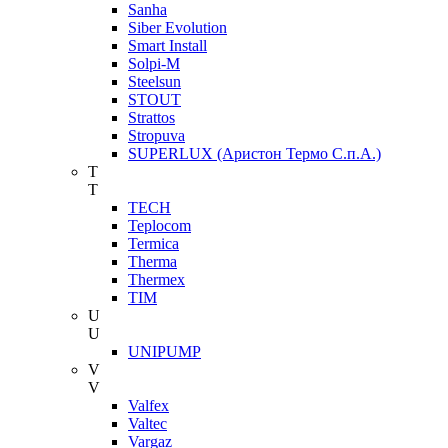
Sanha
Siber Evolution
Smart Install
Solpi-M
Steelsun
STOUT
Strattos
Stropuva
SUPERLUX (Аристон Термо С.п.А.)
T
T
TECH
Teplocom
Termica
Therma
Thermex
TIM
U
U
UNIPUMP
V
V
Valfex
Valtec
Vargaz