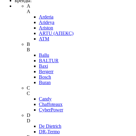
Бренды:
A
A
Arderia
Arideya
Ariston
ARTU (АПЕКС)
ATM
B
B
Ballu
BALTUR
Baxi
Bergerr
Bosch
Buran
C
C
Candy
Chaffoteaux
CyberPower
D
D
De Dietrich
DR-Termo