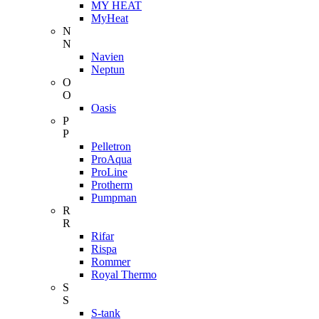
MY HEAT
MyHeat
N
N
Navien
Neptun
O
O
Oasis
P
P
Pelletron
ProAqua
ProLine
Protherm
Pumpman
R
R
Rifar
Rispa
Rommer
Royal Thermo
S
S
S-tank