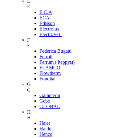
E
E
E.C.A
ECA
Edisson
Electrolux
ElectroVeL
F
F
Federica Bugatti
Ferroli
Ferrum (Феррум)
FLAMCO
Flowtherm
Fondital
G
G
Garanterm
Gebo
GLOBAL
H
H
Haier
Hajdu
Henco