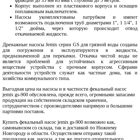
фракций до 35 мм из ямы с глубины до 5 метров.
Корпус выполнен из пластикового корпуса и оснащен
поплавковым выключателем.
Насосы укомплектованы патрубком и имеют
возможность подключения труб диаметрами 1", 1 1/4", 1
1/2" дюйма, через которую происходит отвод
откачиваемой жидкости.
Дренажные насосы Jemix серии GS для грязной воды созданы
для погружения и эксплуатируются в жидкости,
предназначенной для перекачки. Откачка чистой воды не
является проблемой для устойчивых к агрессивным
веществам устройства с прочным корпусом. Сферами
деятельности устройств служат как частные дома, так и
хозяйства коммунального типа.
Выгодная цена на насосы и в частности фекальный насос
jemix gs-900 обусловлена, прежде всего, огромными запасами
продукции на собственном складском хранении,
сотрудничеством с производителями напрямую и большими
партиями поставок.
Купить фекальный насос jemix gs-900 возможно как,
самовывозом со склада, так и доставкой по Нижнему
Новгороду и области. Осуществляем отправку такой
продукции как, насосы, а так же другого отопительного,