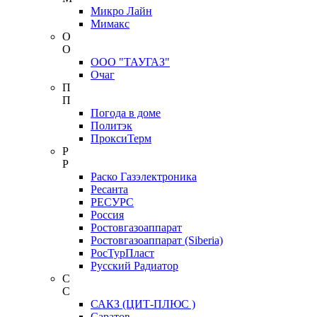
Микро Лайн
Мимакс
О
О
ООО "ТАУГАЗ"
Очаг
П
П
Погода в доме
Политэк
ПроксиТерм
Р
Р
Раско Газэлектроника
Ресанта
РЕСУРС
Россия
Ростовгазоаппарат
Ростовгазоаппарат (Siberia)
РосТурПласт
Русский Радиатор
С
С
САКЗ (ЦИТ-ПЛЮС )
Саратов