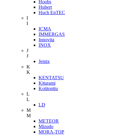
Hoobs
Hubert
Huch EnTEC
I
I
ICMA
IMMERGAS
Innovita
INOX
J
J
Jemix
K
K
KENTATSU
Kiturami
Kotitonttu
L
L
LD
M
M
METEOR
Mizudo
MORA-TOP