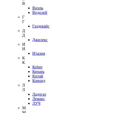
В
Вихрь
Водолей
Г
Г
Газдевайс
Д
Д
Джилекс
И
И
Италия
К
К
Кебер
Кенарь
Китай
Конорд
Л
Л
Ладогаз
Лемакс
ЛУЧ
М
М