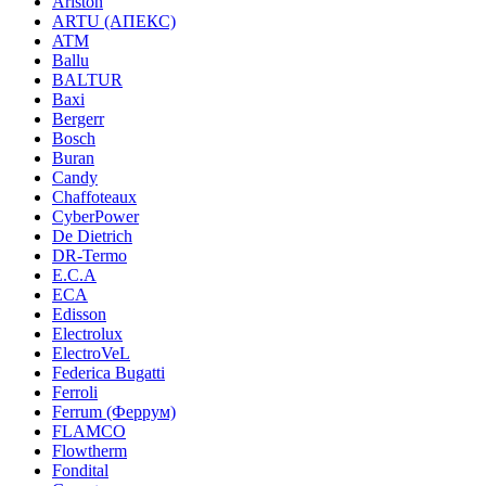
Ariston
ARTU (АПЕКС)
ATM
Ballu
BALTUR
Baxi
Bergerr
Bosch
Buran
Candy
Chaffoteaux
CyberPower
De Dietrich
DR-Termo
E.C.A
ECA
Edisson
Electrolux
ElectroVeL
Federica Bugatti
Ferroli
Ferrum (Феррум)
FLAMCO
Flowtherm
Fondital