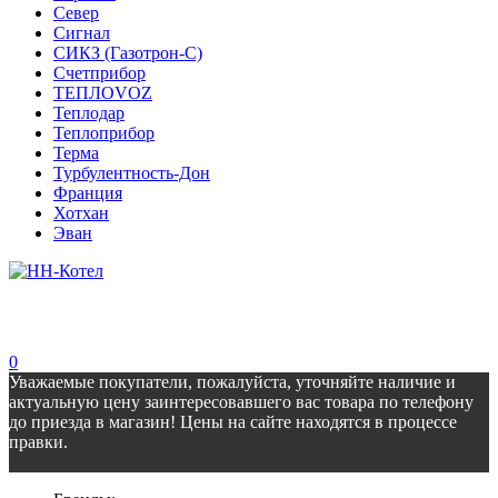
Север
Сигнал
СИКЗ (Газотрон-С)
Счетприбор
ТЕПЛОVOZ
Теплодар
Теплоприбор
Терма
Турбулентность-Дон
Франция
Хотхан
Эван
0
Уважаемые покупатели, пожалуйста, уточняйте наличие и
актуальную цену заинтересовавшего вас товара по телефону
до приезда в магазин! Цены на сайте находятся в процессе
правки.