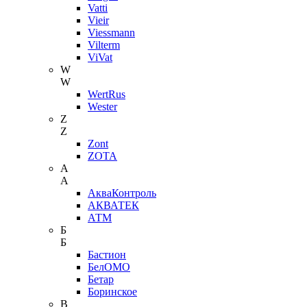
Vatti
Vieir
Viessmann
Vilterm
ViVat
W
W
WertRus
Wester
Z
Z
Zont
ZOTA
А
А
АкваКонтроль
АКВАТЕК
АТМ
Б
Б
Бастион
БелОМО
Бетар
Боринское
В