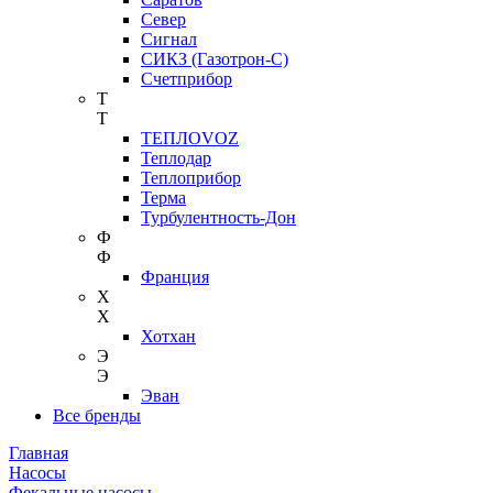
Север
Сигнал
СИКЗ (Газотрон-С)
Счетприбор
Т
Т
ТЕПЛОVOZ
Теплодар
Теплоприбор
Терма
Турбулентность-Дон
Ф
Ф
Франция
Х
Х
Хотхан
Э
Э
Эван
Все бренды
Главная
Насосы
Фекальные насосы