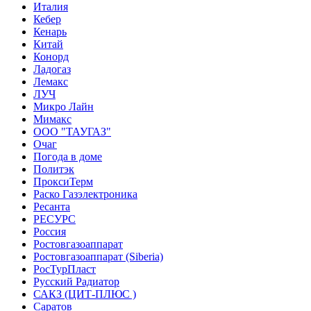
Италия
Кебер
Кенарь
Китай
Конорд
Ладогаз
Лемакс
ЛУЧ
Микро Лайн
Мимакс
ООО "ТАУГАЗ"
Очаг
Погода в доме
Политэк
ПроксиТерм
Раско Газэлектроника
Ресанта
РЕСУРС
Россия
Ростовгазоаппарат
Ростовгазоаппарат (Siberia)
РосТурПласт
Русский Радиатор
САКЗ (ЦИТ-ПЛЮС )
Саратов