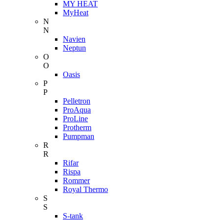
MY HEAT
MyHeat
N
N
Navien
Neptun
O
O
Oasis
P
P
Pelletron
ProAqua
ProLine
Protherm
Pumpman
R
R
Rifar
Rispa
Rommer
Royal Thermo
S
S
S-tank