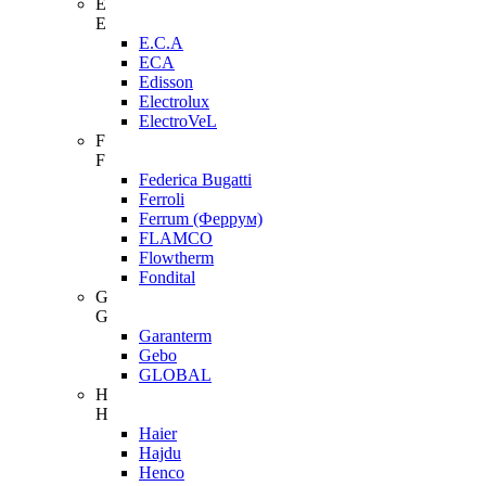
E
E
E.C.A
ECA
Edisson
Electrolux
ElectroVeL
F
F
Federica Bugatti
Ferroli
Ferrum (Феррум)
FLAMCO
Flowtherm
Fondital
G
G
Garanterm
Gebo
GLOBAL
H
H
Haier
Hajdu
Henco