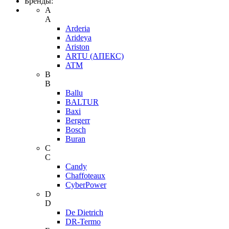
Бренды:
A
A
Arderia
Arideya
Ariston
ARTU (АПЕКС)
ATM
B
B
Ballu
BALTUR
Baxi
Bergerr
Bosch
Buran
C
C
Candy
Chaffoteaux
CyberPower
D
D
De Dietrich
DR-Termo