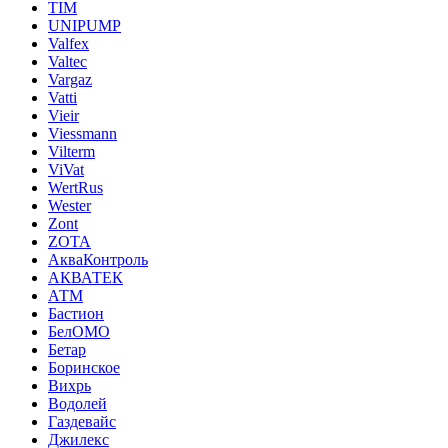
TIM
UNIPUMP
Valfex
Valtec
Vargaz
Vatti
Vieir
Viessmann
Vilterm
ViVat
WertRus
Wester
Zont
ZOTA
АкваКонтроль
АКВАТЕК
АТМ
Бастион
БелОМО
Бетар
Боринское
Вихрь
Водолей
Газдевайс
Джилекс