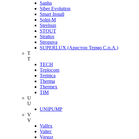
Sanha
Siber Evolution
Smart Install
Solpi-M
Steelsun
STOUT
Strattos
Stropuva
SUPERLUX (Аристон Термо С.п.А.)
T
T
TECH
Teplocom
Termica
Therma
Thermex
TIM
U
U
UNIPUMP
V
V
Valfex
Valtec
Vargaz