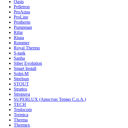
Oasis
Pelletron
ProAqua
ProLine
Protherm
Pumpman
Rifar
Rispa
Rommer
Royal Thermo
S-tank
Sanha
Siber Evolution
Smart Install
Solpi-M
Steelsun
STOUT
Strattos
Stropuva
SUPERLUX (Аристон Термо С.п.А.)
TECH
Teplocom
Termica
Therma
Thermex