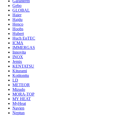
Garanterm
Gebo
GLOBAL
Haier
Hajdu
Henco
Hoobs
Hubert
Huch EnTEC
ICMA
IMMERGAS
Innovita
INOX
Jemix
KENTATSU
Kiturami
Kotitonttu
LD
METEOR
Mizudo
MORA-TOP
MY HEAT
MyHeat
Navien
Neptun