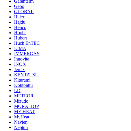
Garanterm
Gebo
GLOBAL
Haier
Hajdu
Henco
Hoobs
Hubert
Huch EnTEC
ICMA
IMMERGAS
Innovita
INOX
Jemix
KENTATSU
Kiturami
Kotitonttu
LD
METEOR
Mizudo
MORA-TOP
MY HEAT
MyHeat
Navien
Neptun