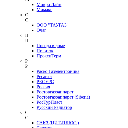
Микро Лайн
Мимакс
О
О
ООО "ТАУГАЗ"
Очаг
П
П
Погода в доме
Политэк
ПроксиТерм
Р
Р
Раско Газэлектроника
Ресанта
РЕСУРС
Россия
Ростовгазоаппарат
Ростовгазоаппарат (Siberia)
РосТурПласт
Русский Радиатор
С
С
САКЗ (ЦИТ-ПЛЮС )
Саратов