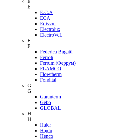
E
E
E.C.A
ECA
Edisson
Electrolux
ElectroVeL
F
F
Federica Bugatti
Ferroli
Ferrum (Феррум)
FLAMCO
Flowtherm
Fondital
G
G
Garanterm
Gebo
GLOBAL
H
H
Haier
Hajdu
Henco