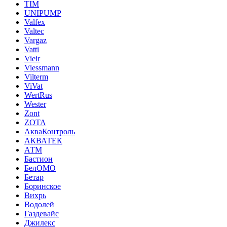
TIM
UNIPUMP
Valfex
Valtec
Vargaz
Vatti
Vieir
Viessmann
Vilterm
ViVat
WertRus
Wester
Zont
ZOTA
АкваКонтроль
АКВАТЕК
АТМ
Бастион
БелОМО
Бетар
Боринское
Вихрь
Водолей
Газдевайс
Джилекс