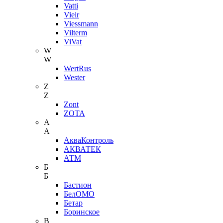
Vatti
Vieir
Viessmann
Vilterm
ViVat
W
W
WertRus
Wester
Z
Z
Zont
ZOTA
А
А
АкваКонтроль
АКВАТЕК
АТМ
Б
Б
Бастион
БелОМО
Бетар
Боринское
В