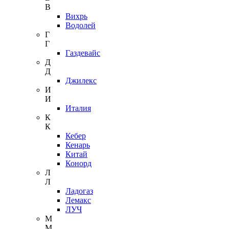
В
Вихрь
Водолей
Г
Г
Газдевайс
Д
Д
Джилекс
И
И
Италия
К
К
Кебер
Кенарь
Китай
Конорд
Л
Л
Ладогаз
Лемакс
ЛУЧ
М
М