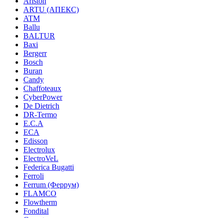
Ariston
ARTU (АПЕКС)
ATM
Ballu
BALTUR
Baxi
Bergerr
Bosch
Buran
Candy
Chaffoteaux
CyberPower
De Dietrich
DR-Termo
E.C.A
ECA
Edisson
Electrolux
ElectroVeL
Federica Bugatti
Ferroli
Ferrum (Феррум)
FLAMCO
Flowtherm
Fondital