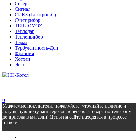
Север
Сигнал
СИКЗ (Газотрон-С)
Счетприбор
ТЕПЛОVOZ
Теплодар
Теплоприбор
Терма
Турбулентность-Дон
Франция
Хотхан
Эван
0
Уважаемые покупатели, пожалуйста, уточняйте наличие и
актуальную цену заинтересовавшего вас товара по телефону
до приезда в магазин! Цены на сайте находятся в процессе
правки.