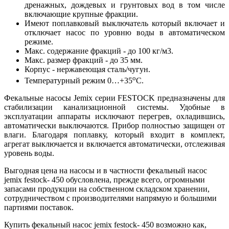
дренажных, дождевых и грунтовых вод в том числе
включающие крупные фракции.
Имеют поплавковый выключатель который включает и
отключает насос по уровню воды в автоматическом
режиме.
Макс. содержание фракций - до 100 кг/м3.
Макс. размер фракций - до 35 мм.
Корпус - нержавеющая сталь/чугун.
о
Температурный режим 0…+35
С.
Фекальные насосы Jemix серии FESTOCK предназначены для
стабилизации канализационной системы. Удобные в
эксплуатации аппараты исключают перегрев, охладившись,
автоматически выключаются. Прибор полностью защищен от
влаги. Благодаря поплавку, который входит в комплект,
агрегат выключается и включается автоматически, отслеживая
уровень воды.
Выгодная цена на насосы и в частности фекальный насос
jemix festock- 450 обусловлена, прежде всего, огромными
запасами продукции на собственном складском хранении,
сотрудничеством с производителями напрямую и большими
партиями поставок.
Купить фекальный насос jemix festock- 450 возможно как,