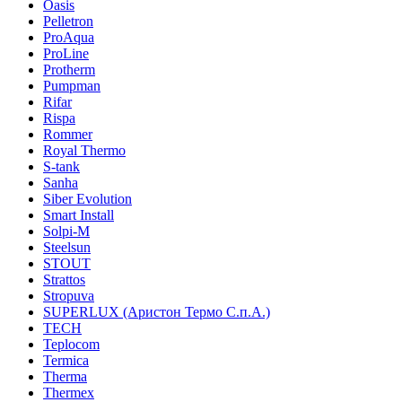
Oasis
Pelletron
ProAqua
ProLine
Protherm
Pumpman
Rifar
Rispa
Rommer
Royal Thermo
S-tank
Sanha
Siber Evolution
Smart Install
Solpi-M
Steelsun
STOUT
Strattos
Stropuva
SUPERLUX (Аристон Термо С.п.А.)
TECH
Teplocom
Termica
Therma
Thermex