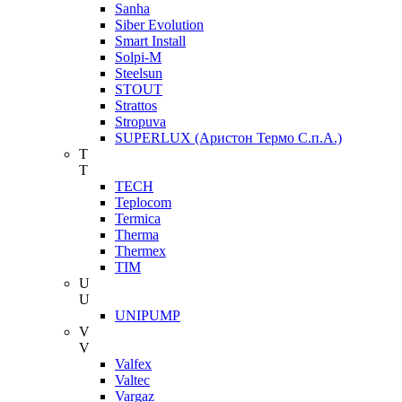
Sanha
Siber Evolution
Smart Install
Solpi-M
Steelsun
STOUT
Strattos
Stropuva
SUPERLUX (Аристон Термо С.п.А.)
T
T
TECH
Teplocom
Termica
Therma
Thermex
TIM
U
U
UNIPUMP
V
V
Valfex
Valtec
Vargaz