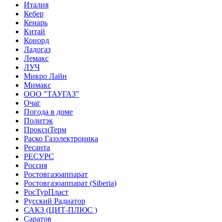
Италия
Кебер
Кенарь
Китай
Конорд
Ладогаз
Лемакс
ЛУЧ
Микро Лайн
Мимакс
ООО "ТАУГАЗ"
Очаг
Погода в доме
Политэк
ПроксиТерм
Раско Газэлектроника
Ресанта
РЕСУРС
Россия
Ростовгазоаппарат
Ростовгазоаппарат (Siberia)
РосТурПласт
Русский Радиатор
САКЗ (ЦИТ-ПЛЮС )
Саратов