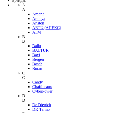
Бренды:
A
A
Arderia
Arideya
Ariston
ARTU (АПЕКС)
ATM
B
B
Ballu
BALTUR
Baxi
Bergerr
Bosch
Buran
C
C
Candy
Chaffoteaux
CyberPower
D
D
De Dietrich
DR-Termo