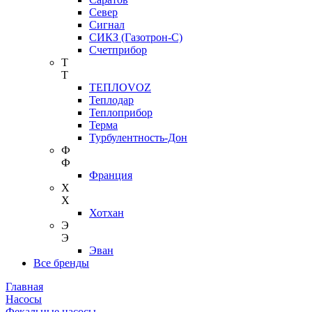
Север
Сигнал
СИКЗ (Газотрон-С)
Счетприбор
Т
Т
ТЕПЛОVOZ
Теплодар
Теплоприбор
Терма
Турбулентность-Дон
Ф
Ф
Франция
Х
Х
Хотхан
Э
Э
Эван
Все бренды
Главная
Насосы
Фекальные насосы