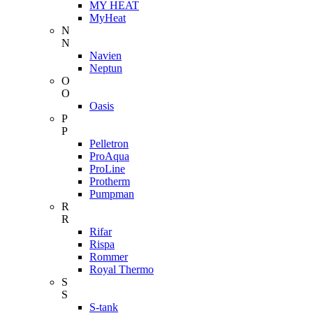
MY HEAT
MyHeat
N
N
Navien
Neptun
O
O
Oasis
P
P
Pelletron
ProAqua
ProLine
Protherm
Pumpman
R
R
Rifar
Rispa
Rommer
Royal Thermo
S
S
S-tank