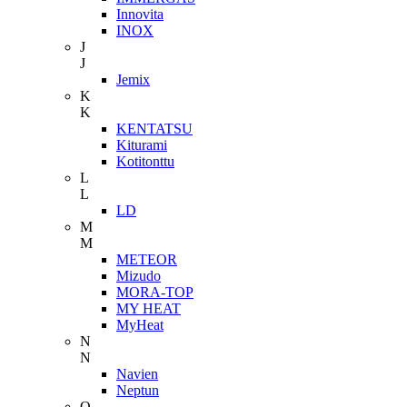
Innovita
INOX
J
J
Jemix
K
K
KENTATSU
Kiturami
Kotitonttu
L
L
LD
M
M
METEOR
Mizudo
MORA-TOP
MY HEAT
MyHeat
N
N
Navien
Neptun
O