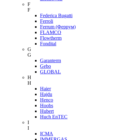
F
F
Federica Bugatti
Ferroli
Ferrum (Феррум)
FLAMCO
Flowtherm
Fondital
G
G
Garanterm
Gebo
GLOBAL
H
H
Haier
Hajdu
Henco
Hoobs
Hubert
Huch EnTEC
I
I
ICMA
IMMERGAS