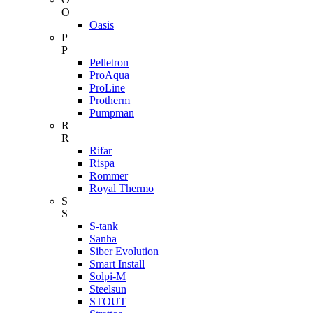
O
Oasis
P
P
Pelletron
ProAqua
ProLine
Protherm
Pumpman
R
R
Rifar
Rispa
Rommer
Royal Thermo
S
S
S-tank
Sanha
Siber Evolution
Smart Install
Solpi-M
Steelsun
STOUT