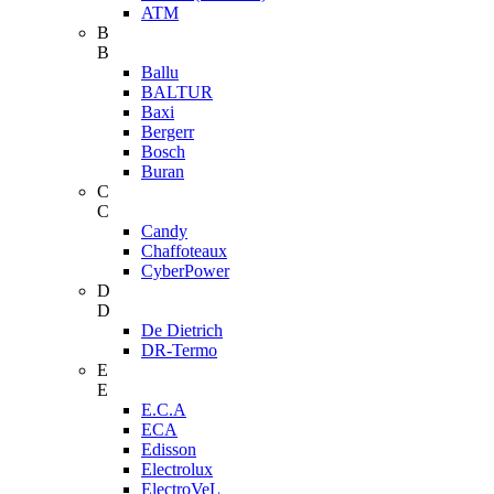
ATM
B
B
Ballu
BALTUR
Baxi
Bergerr
Bosch
Buran
C
C
Candy
Chaffoteaux
CyberPower
D
D
De Dietrich
DR-Termo
E
E
E.C.A
ECA
Edisson
Electrolux
ElectroVeL