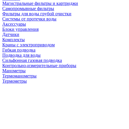
Магистральные фильтры и картриджи
Самопромывные фильтры
Фильтры для воды грубой очистки
Системы от протечки воды
Аксессуары
Блоки управления
Датчики
Комплекты
Краны с электроприводом
Гибкая подводка
Подводка для воды
Сильфонная газовая подводка
Контрольно-измерительные приборы
Манометры
Термоманометры
Термометры