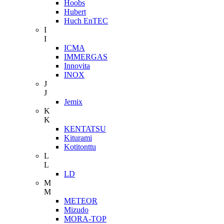
Hoobs
Hubert
Huch EnTEC
I
I
ICMA
IMMERGAS
Innovita
INOX
J
J
Jemix
K
K
KENTATSU
Kiturami
Kotitonttu
L
L
LD
M
M
METEOR
Mizudo
MORA-TOP