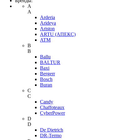
Бренды:
A
A
Arderia
Arideya
Ariston
ARTU (АПЕКС)
ATM
B
B
Ballu
BALTUR
Baxi
Bergerr
Bosch
Buran
C
C
Candy
Chaffoteaux
CyberPower
D
D
De Dietrich
DR-Termo