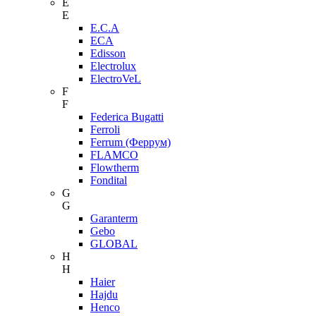
E
E
E.C.A
ECA
Edisson
Electrolux
ElectroVeL
F
F
Federica Bugatti
Ferroli
Ferrum (Феррум)
FLAMCO
Flowtherm
Fondital
G
G
Garanterm
Gebo
GLOBAL
H
H
Haier
Hajdu
Henco