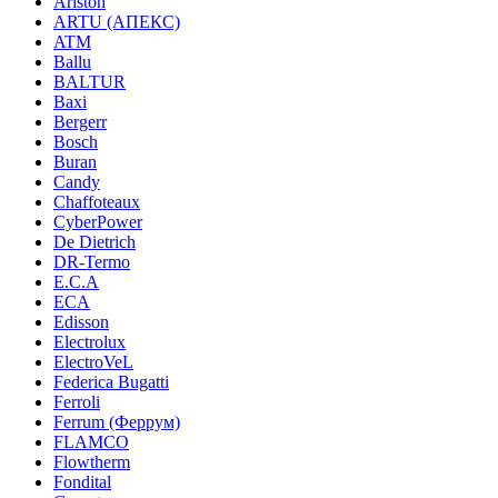
Ariston
ARTU (АПЕКС)
ATM
Ballu
BALTUR
Baxi
Bergerr
Bosch
Buran
Candy
Chaffoteaux
CyberPower
De Dietrich
DR-Termo
E.C.A
ECA
Edisson
Electrolux
ElectroVeL
Federica Bugatti
Ferroli
Ferrum (Феррум)
FLAMCO
Flowtherm
Fondital