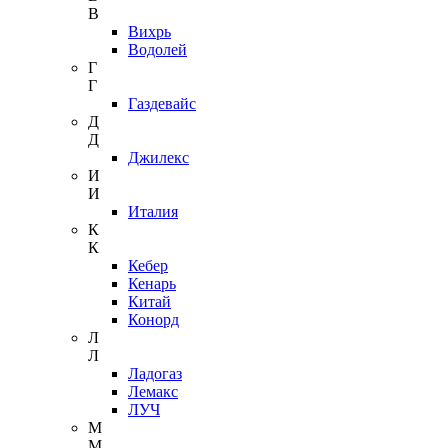
В
Вихрь
Водолей
Г
Г
Газдевайс
Д
Д
Джилекс
И
И
Италия
К
К
Кебер
Кенарь
Китай
Конорд
Л
Л
Ладогаз
Лемакс
ЛУЧ
М
М