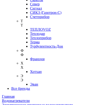
Север
Сигнал
СИКЗ (Газотрон-С)
Счетприбор
Т
Т
ТЕПЛОVOZ
Теплодар
Теплоприбор
Терма
Турбулентность-Дон
Ф
Ф
Франция
Х
Х
Хотхан
Э
Э
Эван
Все бренды
Главная
Водонагреватели
Электрические проточные водонагреватели