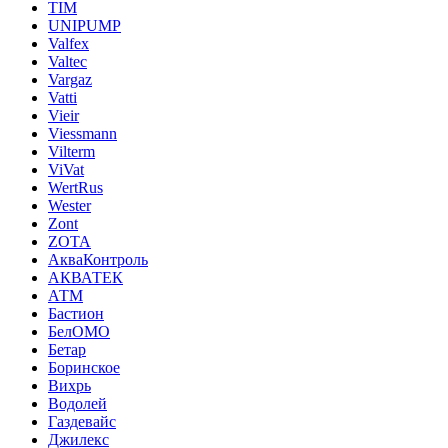
TIM
UNIPUMP
Valfex
Valtec
Vargaz
Vatti
Vieir
Viessmann
Vilterm
ViVat
WertRus
Wester
Zont
ZOTA
АкваКонтроль
АКВАТЕК
АТМ
Бастион
БелОМО
Бетар
Боринское
Вихрь
Водолей
Газдевайс
Джилекс