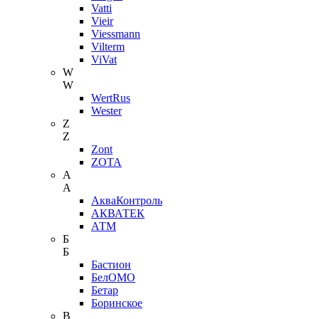
Vatti
Vieir
Viessmann
Vilterm
ViVat
W
W
WertRus
Wester
Z
Z
Zont
ZOTA
А
А
АкваКонтроль
АКВАТЕК
АТМ
Б
Б
Бастион
БелОМО
Бетар
Боринское
В