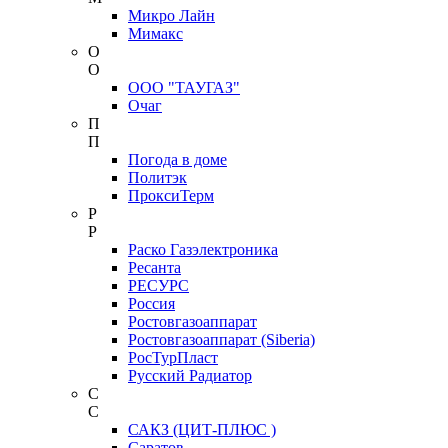
Микро Лайн
Мимакс
О
О
ООО "ТАУГАЗ"
Очаг
П
П
Погода в доме
Политэк
ПроксиТерм
Р
Р
Раско Газэлектроника
Ресанта
РЕСУРС
Россия
Ростовгазоаппарат
Ростовгазоаппарат (Siberia)
РосТурПласт
Русский Радиатор
С
С
САКЗ (ЦИТ-ПЛЮС )
Саратов