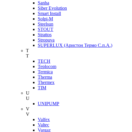
Sanha
Siber Evolution
Smart Install
Solpi-M
Steelsun
STOUT
Strattos
Stropuva
SUPERLUX (Аристон Термо С.п.А.)
T
T
TECH
Teplocom
Termica
Therma
Thermex
TIM
U
U
UNIPUMP
V
V
Valfex
Valtec
Vargaz