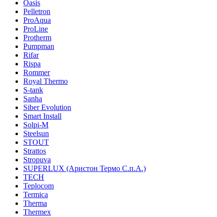
Oasis
Pelletron
ProAqua
ProLine
Protherm
Pumpman
Rifar
Rispa
Rommer
Royal Thermo
S-tank
Sanha
Siber Evolution
Smart Install
Solpi-M
Steelsun
STOUT
Strattos
Stropuva
SUPERLUX (Аристон Термо С.п.А.)
TECH
Teplocom
Termica
Therma
Thermex