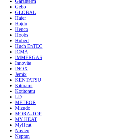
Garanterm
Gebo
GLOBAL
Haier
Hajdu
Henco
Hoobs
Hubert
Huch EnTEC
ICMA
IMMERGAS
Innovita
INOX
Jemix
KENTATSU
Kiturami
Kotitonttu
LD
METEOR
Mizudo
MORA-TOP
MY HEAT
MyHeat
Navien
Neptun