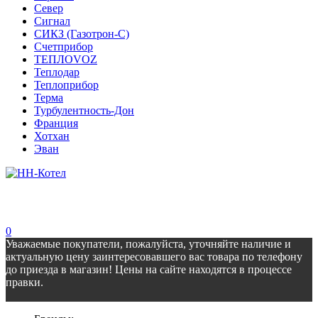
Север
Сигнал
СИКЗ (Газотрон-С)
Счетприбор
ТЕПЛОVOZ
Теплодар
Теплоприбор
Терма
Турбулентность-Дон
Франция
Хотхан
Эван
0
Уважаемые покупатели, пожалуйста, уточняйте наличие и
актуальную цену заинтересовавшего вас товара по телефону
до приезда в магазин! Цены на сайте находятся в процессе
правки.