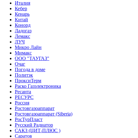
Италия
Кебер
Кенарь
Китай
Конорд
Ладогаз
Лемакс
ЛУЧ
Микро Лайн
Мимакс
ООО "ТАУГАЗ"
Очаг
Погода в доме
Политэк
ПроксиТерм
Раско Газэлектроника
Ресанта
РЕСУРС
Россия
Ростовгазоаппарат
Ростовгазоаппарат (Siberia)
РосТурПласт
Русский Радиатор
САКЗ (ЦИТ-ПЛЮС )
Саратов