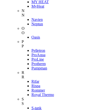
MY HEAT
MyHeat
N
N
Navien
Neptun
O
O
Oasis
P
P
Pelletron
ProAqua
ProLine
Protherm
Pumpman
R
R
Rifar
Rispa
Rommer
Royal Thermo
S
S
S-tank