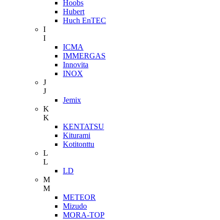
Hoobs
Hubert
Huch EnTEC
I
I
ICMA
IMMERGAS
Innovita
INOX
J
J
Jemix
K
K
KENTATSU
Kiturami
Kotitonttu
L
L
LD
M
M
METEOR
Mizudo
MORA-TOP