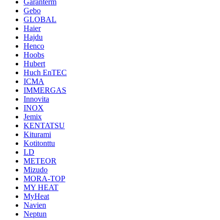
Garanterm
Gebo
GLOBAL
Haier
Hajdu
Henco
Hoobs
Hubert
Huch EnTEC
ICMA
IMMERGAS
Innovita
INOX
Jemix
KENTATSU
Kiturami
Kotitonttu
LD
METEOR
Mizudo
MORA-TOP
MY HEAT
MyHeat
Navien
Neptun