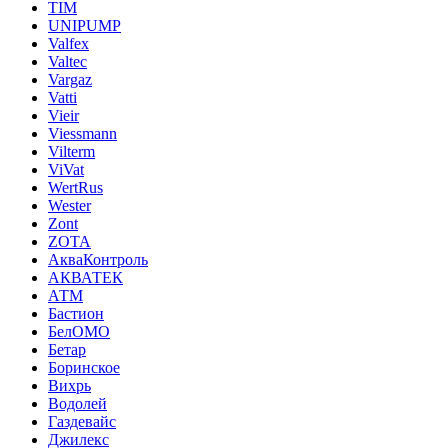
TIM
UNIPUMP
Valfex
Valtec
Vargaz
Vatti
Vieir
Viessmann
Vilterm
ViVat
WertRus
Wester
Zont
ZOTA
АкваКонтроль
АКВАТЕК
АТМ
Бастион
БелОМО
Бетар
Боринское
Вихрь
Водолей
Газдевайс
Джилекс