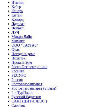
Италия
Кебер
Кенарь
Китай
Конорд
Ладогаз
Лемакс
ЛУЧ
Микро Лайн
Мимакс
ООО "ТАУГАЗ"
Очаг
Погода в доме
Политэк
ПроксиТерм
Раско Газэлектроника
Ресанта
РЕСУРС
Россия
Ростовгазоаппарат
Ростовгазоаппарат (Siberia)
РосТурПласт
Русский Радиатор
САКЗ (ЦИТ-ПЛЮС )
Саратов