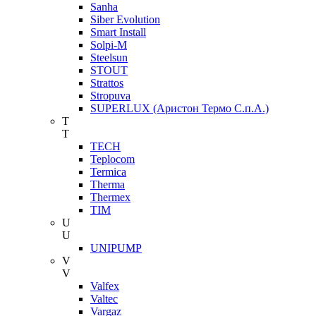
Sanha
Siber Evolution
Smart Install
Solpi-M
Steelsun
STOUT
Strattos
Stropuva
SUPERLUX (Аристон Термо С.п.А.)
T
T
TECH
Teplocom
Termica
Therma
Thermex
TIM
U
U
UNIPUMP
V
V
Valfex
Valtec
Vargaz