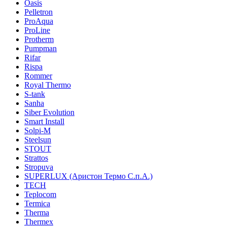
Oasis
Pelletron
ProAqua
ProLine
Protherm
Pumpman
Rifar
Rispa
Rommer
Royal Thermo
S-tank
Sanha
Siber Evolution
Smart Install
Solpi-M
Steelsun
STOUT
Strattos
Stropuva
SUPERLUX (Аристон Термо С.п.А.)
TECH
Teplocom
Termica
Therma
Thermex