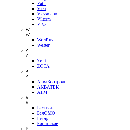
Vatti
Vieir
Viessmann
Vilterm
ViVat
W
W
WertRus
Wester
Z
Z
Zont
ZOTA
А
А
АкваКонтроль
АКВАТЕК
АТМ
Б
Б
Бастион
БелОМО
Бетар
Боринское
В