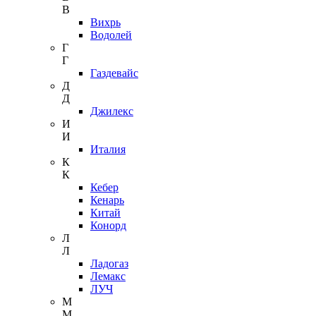
В
Вихрь
Водолей
Г
Г
Газдевайс
Д
Д
Джилекс
И
И
Италия
К
К
Кебер
Кенарь
Китай
Конорд
Л
Л
Ладогаз
Лемакс
ЛУЧ
М
М