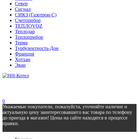
Север
Сигнал
СИКЗ (Газотрон-С)
Счетприбор
ТЕПЛОVOZ
Теплодар
Теплоприбор
Терма
Турбулентность-Дон
Франция
Хотхан
Эван
0
Уважаемые покупатели, пожалуйста, уточняйте наличие и
актуальную цену заинтересовавшего вас товара по телефону
до приезда в магазин! Цены на сайте находятся в процессе
правки.