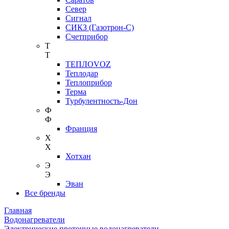
Север
Сигнал
СИКЗ (Газотрон-С)
Счетприбор
Т
Т
ТЕПЛОVOZ
Теплодар
Теплоприбор
Терма
Турбулентность-Дон
Ф
Ф
Франция
Х
Х
Хотхан
Э
Э
Эван
Все бренды
Главная
Водонагреватели
Электрические проточные водонагреватели