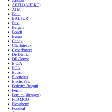
Ariston
ARTU (АПЕКС)
ATM
Ballu
BALTUR
Baxi
Bergerr
Bosch
Buran
Candy
Chaffoteaux
CyberPower
De Dietrich
DR-Termo
E.C.A
ECA
Edisson
Electrolux
ElectroVeL
Federica Bugatti
Ferroli
Ferrum (Феррум)
FLAMCO
Flowtherm
Fondital