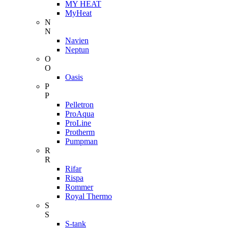
MY HEAT
MyHeat
N
N
Navien
Neptun
O
O
Oasis
P
P
Pelletron
ProAqua
ProLine
Protherm
Pumpman
R
R
Rifar
Rispa
Rommer
Royal Thermo
S
S
S-tank