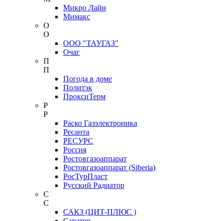
Микро Лайн
Мимакс
О
О
ООО "ТАУГАЗ"
Очаг
П
П
Погода в доме
Политэк
ПроксиТерм
Р
Р
Раско Газэлектроника
Ресанта
РЕСУРС
Россия
Ростовгазоаппарат
Ростовгазоаппарат (Siberia)
РосТурПласт
Русский Радиатор
С
С
САКЗ (ЦИТ-ПЛЮС )
Саратов