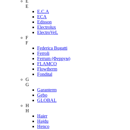
E
E
E.C.A
ECA
Edisson
Electrolux
ElectroVeL
F
F
Federica Bugatti
Ferroli
Ferrum (Феррум)
FLAMCO
Flowtherm
Fondital
G
G
Garanterm
Gebo
GLOBAL
H
H
Haier
Hajdu
Henco