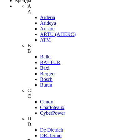
Бренды:
A
A
Arderia
Arideya
Ariston
ARTU (АПЕКС)
ATM
B
B
Ballu
BALTUR
Baxi
Bergerr
Bosch
Buran
C
C
Candy
Chaffoteaux
CyberPower
D
D
De Dietrich
DR-Termo