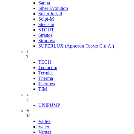
Sanha
Siber Evolution
Smart Install
Solpi-M
Steelsun
STOUT
Strattos
Stropuva
SUPERLUX (Аристон Термо С.п.А.)
T
T
TECH
Teplocom
Termica
Therma
Thermex
TIM
U
U
UNIPUMP
V
V
Valfex
Valtec
Vargaz