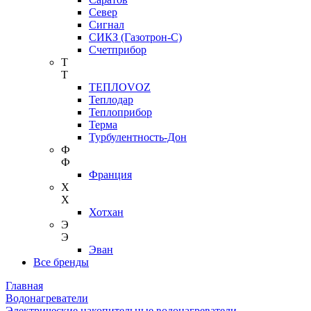
Север
Сигнал
СИКЗ (Газотрон-С)
Счетприбор
Т
Т
ТЕПЛОVOZ
Теплодар
Теплоприбор
Терма
Турбулентность-Дон
Ф
Ф
Франция
Х
Х
Хотхан
Э
Э
Эван
Все бренды
Главная
Водонагреватели
Электрические накопительные водонагреватели