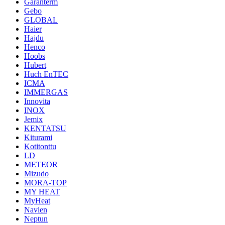
Garanterm
Gebo
GLOBAL
Haier
Hajdu
Henco
Hoobs
Hubert
Huch EnTEC
ICMA
IMMERGAS
Innovita
INOX
Jemix
KENTATSU
Kiturami
Kotitonttu
LD
METEOR
Mizudo
MORA-TOP
MY HEAT
MyHeat
Navien
Neptun