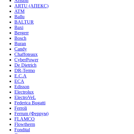
Ariston
ARTU (АПЕКС)
ATM
Ballu
BALTUR
Baxi
Bergerr
Bosch
Buran
Candy
Chaffoteaux
CyberPower
De Dietrich
DR-Termo
E.C.A
ECA
Edisson
Electrolux
ElectroVeL
Federica Bugatti
Ferroli
Ferrum (Феррум)
FLAMCO
Flowtherm
Fondital