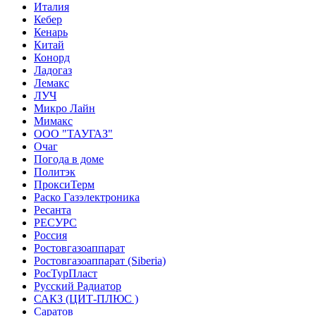
Италия
Кебер
Кенарь
Китай
Конорд
Ладогаз
Лемакс
ЛУЧ
Микро Лайн
Мимакс
ООО "ТАУГАЗ"
Очаг
Погода в доме
Политэк
ПроксиТерм
Раско Газэлектроника
Ресанта
РЕСУРС
Россия
Ростовгазоаппарат
Ростовгазоаппарат (Siberia)
РосТурПласт
Русский Радиатор
САКЗ (ЦИТ-ПЛЮС )
Саратов