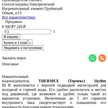
Способ нагрева:
Электрический
Нагревательный элемент:
Трубчатый
Объем, л:
15
Все характеристики
Предзаказ
6 590
7 249
₽
₽
1
1
В корзину
Купить в 1 клик
Уведомить о поступлении
Заказать через:
Описание
Накопительный
водонагреватель
THERMEX (Термекс) Skyline
15
U
выполняется с верхней подводкой магистралей для
холодной и горячей воды. Его удобно располагать в местах
под раковиной, где возможен и удобен только такой из
вариантов установки. Увеличенная до 5 лет гарантия
внутреннего бака свидетельствует о повышении его
надежности благодаря новым технологиям.