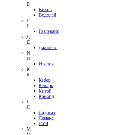
В
Вихрь
Водолей
Г
Г
Газдевайс
Д
Д
Джилекс
И
И
Италия
К
К
Кебер
Кенарь
Китай
Конорд
Л
Л
Ладогаз
Лемакс
ЛУЧ
М
М