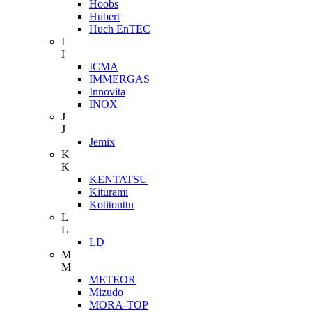
Hoobs
Hubert
Huch EnTEC
I
I
ICMA
IMMERGAS
Innovita
INOX
J
J
Jemix
K
K
KENTATSU
Kiturami
Kotitonttu
L
L
LD
M
M
METEOR
Mizudo
MORA-TOP