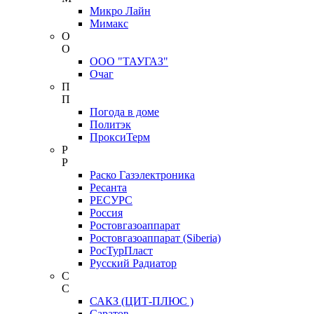
Микро Лайн
Мимакс
О
О
ООО "ТАУГАЗ"
Очаг
П
П
Погода в доме
Политэк
ПроксиТерм
Р
Р
Раско Газэлектроника
Ресанта
РЕСУРС
Россия
Ростовгазоаппарат
Ростовгазоаппарат (Siberia)
РосТурПласт
Русский Радиатор
С
С
САКЗ (ЦИТ-ПЛЮС )
Саратов