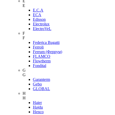
E
E
E.C.A
ECA
Edisson
Electrolux
ElectroVeL
F
F
Federica Bugatti
Ferroli
Ferrum (Феррум)
FLAMCO
Flowtherm
Fondital
G
G
Garanterm
Gebo
GLOBAL
H
H
Haier
Hajdu
Henco