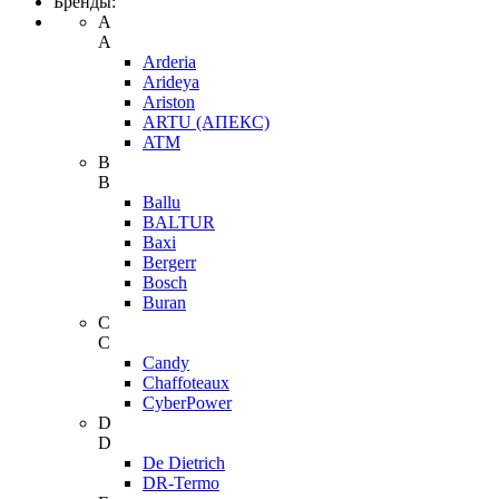
Бренды:
A
A
Arderia
Arideya
Ariston
ARTU (АПЕКС)
ATM
B
B
Ballu
BALTUR
Baxi
Bergerr
Bosch
Buran
C
C
Candy
Chaffoteaux
CyberPower
D
D
De Dietrich
DR-Termo