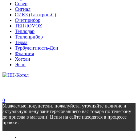
Север
Сигнал
СИКЗ (Газотрон-С)
Счетприбор
ТЕПЛОVOZ
Теплодар
Теплоприбор
Терма
Турбулентность-Дон
Франция
Хотхан
Эван
0
Уважаемые покупатели, пожалуйста, уточняйте наличие и
актуальную цену заинтересовавшего вас товара по телефону
до приезда в магазин! Цены на сайте находятся в процессе
правки.