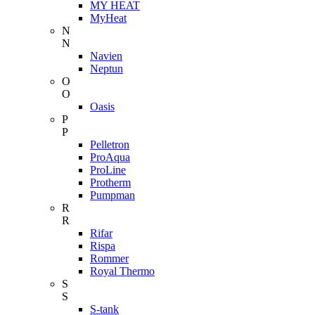
MY HEAT
MyHeat
N
N
Navien
Neptun
O
O
Oasis
P
P
Pelletron
ProAqua
ProLine
Protherm
Pumpman
R
R
Rifar
Rispa
Rommer
Royal Thermo
S
S
S-tank