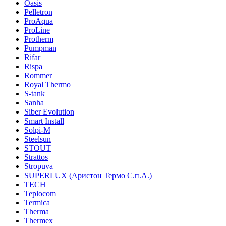
Oasis
Pelletron
ProAqua
ProLine
Protherm
Pumpman
Rifar
Rispa
Rommer
Royal Thermo
S-tank
Sanha
Siber Evolution
Smart Install
Solpi-M
Steelsun
STOUT
Strattos
Stropuva
SUPERLUX (Аристон Термо С.п.А.)
TECH
Teplocom
Termica
Therma
Thermex