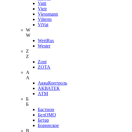
Vatti
Vieir
Viessmann
Vilterm
ViVat
W
W
WertRus
Wester
Z
Z
Zont
ZOTA
А
А
АкваКонтроль
АКВАТЕК
АТМ
Б
Б
Бастион
БелОМО
Бетар
Боринское
В