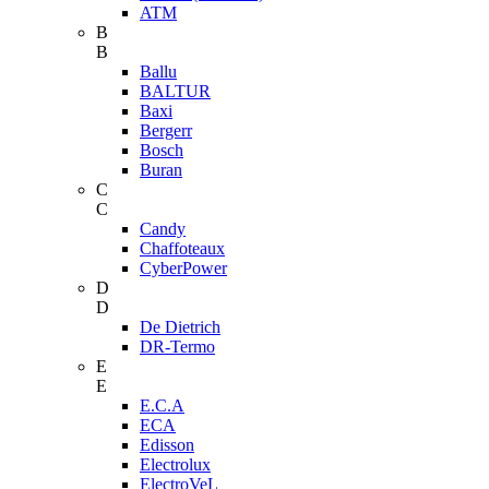
ATM
B
B
Ballu
BALTUR
Baxi
Bergerr
Bosch
Buran
C
C
Candy
Chaffoteaux
CyberPower
D
D
De Dietrich
DR-Termo
E
E
E.C.A
ECA
Edisson
Electrolux
ElectroVeL