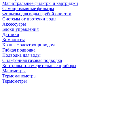
Магистральные фильтры и картриджи
Самопромывные фильтры
Фильтры для воды грубой очистки
Системы от протечки воды
Аксессуары
Блоки управления
Датчики
Комплекты
Краны с электроприводом
Гибкая подводка
Подводка для воды
Сильфонная газовая подводка
Контрольно-измерительные приборы
Манометры
Термоманометры
Термометры