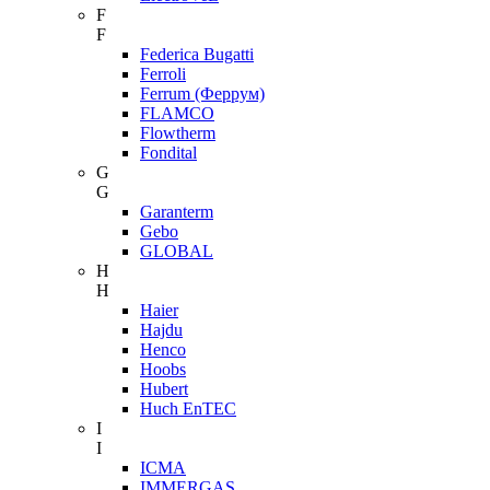
F
F
Federica Bugatti
Ferroli
Ferrum (Феррум)
FLAMCO
Flowtherm
Fondital
G
G
Garanterm
Gebo
GLOBAL
H
H
Haier
Hajdu
Henco
Hoobs
Hubert
Huch EnTEC
I
I
ICMA
IMMERGAS