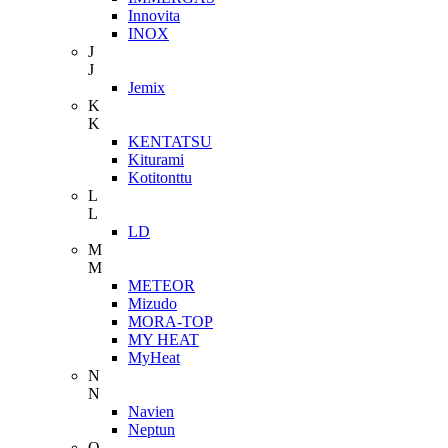
Innovita
INOX
J
J
Jemix
K
K
KENTATSU
Kiturami
Kotitonttu
L
L
LD
M
M
METEOR
Mizudo
MORA-TOP
MY HEAT
MyHeat
N
N
Navien
Neptun
O