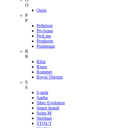
O
Oasis
P
P
Pelletron
ProAqua
ProLine
Protherm
Pumpman
R
R
Rifar
Rispa
Rommer
Royal Thermo
S
S
S-tank
Sanha
Siber Evolution
Smart Install
Solpi-M
Steelsun
STOUT