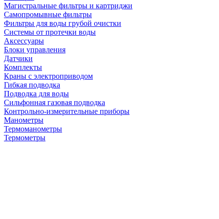
Магистральные фильтры и картриджи
Самопромывные фильтры
Фильтры для воды грубой очистки
Системы от протечки воды
Аксессуары
Блоки управления
Датчики
Комплекты
Краны с электроприводом
Гибкая подводка
Подводка для воды
Сильфонная газовая подводка
Контрольно-измерительные приборы
Манометры
Термоманометры
Термометры