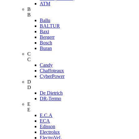
ATM
B
B
Ballu
BALTUR
Baxi
Bergerr
Bosch
Buran
C
C
Candy
Chaffoteaux
CyberPower
D
D
De Dietrich
DR-Termo
E
E
E.C.A
ECA
Edisson
Electrolux
ElectroVeL