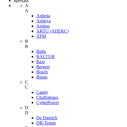
Бренды:
A
A
Arderia
Arideya
Ariston
ARTU (АПЕКС)
ATM
B
B
Ballu
BALTUR
Baxi
Bergerr
Bosch
Buran
C
C
Candy
Chaffoteaux
CyberPower
D
D
De Dietrich
DR-Termo