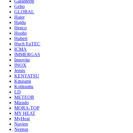
Garanterm
Gebo
GLOBAL
Haier
Hajdu
Henco
Hoobs
Hubert
Huch EnTEC
ICMA
IMMERGAS
Innovita
INOX
Jemix
KENTATSU
Kiturami
Kotitonttu
LD
METEOR
Mizudo
MORA-TOP
MY HEAT
MyHeat
Navien
Neptun