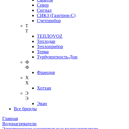
Север
Сигнал
СИКЗ (Газотрон-С)
Счетприбор
Т
Т
ТЕПЛОVOZ
Теплодар
Теплоприбор
Терма
Турбулентность-Дон
Ф
Ф
Франция
Х
Х
Хотхан
Э
Э
Эван
Все бренды
Главная
Водонагреватели
Электрические накопительные водонагреватели