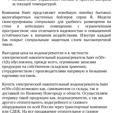
за текущей температурой.
Компания Haier представляет новейшую линейку бытовых
малогабаритных настенных бойлеров серии R. Модели
сконструированы специально для удобного размещения на
стене в небольших помещениях с ограниченным
пространством; они отличаются надежностью и повышенной
устойчивостью к внешним воздействиям. Изнутри каждый
бак покрыт специальным защитным слоем высокопрочной
эмали.
Выгодная цена на водонагреватели и в частности
электрический накопительный водонагреватель haier es50v-
r1(h) обусловлена, прежде всего, огромными запасами
продукции на собственном складском хранении,
сотрудничеством с производителями напрямую и большими
партиями поставок.
Купить электрический накопительный водонагреватель haier
es50v-r1(h) возможно как, самовывозом со склада, так и
доставкой по Нижнему Новгороду и области. Осуществляем
отправку такой продукции как, водонагреватели, а так же
другого отопительного, водогрейного и газового
оборудования по всей России через транспортные компании
или СДЕК. На все продаваемое отопительное и газовое