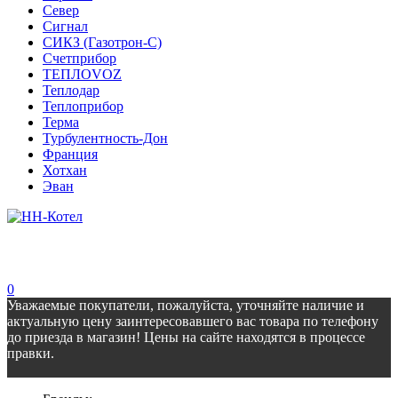
Север
Сигнал
СИКЗ (Газотрон-С)
Счетприбор
ТЕПЛОVOZ
Теплодар
Теплоприбор
Терма
Турбулентность-Дон
Франция
Хотхан
Эван
0
Уважаемые покупатели, пожалуйста, уточняйте наличие и
актуальную цену заинтересовавшего вас товара по телефону
до приезда в магазин! Цены на сайте находятся в процессе
правки.