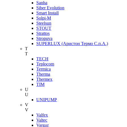
Sanha
Siber Evolution
Smart Install
Solpi-M
Steelsun
STOUT
Strattos
Stropuva
SUPERLUX (Аристон Термо С.п.А.)
T
T
TECH
Teplocom
Termica
Therma
Thermex
TIM
U
U
UNIPUMP
V
V
Valfex
Valtec
Vargaz