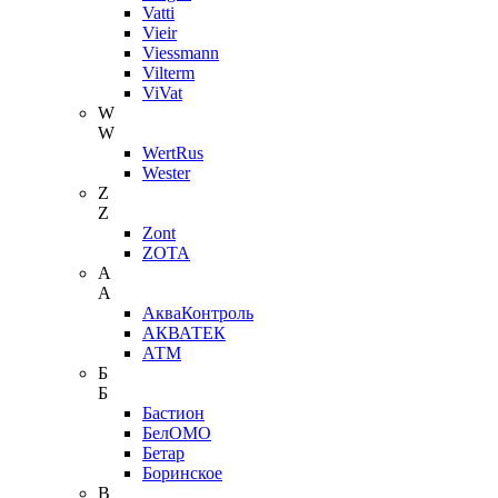
Vatti
Vieir
Viessmann
Vilterm
ViVat
W
W
WertRus
Wester
Z
Z
Zont
ZOTA
А
А
АкваКонтроль
АКВАТЕК
АТМ
Б
Б
Бастион
БелОМО
Бетар
Боринское
В