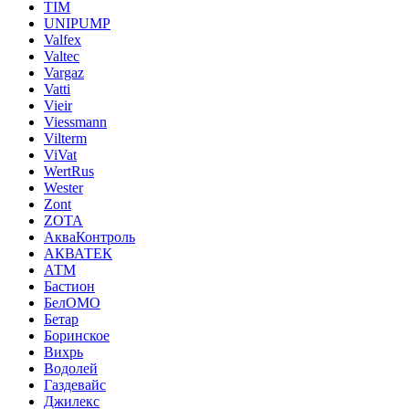
TIM
UNIPUMP
Valfex
Valtec
Vargaz
Vatti
Vieir
Viessmann
Vilterm
ViVat
WertRus
Wester
Zont
ZOTA
АкваКонтроль
АКВАТЕК
АТМ
Бастион
БелОМО
Бетар
Боринское
Вихрь
Водолей
Газдевайс
Джилекс