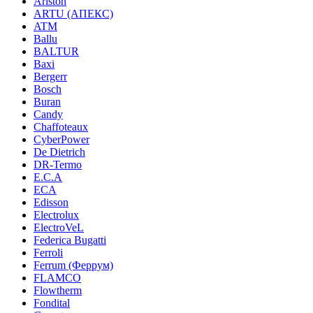
Ariston
ARTU (АПЕКС)
ATM
Ballu
BALTUR
Baxi
Bergerr
Bosch
Buran
Candy
Chaffoteaux
CyberPower
De Dietrich
DR-Termo
E.C.A
ECA
Edisson
Electrolux
ElectroVeL
Federica Bugatti
Ferroli
Ferrum (Феррум)
FLAMCO
Flowtherm
Fondital