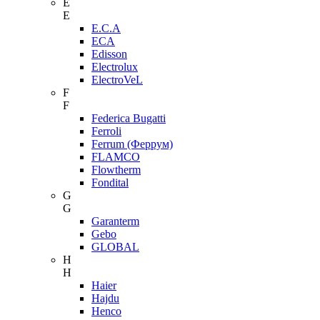
E
E
E.C.A
ECA
Edisson
Electrolux
ElectroVeL
F
F
Federica Bugatti
Ferroli
Ferrum (Феррум)
FLAMCO
Flowtherm
Fondital
G
G
Garanterm
Gebo
GLOBAL
H
H
Haier
Hajdu
Henco