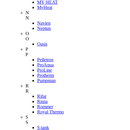
MY HEAT
MyHeat
N
N
Navien
Neptun
O
O
Oasis
P
P
Pelletron
ProAqua
ProLine
Protherm
Pumpman
R
R
Rifar
Rispa
Rommer
Royal Thermo
S
S
S-tank