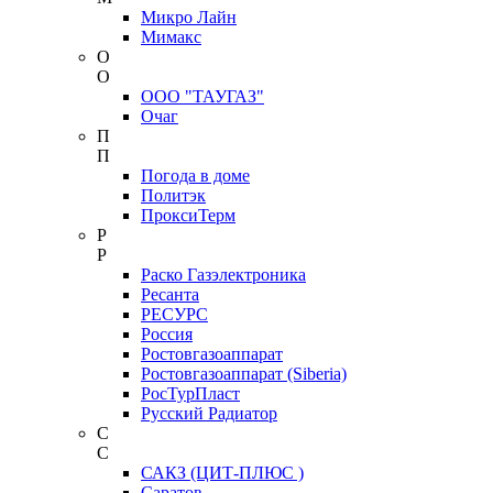
Микро Лайн
Мимакс
О
О
ООО "ТАУГАЗ"
Очаг
П
П
Погода в доме
Политэк
ПроксиТерм
Р
Р
Раско Газэлектроника
Ресанта
РЕСУРС
Россия
Ростовгазоаппарат
Ростовгазоаппарат (Siberia)
РосТурПласт
Русский Радиатор
С
С
САКЗ (ЦИТ-ПЛЮС )
Саратов