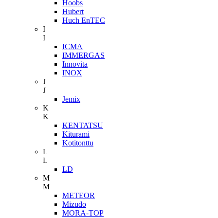
Hoobs
Hubert
Huch EnTEC
I
I
ICMA
IMMERGAS
Innovita
INOX
J
J
Jemix
K
K
KENTATSU
Kiturami
Kotitonttu
L
L
LD
M
M
METEOR
Mizudo
MORA-TOP