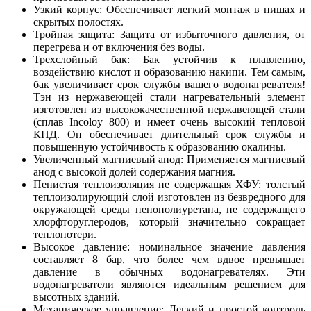
Узкий корпус: Обеспечивает легкий монтаж в нишах и
скрытых полостях.
Тройная защита: Защита от избыточного давления, от
перегрева и от включения без воды.
Трехслойный бак: Бак устойчив к плавлению,
воздействию кислот и образованию накипи. Тем самым,
бак увеличивает срок службы вашего водонагревателя!
Тэн из нержавеющей стали нагревательный элемент
изготовлен из высококачественной нержавеющей стали
(сплав Incoloy 800) и имеет очень высокий тепловой
КПД. Он обеспечивает длительный срок службы и
повышенную устойчивость к образованию окалины.
Увеличенный магниевый анод: Применяется магниевый
анод с высокой долей содержания магния.
Пенистая теплоизоляция не содержащая ХФУ: толстый
теплоизолирующий слой изготовлен из безвредного для
окружающей среды пенополиуретана, не содержащего
хлорфторуглеродов, который значительно сокращает
теплопотери.
Высокое давление: номинальное значение давления
составляет 8 бар, что более чем вдвое превышает
давление в обычных водонагревателях. Эти
водонагреватели являются идеальным решением для
высотных зданий.
Механическое управление: Легкий и простой контроль