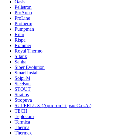
Oasis
Pelletron
ProAqua
ProLine
Protherm
Pumpman
Rifar
Rispa
Rommer
Royal Thermo
S-tank
Sanha
Siber Evolution
Smart Install
Solpi-M
Steelsun
STOUT
Strattos
Stropuva
SUPERLUX (Аристон Термо С.п.А.)
TECH
Teplocom
Termica
Therma
Thermex