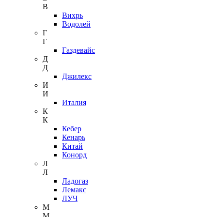
В
Вихрь
Водолей
Г
Г
Газдевайс
Д
Д
Джилекс
И
И
Италия
К
К
Кебер
Кенарь
Китай
Конорд
Л
Л
Ладогаз
Лемакс
ЛУЧ
М
М