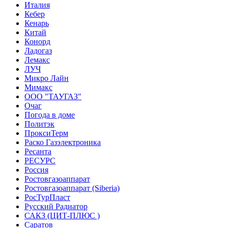
Италия
Кебер
Кенарь
Китай
Конорд
Ладогаз
Лемакс
ЛУЧ
Микро Лайн
Мимакс
ООО "ТАУГАЗ"
Очаг
Погода в доме
Политэк
ПроксиТерм
Раско Газэлектроника
Ресанта
РЕСУРС
Россия
Ростовгазоаппарат
Ростовгазоаппарат (Siberia)
РосТурПласт
Русский Радиатор
САКЗ (ЦИТ-ПЛЮС )
Саратов