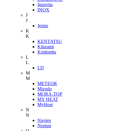
Innovita
INOX
J
J
Jemix
K
K
KENTATSU
Kiturami
Kotitonttu
L
L
LD
M
M
METEOR
Mizudo
MORA-TOP
MY HEAT
MyHeat
N
N
Navien
Neptun
O