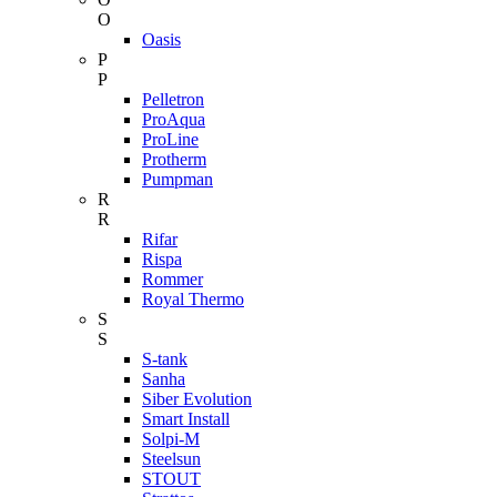
O
Oasis
P
P
Pelletron
ProAqua
ProLine
Protherm
Pumpman
R
R
Rifar
Rispa
Rommer
Royal Thermo
S
S
S-tank
Sanha
Siber Evolution
Smart Install
Solpi-M
Steelsun
STOUT