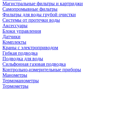
Магистральные фильтры и картриджи
Самопромывные фильтры
Фильтры для воды грубой очистки
Системы от протечки воды
Аксессуары
Блоки управления
Датчики
Комплекты
Краны с электроприводом
Гибкая подводка
Подводка для воды
Сильфонная газовая подводка
Контрольно-измерительные приборы
Манометры
Термоманометры
Термометры