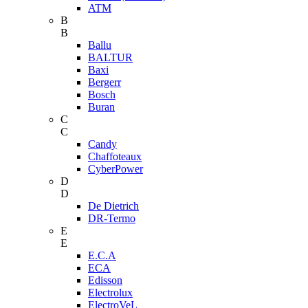
ATM
B
B
Ballu
BALTUR
Baxi
Bergerr
Bosch
Buran
C
C
Candy
Chaffoteaux
CyberPower
D
D
De Dietrich
DR-Termo
E
E
E.C.A
ECA
Edisson
Electrolux
ElectroVeL