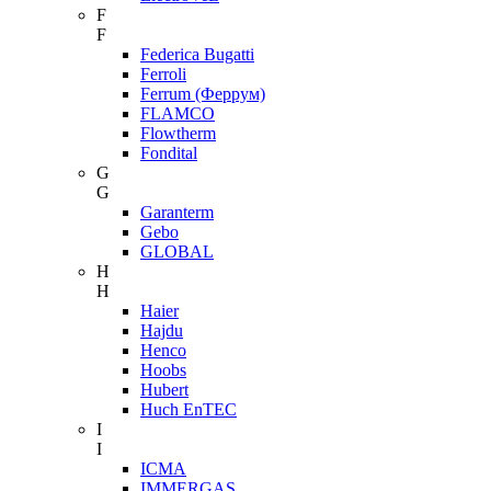
F
F
Federica Bugatti
Ferroli
Ferrum (Феррум)
FLAMCO
Flowtherm
Fondital
G
G
Garanterm
Gebo
GLOBAL
H
H
Haier
Hajdu
Henco
Hoobs
Hubert
Huch EnTEC
I
I
ICMA
IMMERGAS