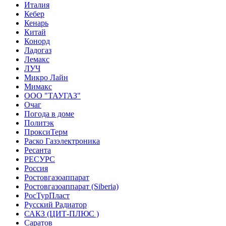
Италия
Кебер
Кенарь
Китай
Конорд
Ладогаз
Лемакс
ЛУЧ
Микро Лайн
Мимакс
ООО "ТАУГАЗ"
Очаг
Погода в доме
Политэк
ПроксиТерм
Раско Газэлектроника
Ресанта
РЕСУРС
Россия
Ростовгазоаппарат
Ростовгазоаппарат (Siberia)
РосТурПласт
Русский Радиатор
САКЗ (ЦИТ-ПЛЮС )
Саратов