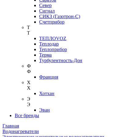
Север
Сигнал
СИКЗ (Газотрон-С)
Счетприбор
Т
Т
ТЕПЛОVOZ
Теплодар
Теплоприбор
Терма
Турбулентность-Дон
Ф
Ф
Франция
Х
Х
Хотхан
Э
Э
Эван
Все бренды
Главная
Водонагреватели
Электрические накопительные водонагреватели