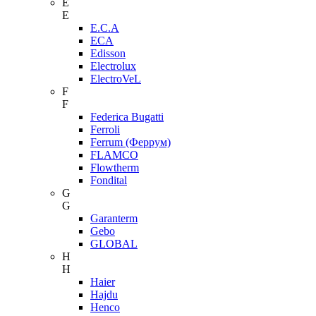
E
E
E.C.A
ECA
Edisson
Electrolux
ElectroVeL
F
F
Federica Bugatti
Ferroli
Ferrum (Феррум)
FLAMCO
Flowtherm
Fondital
G
G
Garanterm
Gebo
GLOBAL
H
H
Haier
Hajdu
Henco