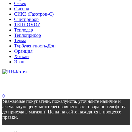
Север
Сигнал
СИКЗ (Газотрон-С)
Счетприбор
ТЕПЛОVOZ
Теплодар
Теплоприбор
Терма
Турбулентность-Дон
Франция
Хотхан
Эван
0
Уважаемые покупатели, пожалуйста, уточняйте наличие и
актуальную цену заинтересовавшего вас товара по телефону
до приезда в магазин! Цены на сайте находятся в процессе
правки.