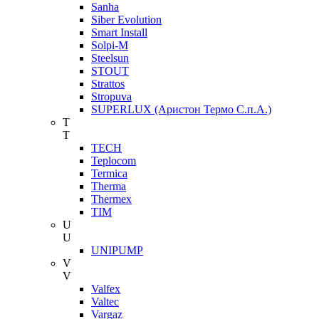
Sanha
Siber Evolution
Smart Install
Solpi-M
Steelsun
STOUT
Strattos
Stropuva
SUPERLUX (Аристон Термо С.п.А.)
T
T
TECH
Teplocom
Termica
Therma
Thermex
TIM
U
U
UNIPUMP
V
V
Valfex
Valtec
Vargaz