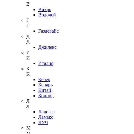
В
Вихрь
Водолей
Г
Г
Газдевайс
Д
Д
Джилекс
И
И
Италия
К
К
Кебер
Кенарь
Китай
Конорд
Л
Л
Ладогаз
Лемакс
ЛУЧ
М
М