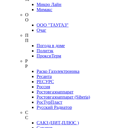
Микро Лайн
Мимакс
О
О
ООО "ТАУГАЗ"
Очаг
П
П
Погода в доме
Политэк
ПроксиТерм
Р
Р
Раско Газэлектроника
Ресанта
РЕСУРС
Россия
Ростовгазоаппарат
Ростовгазоаппарат (Siberia)
РосТурПласт
Русский Радиатор
С
С
САКЗ (ЦИТ-ПЛЮС )
Саратов