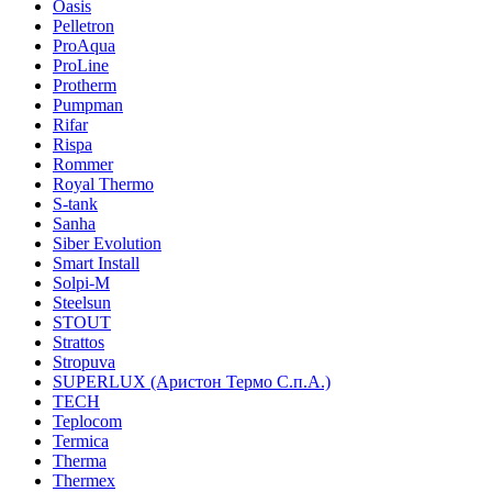
Oasis
Pelletron
ProAqua
ProLine
Protherm
Pumpman
Rifar
Rispa
Rommer
Royal Thermo
S-tank
Sanha
Siber Evolution
Smart Install
Solpi-M
Steelsun
STOUT
Strattos
Stropuva
SUPERLUX (Аристон Термо С.п.А.)
TECH
Teplocom
Termica
Therma
Thermex