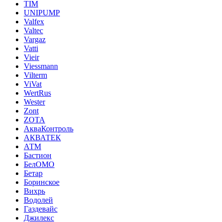
TIM
UNIPUMP
Valfex
Valtec
Vargaz
Vatti
Vieir
Viessmann
Vilterm
ViVat
WertRus
Wester
Zont
ZOTA
АкваКонтроль
АКВАТЕК
АТМ
Бастион
БелОМО
Бетар
Боринское
Вихрь
Водолей
Газдевайс
Джилекс