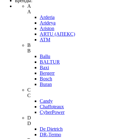
Бренды:
A
A
Arderia
Arideya
Ariston
ARTU (АПЕКС)
ATM
B
B
Ballu
BALTUR
Baxi
Bergerr
Bosch
Buran
C
C
Candy
Chaffoteaux
CyberPower
D
D
De Dietrich
DR-Termo