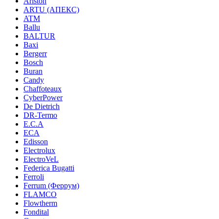
Ariston
ARTU (АПЕКС)
ATM
Ballu
BALTUR
Baxi
Bergerr
Bosch
Buran
Candy
Chaffoteaux
CyberPower
De Dietrich
DR-Termo
E.C.A
ECA
Edisson
Electrolux
ElectroVeL
Federica Bugatti
Ferroli
Ferrum (Феррум)
FLAMCO
Flowtherm
Fondital