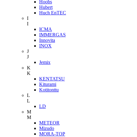
Hoobs
Hubert
Huch EnTEC
I
I
ICMA
IMMERGAS
Innovita
INOX
J
J
Jemix
K
K
KENTATSU
Kiturami
Kotitonttu
L
L
LD
M
M
METEOR
Mizudo
MORA-TOP