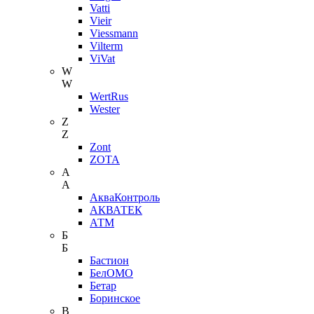
Vatti
Vieir
Viessmann
Vilterm
ViVat
W
W
WertRus
Wester
Z
Z
Zont
ZOTA
А
А
АкваКонтроль
АКВАТЕК
АТМ
Б
Б
Бастион
БелОМО
Бетар
Боринское
В