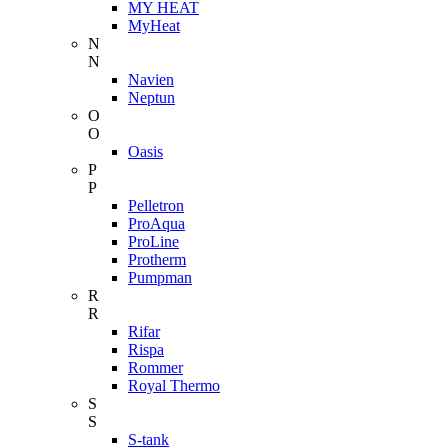
MY HEAT
MyHeat
N
N
Navien
Neptun
O
O
Oasis
P
P
Pelletron
ProAqua
ProLine
Protherm
Pumpman
R
R
Rifar
Rispa
Rommer
Royal Thermo
S
S
S-tank