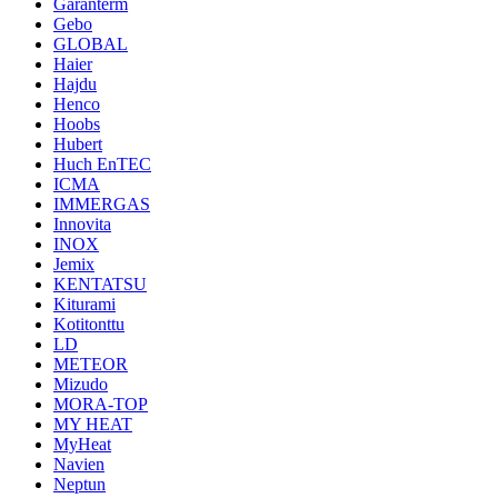
Garanterm
Gebo
GLOBAL
Haier
Hajdu
Henco
Hoobs
Hubert
Huch EnTEC
ICMA
IMMERGAS
Innovita
INOX
Jemix
KENTATSU
Kiturami
Kotitonttu
LD
METEOR
Mizudo
MORA-TOP
MY HEAT
MyHeat
Navien
Neptun