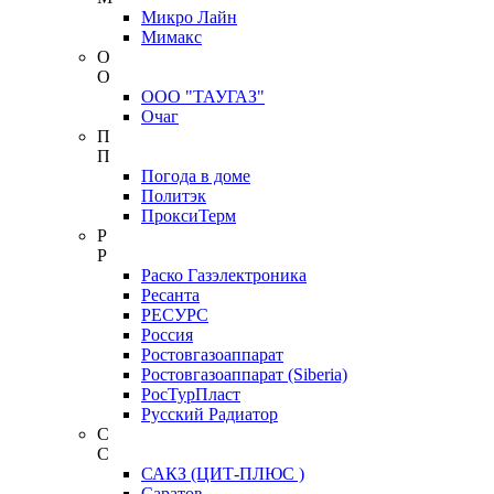
Микро Лайн
Мимакс
О
О
ООО "ТАУГАЗ"
Очаг
П
П
Погода в доме
Политэк
ПроксиТерм
Р
Р
Раско Газэлектроника
Ресанта
РЕСУРС
Россия
Ростовгазоаппарат
Ростовгазоаппарат (Siberia)
РосТурПласт
Русский Радиатор
С
С
САКЗ (ЦИТ-ПЛЮС )
Саратов