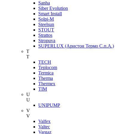
Sanha
Siber Evolution
Smart Install
Solpi-M
Steelsun
STOUT
Strattos
Stropuva
SUPERLUX (Аристон Термо С.п.А.)
T
T
TECH
Teplocom
Termica
Therma
Thermex
TIM
U
U
UNIPUMP
V
V
Valfex
Valtec
Vargaz