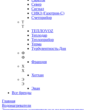
Север
Сигнал
СИКЗ (Газотрон-С)
Счетприбор
Т
Т
ТЕПЛОVOZ
Теплодар
Теплоприбор
Терма
Турбулентность-Дон
Ф
Ф
Франция
Х
Х
Хотхан
Э
Э
Эван
Все бренды
Главная
Водонагреватели
Электрические накопительные водонагреватели