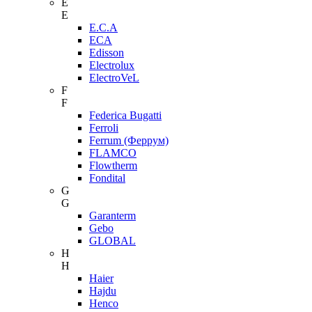
E
E
E.C.A
ECA
Edisson
Electrolux
ElectroVeL
F
F
Federica Bugatti
Ferroli
Ferrum (Феррум)
FLAMCO
Flowtherm
Fondital
G
G
Garanterm
Gebo
GLOBAL
H
H
Haier
Hajdu
Henco