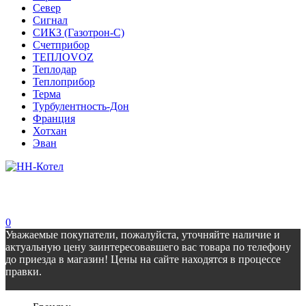
Север
Сигнал
СИКЗ (Газотрон-С)
Счетприбор
ТЕПЛОVOZ
Теплодар
Теплоприбор
Терма
Турбулентность-Дон
Франция
Хотхан
Эван
0
Уважаемые покупатели, пожалуйста, уточняйте наличие и
актуальную цену заинтересовавшего вас товара по телефону
до приезда в магазин! Цены на сайте находятся в процессе
правки.