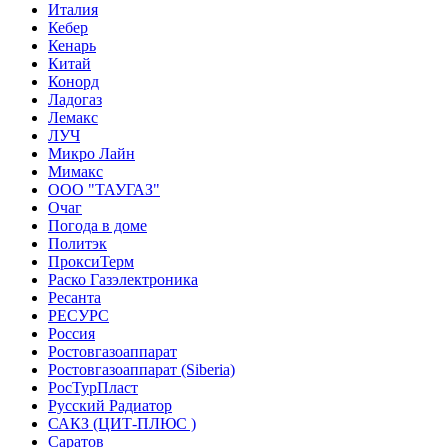
Италия
Кебер
Кенарь
Китай
Конорд
Ладогаз
Лемакс
ЛУЧ
Микро Лайн
Мимакс
ООО "ТАУГАЗ"
Очаг
Погода в доме
Политэк
ПроксиТерм
Раско Газэлектроника
Ресанта
РЕСУРС
Россия
Ростовгазоаппарат
Ростовгазоаппарат (Siberia)
РосТурПласт
Русский Радиатор
САКЗ (ЦИТ-ПЛЮС )
Саратов