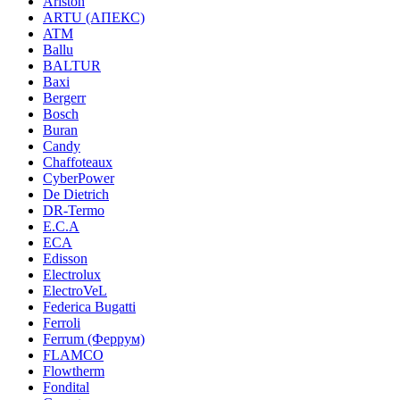
Ariston
ARTU (АПЕКС)
ATM
Ballu
BALTUR
Baxi
Bergerr
Bosch
Buran
Candy
Chaffoteaux
CyberPower
De Dietrich
DR-Termo
E.C.A
ECA
Edisson
Electrolux
ElectroVeL
Federica Bugatti
Ferroli
Ferrum (Феррум)
FLAMCO
Flowtherm
Fondital