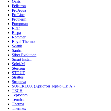
Oasis
Pelletron
ProAqua
ProLine
Protherm
Pumpman
Rifar
Rispa
Rommer
Royal Thermo
S-tank
Sanha
Siber Evolution
Smart Install
Solpi-M
Steelsun
STOUT
Strattos
Stropuva
SUPERLUX (Аристон Термо С.п.А.)
TECH
Teplocom
Termica
Therma
Thermex