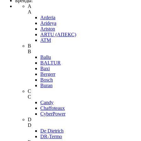
Бренды:
A
A
Arderia
Arideya
Ariston
ARTU (АПЕКС)
ATM
B
B
Ballu
BALTUR
Baxi
Bergerr
Bosch
Buran
C
C
Candy
Chaffoteaux
CyberPower
D
D
De Dietrich
DR-Termo