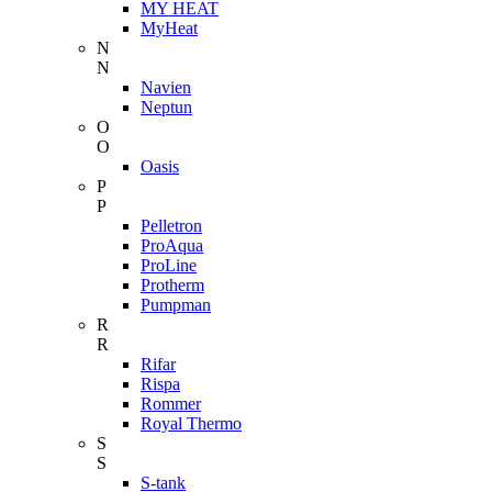
MY HEAT
MyHeat
N
N
Navien
Neptun
O
O
Oasis
P
P
Pelletron
ProAqua
ProLine
Protherm
Pumpman
R
R
Rifar
Rispa
Rommer
Royal Thermo
S
S
S-tank