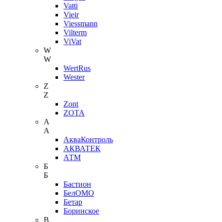
Vatti
Vieir
Viessmann
Vilterm
ViVat
W
W
WertRus
Wester
Z
Z
Zont
ZOTA
А
А
АкваКонтроль
АКВАТЕК
АТМ
Б
Б
Бастион
БелОМО
Бетар
Боринское
В