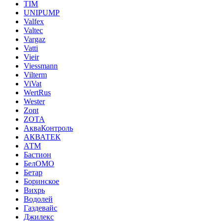
TIM
UNIPUMP
Valfex
Valtec
Vargaz
Vatti
Vieir
Viessmann
Vilterm
ViVat
WertRus
Wester
Zont
ZOTA
АкваКонтроль
АКВАТЕК
АТМ
Бастион
БелОМО
Бетар
Боринское
Вихрь
Водолей
Газдевайс
Джилекс