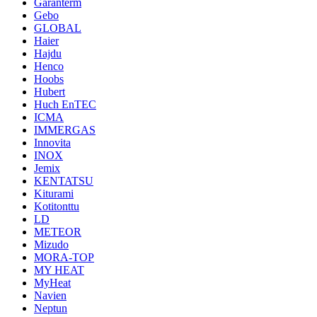
Garanterm
Gebo
GLOBAL
Haier
Hajdu
Henco
Hoobs
Hubert
Huch EnTEC
ICMA
IMMERGAS
Innovita
INOX
Jemix
KENTATSU
Kiturami
Kotitonttu
LD
METEOR
Mizudo
MORA-TOP
MY HEAT
MyHeat
Navien
Neptun