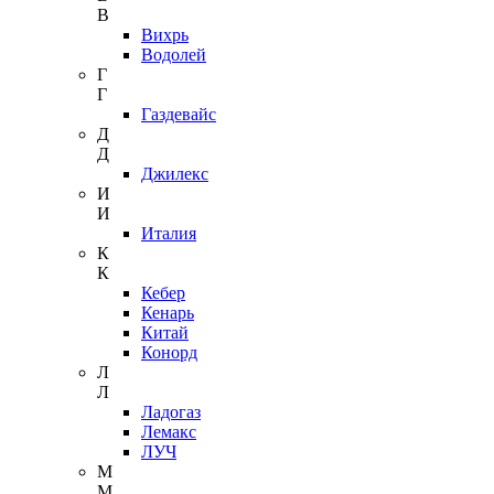
В
Вихрь
Водолей
Г
Г
Газдевайс
Д
Д
Джилекс
И
И
Италия
К
К
Кебер
Кенарь
Китай
Конорд
Л
Л
Ладогаз
Лемакс
ЛУЧ
М
М