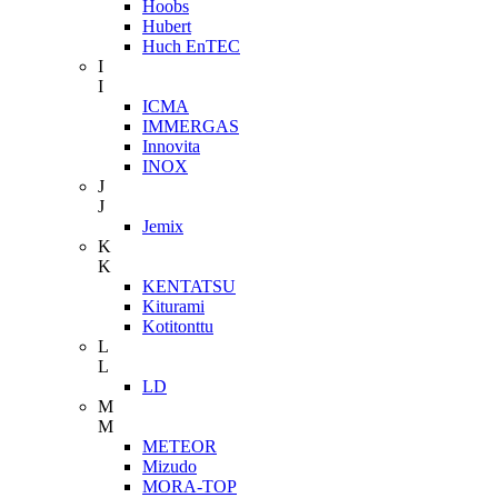
Hoobs
Hubert
Huch EnTEC
I
I
ICMA
IMMERGAS
Innovita
INOX
J
J
Jemix
K
K
KENTATSU
Kiturami
Kotitonttu
L
L
LD
M
M
METEOR
Mizudo
MORA-TOP