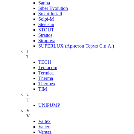
Sanha
Siber Evolution
Smart Install
Solpi-M
Steelsun
STOUT
Strattos
Stropuva
SUPERLUX (Аристон Термо С.п.А.)
T
T
TECH
Teplocom
Termica
Therma
Thermex
TIM
U
U
UNIPUMP
V
V
Valfex
Valtec
Vargaz