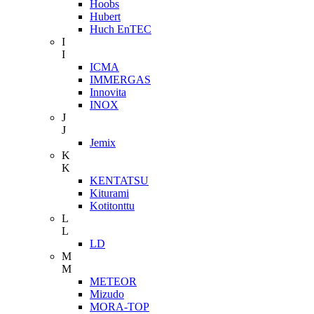
Hoobs
Hubert
Huch EnTEC
I
I
ICMA
IMMERGAS
Innovita
INOX
J
J
Jemix
K
K
KENTATSU
Kiturami
Kotitonttu
L
L
LD
M
M
METEOR
Mizudo
MORA-TOP