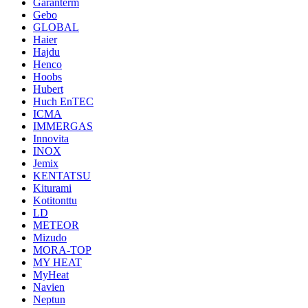
Garanterm
Gebo
GLOBAL
Haier
Hajdu
Henco
Hoobs
Hubert
Huch EnTEC
ICMA
IMMERGAS
Innovita
INOX
Jemix
KENTATSU
Kiturami
Kotitonttu
LD
METEOR
Mizudo
MORA-TOP
MY HEAT
MyHeat
Navien
Neptun