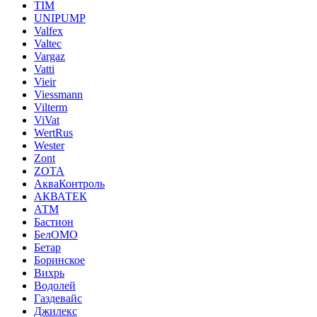
TIM
UNIPUMP
Valfex
Valtec
Vargaz
Vatti
Vieir
Viessmann
Vilterm
ViVat
WertRus
Wester
Zont
ZOTA
АкваКонтроль
АКВАТЕК
АТМ
Бастион
БелОМО
Бетар
Боринское
Вихрь
Водолей
Газдевайс
Джилекс