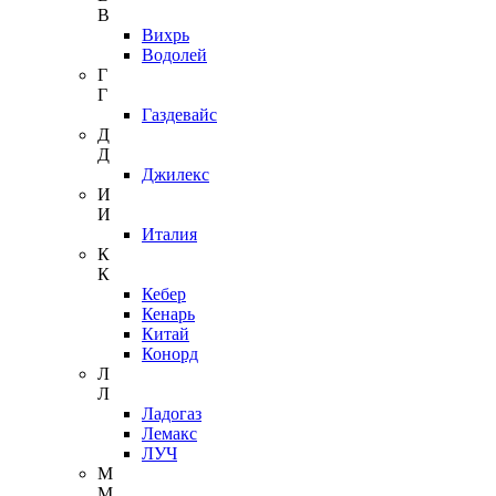
В
Вихрь
Водолей
Г
Г
Газдевайс
Д
Д
Джилекс
И
И
Италия
К
К
Кебер
Кенарь
Китай
Конорд
Л
Л
Ладогаз
Лемакс
ЛУЧ
М
М