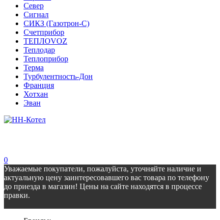
Север
Сигнал
СИКЗ (Газотрон-С)
Счетприбор
ТЕПЛОVOZ
Теплодар
Теплоприбор
Терма
Турбулентность-Дон
Франция
Хотхан
Эван
0
Уважаемые покупатели, пожалуйста, уточняйте наличие и
актуальную цену заинтересовавшего вас товара по телефону
до приезда в магазин! Цены на сайте находятся в процессе
правки.