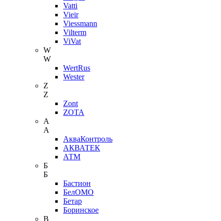
Vatti
Vieir
Viessmann
Vilterm
ViVat
W
W
WertRus
Wester
Z
Z
Zont
ZOTA
А
А
АкваКонтроль
АКВАТЕК
АТМ
Б
Б
Бастион
БелОМО
Бетар
Боринское
В