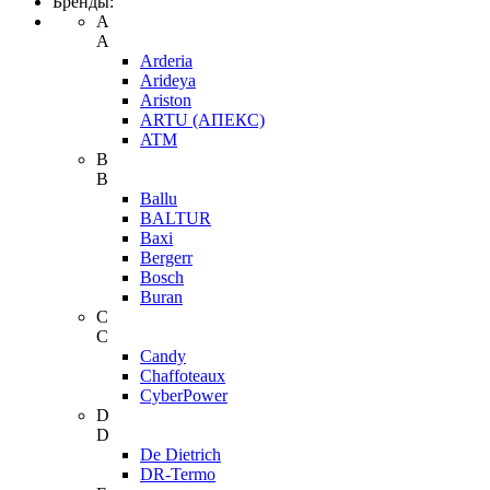
Бренды:
A
A
Arderia
Arideya
Ariston
ARTU (АПЕКС)
ATM
B
B
Ballu
BALTUR
Baxi
Bergerr
Bosch
Buran
C
C
Candy
Chaffoteaux
CyberPower
D
D
De Dietrich
DR-Termo