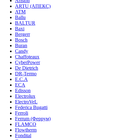
Ariston
ARTU (АПЕКС)
ATM
Ballu
BALTUR
Baxi
Bergerr
Bosch
Buran
Candy
Chaffoteaux
CyberPower
De Dietrich
DR-Termo
E.C.A
ECA
Edisson
Electrolux
ElectroVeL
Federica Bugatti
Ferroli
Ferrum (Феррум)
FLAMCO
Flowtherm
Fondital