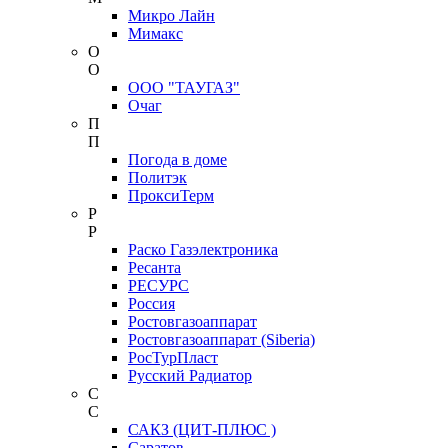
Микро Лайн
Мимакс
О
О
ООО "ТАУГАЗ"
Очаг
П
П
Погода в доме
Политэк
ПроксиТерм
Р
Р
Раско Газэлектроника
Ресанта
РЕСУРС
Россия
Ростовгазоаппарат
Ростовгазоаппарат (Siberia)
РосТурПласт
Русский Радиатор
С
С
САКЗ (ЦИТ-ПЛЮС )
Саратов