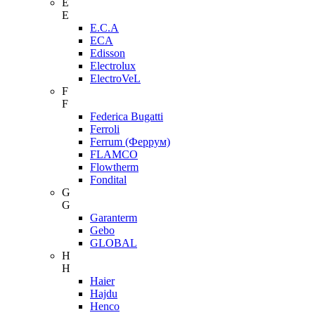
E
E
E.C.A
ECA
Edisson
Electrolux
ElectroVeL
F
F
Federica Bugatti
Ferroli
Ferrum (Феррум)
FLAMCO
Flowtherm
Fondital
G
G
Garanterm
Gebo
GLOBAL
H
H
Haier
Hajdu
Henco