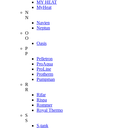
MY HEAT
MyHeat
N
N
Navien
Neptun
O
O
Oasis
P
P
Pelletron
ProAqua
ProLine
Protherm
Pumpman
R
R
Rifar
Rispa
Rommer
Royal Thermo
S
S
S-tank