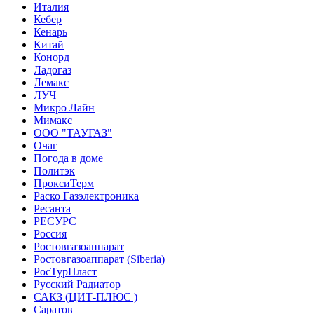
Италия
Кебер
Кенарь
Китай
Конорд
Ладогаз
Лемакс
ЛУЧ
Микро Лайн
Мимакс
ООО "ТАУГАЗ"
Очаг
Погода в доме
Политэк
ПроксиТерм
Раско Газэлектроника
Ресанта
РЕСУРС
Россия
Ростовгазоаппарат
Ростовгазоаппарат (Siberia)
РосТурПласт
Русский Радиатор
САКЗ (ЦИТ-ПЛЮС )
Саратов