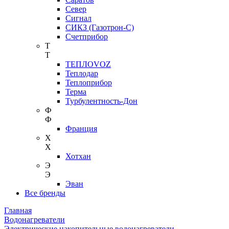
Север
Сигнал
СИКЗ (Газотрон-С)
Счетприбор
Т
Т
ТЕПЛОVOZ
Теплодар
Теплоприбор
Терма
Турбулентность-Дон
Ф
Ф
Франция
Х
Х
Хотхан
Э
Э
Эван
Все бренды
Главная
Водонагреватели
Электрические накопительные водонагреватели