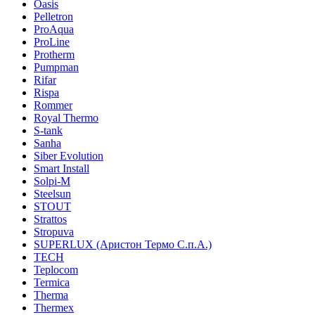
Oasis
Pelletron
ProAqua
ProLine
Protherm
Pumpman
Rifar
Rispa
Rommer
Royal Thermo
S-tank
Sanha
Siber Evolution
Smart Install
Solpi-M
Steelsun
STOUT
Strattos
Stropuva
SUPERLUX (Аристон Термо С.п.А.)
TECH
Teplocom
Termica
Therma
Thermex