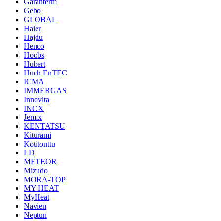
Garanterm
Gebo
GLOBAL
Haier
Hajdu
Henco
Hoobs
Hubert
Huch EnTEC
ICMA
IMMERGAS
Innovita
INOX
Jemix
KENTATSU
Kiturami
Kotitonttu
LD
METEOR
Mizudo
MORA-TOP
MY HEAT
MyHeat
Navien
Neptun