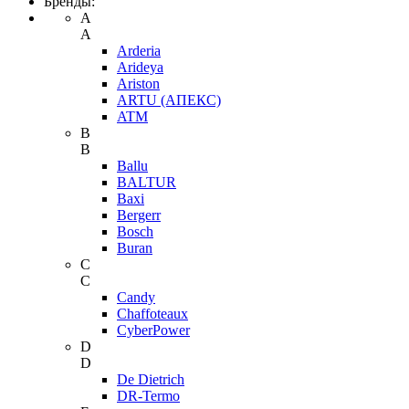
Бренды:
A
A
Arderia
Arideya
Ariston
ARTU (АПЕКС)
ATM
B
B
Ballu
BALTUR
Baxi
Bergerr
Bosch
Buran
C
C
Candy
Chaffoteaux
CyberPower
D
D
De Dietrich
DR-Termo