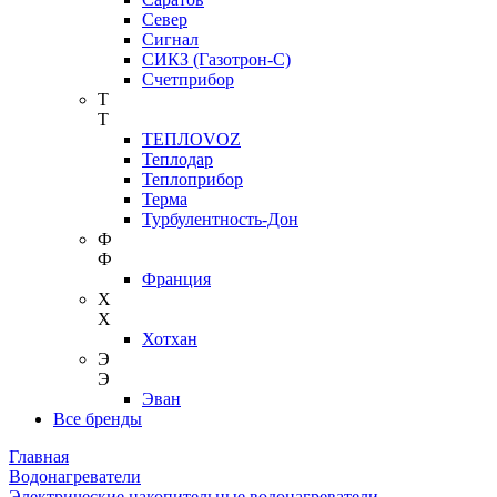
Север
Сигнал
СИКЗ (Газотрон-С)
Счетприбор
Т
Т
ТЕПЛОVOZ
Теплодар
Теплоприбор
Терма
Турбулентность-Дон
Ф
Ф
Франция
Х
Х
Хотхан
Э
Э
Эван
Все бренды
Главная
Водонагреватели
Электрические накопительные водонагреватели