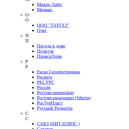
Микро Лайн
Мимакс
О
О
ООО "ТАУГАЗ"
Очаг
П
П
Погода в доме
Политэк
ПроксиТерм
Р
Р
Раско Газэлектроника
Ресанта
РЕСУРС
Россия
Ростовгазоаппарат
Ростовгазоаппарат (Siberia)
РосТурПласт
Русский Радиатор
С
С
САКЗ (ЦИТ-ПЛЮС )
Саратов