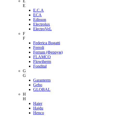
E
E
E.C.A
ECA
Edisson
Electrolux
ElectroVeL
F
F
Federica Bugatti
Ferroli
Ferrum (Феррум)
FLAMCO
Flowtherm
Fondital
G
G
Garanterm
Gebo
GLOBAL
H
H
Haier
Hajdu
Henco