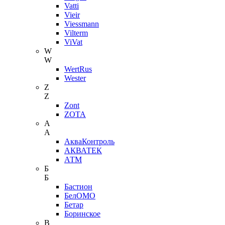
Vatti
Vieir
Viessmann
Vilterm
ViVat
W
W
WertRus
Wester
Z
Z
Zont
ZOTA
А
А
АкваКонтроль
АКВАТЕК
АТМ
Б
Б
Бастион
БелОМО
Бетар
Боринское
В