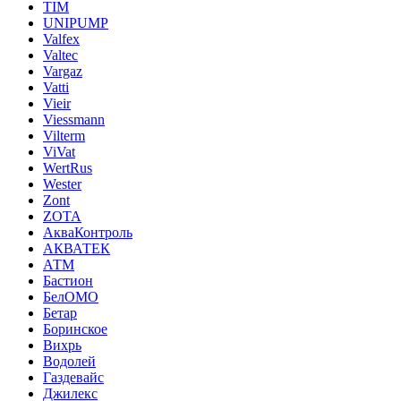
TIM
UNIPUMP
Valfex
Valtec
Vargaz
Vatti
Vieir
Viessmann
Vilterm
ViVat
WertRus
Wester
Zont
ZOTA
АкваКонтроль
АКВАТЕК
АТМ
Бастион
БелОМО
Бетар
Боринское
Вихрь
Водолей
Газдевайс
Джилекс