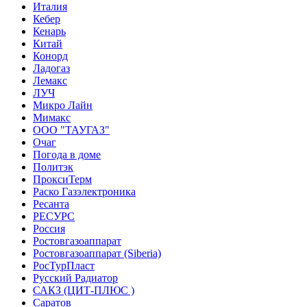
Италия
Кебер
Кенарь
Китай
Конорд
Ладогаз
Лемакс
ЛУЧ
Микро Лайн
Мимакс
ООО "ТАУГАЗ"
Очаг
Погода в доме
Политэк
ПроксиТерм
Раско Газэлектроника
Ресанта
РЕСУРС
Россия
Ростовгазоаппарат
Ростовгазоаппарат (Siberia)
РосТурПласт
Русский Радиатор
САКЗ (ЦИТ-ПЛЮС )
Саратов