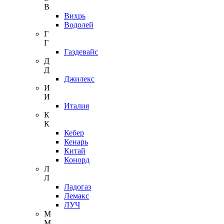
В
Вихрь
Водолей
Г
Г
Газдевайс
Д
Д
Джилекс
И
И
Италия
К
К
Кебер
Кенарь
Китай
Конорд
Л
Л
Ладогаз
Лемакс
ЛУЧ
М
М