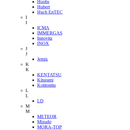
Hoobs
Hubert
Huch EnTEC
I
I
ICMA
IMMERGAS
Innovita
INOX
J
J
Jemix
K
K
KENTATSU
Kiturami
Kotitonttu
L
L
LD
M
M
METEOR
Mizudo
MORA-TOP