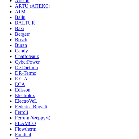
Ariston
ARTU (АПЕКС)
ATM
Ballu
BALTUR
Baxi
Bergerr
Bosch
Buran
Candy
Chaffoteaux
CyberPower
De Dietrich
DR-Termo
E.C.A
ECA
Edisson
Electrolux
ElectroVeL
Federica Bugatti
Ferroli
Ferrum (Феррум)
FLAMCO
Flowtherm
Fondital