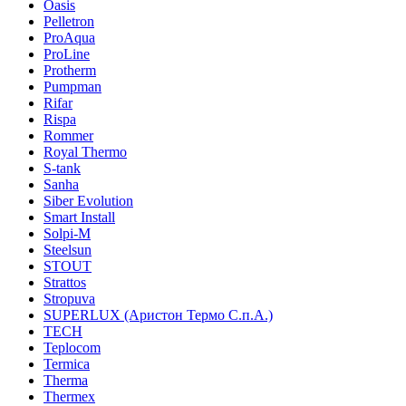
Oasis
Pelletron
ProAqua
ProLine
Protherm
Pumpman
Rifar
Rispa
Rommer
Royal Thermo
S-tank
Sanha
Siber Evolution
Smart Install
Solpi-M
Steelsun
STOUT
Strattos
Stropuva
SUPERLUX (Аристон Термо С.п.А.)
TECH
Teplocom
Termica
Therma
Thermex