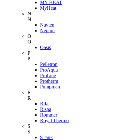
MY HEAT
MyHeat
N
N
Navien
Neptun
O
O
Oasis
P
P
Pelletron
ProAqua
ProLine
Protherm
Pumpman
R
R
Rifar
Rispa
Rommer
Royal Thermo
S
S
S-tank