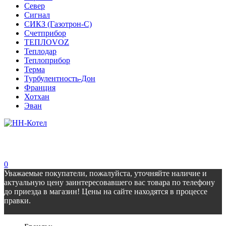
Север
Сигнал
СИКЗ (Газотрон-С)
Счетприбор
ТЕПЛОVOZ
Теплодар
Теплоприбор
Терма
Турбулентность-Дон
Франция
Хотхан
Эван
0
Уважаемые покупатели, пожалуйста, уточняйте наличие и
актуальную цену заинтересовавшего вас товара по телефону
до приезда в магазин! Цены на сайте находятся в процессе
правки.