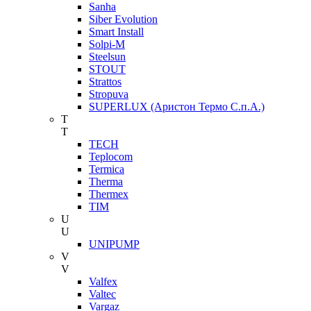
Sanha
Siber Evolution
Smart Install
Solpi-M
Steelsun
STOUT
Strattos
Stropuva
SUPERLUX (Аристон Термо С.п.А.)
T
T
TECH
Teplocom
Termica
Therma
Thermex
TIM
U
U
UNIPUMP
V
V
Valfex
Valtec
Vargaz