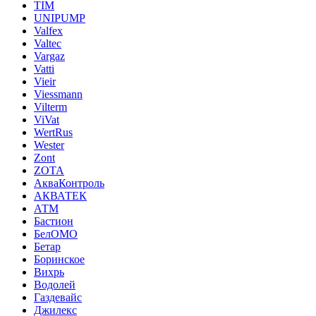
TIM
UNIPUMP
Valfex
Valtec
Vargaz
Vatti
Vieir
Viessmann
Vilterm
ViVat
WertRus
Wester
Zont
ZOTA
АкваКонтроль
АКВАТЕК
АТМ
Бастион
БелОМО
Бетар
Боринское
Вихрь
Водолей
Газдевайс
Джилекс