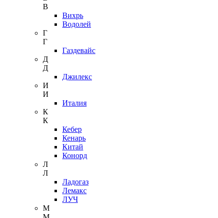
В
Вихрь
Водолей
Г
Г
Газдевайс
Д
Д
Джилекс
И
И
Италия
К
К
Кебер
Кенарь
Китай
Конорд
Л
Л
Ладогаз
Лемакс
ЛУЧ
М
М