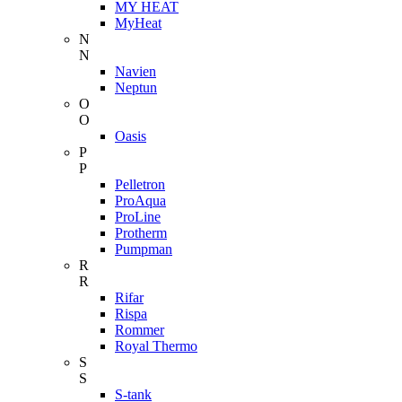
MY HEAT
MyHeat
N
N
Navien
Neptun
O
O
Oasis
P
P
Pelletron
ProAqua
ProLine
Protherm
Pumpman
R
R
Rifar
Rispa
Rommer
Royal Thermo
S
S
S-tank