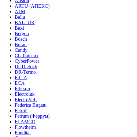
Ariston
ARTU (АПЕКС)
ATM
Ballu
BALTUR
Baxi
Bergerr
Bosch
Buran
Candy
Chaffoteaux
CyberPower
De Dietrich
DR-Termo
E.C.A
ECA
Edisson
Electrolux
ElectroVeL
Federica Bugatti
Ferroli
Ferrum (Феррум)
FLAMCO
Flowtherm
Fondital