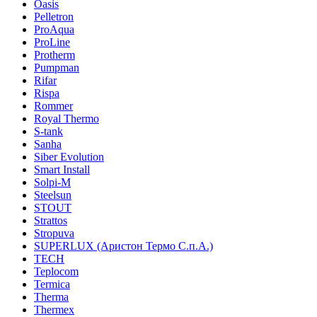
Oasis
Pelletron
ProAqua
ProLine
Protherm
Pumpman
Rifar
Rispa
Rommer
Royal Thermo
S-tank
Sanha
Siber Evolution
Smart Install
Solpi-M
Steelsun
STOUT
Strattos
Stropuva
SUPERLUX (Аристон Термо С.п.А.)
TECH
Teplocom
Termica
Therma
Thermex