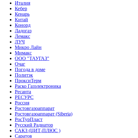
Италия
Кебер
Кенарь
Китай
Конорд
Ладогаз
Лемакс
ЛУЧ
Микро Лайн
Мимакс
ООО "ТАУГАЗ"
Очаг
Погода в доме
Политэк
ПроксиТерм
Раско Газэлектроника
Ресанта
РЕСУРС
Россия
Ростовгазоаппарат
Ростовгазоаппарат (Siberia)
РосТурПласт
Русский Радиатор
САКЗ (ЦИТ-ПЛЮС )
Саратов