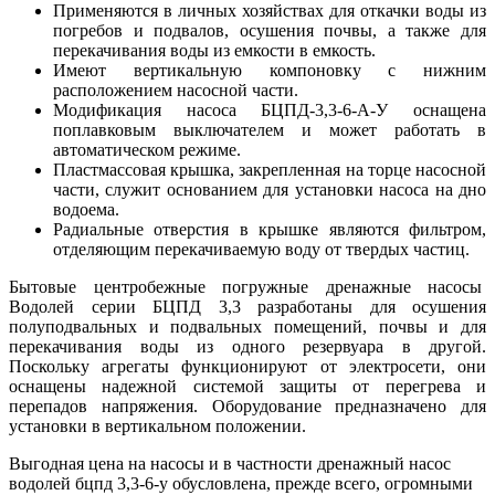
Применяются в личных хозяйствах для откачки воды из
погребов и подвалов, осушения почвы, а также для
перекачивания воды из емкости в емкость.
Имеют вертикальную компоновку с нижним
расположением насосной части.
Модификация насоса БЦПД-3,3-6-А-У оснащена
поплавковым выключателем и может работать в
автоматическом режиме.
Пластмассовая крышка, закрепленная на торце насосной
части, служит основанием для установки насоса на дно
водоема.
Радиальные отверстия в крышке являются фильтром,
отделяющим перекачиваемую воду от твердых частиц.
Бытовые центробежные погружные дренажные насосы
Водолей серии БЦПД 3,3 разработаны для осушения
полуподвальных и подвальных помещений, почвы и для
перекачивания воды из одного резервуара в другой.
Поскольку агрегаты функционируют от электросети, они
оснащены надежной системой защиты от перегрева и
перепадов напряжения. Оборудование предназначено для
установки в вертикальном положении.
Выгодная цена на насосы и в частности дренажный насос
водолей бцпд 3,3-6-у обусловлена, прежде всего, огромными