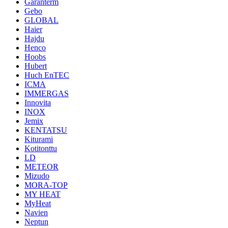
Garanterm
Gebo
GLOBAL
Haier
Hajdu
Henco
Hoobs
Hubert
Huch EnTEC
ICMA
IMMERGAS
Innovita
INOX
Jemix
KENTATSU
Kiturami
Kotitonttu
LD
METEOR
Mizudo
MORA-TOP
MY HEAT
MyHeat
Navien
Neptun