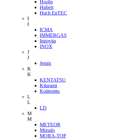
Hoobs
Hubert
Huch EnTEC
I
I
ICMA
IMMERGAS
Innovita
INOX
J
J
Jemix
K
K
KENTATSU
Kiturami
Kotitonttu
L
L
LD
M
M
METEOR
Mizudo
MORA-TOP