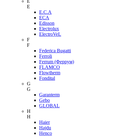
E
E
E.C.A
ECA
Edisson
Electrolux
ElectroVeL
F
F
Federica Bugatti
Ferroli
Ferrum (Феррум)
FLAMCO
Flowtherm
Fondital
G
G
Garanterm
Gebo
GLOBAL
H
H
Haier
Hajdu
Henco