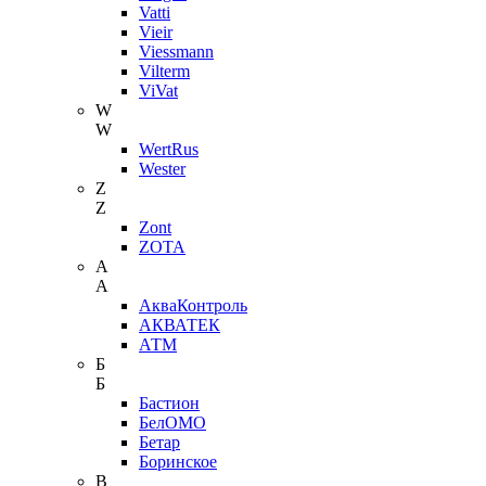
Vatti
Vieir
Viessmann
Vilterm
ViVat
W
W
WertRus
Wester
Z
Z
Zont
ZOTA
А
А
АкваКонтроль
АКВАТЕК
АТМ
Б
Б
Бастион
БелОМО
Бетар
Боринское
В