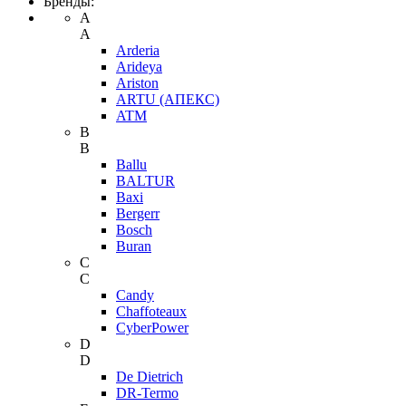
Бренды:
A
A
Arderia
Arideya
Ariston
ARTU (АПЕКС)
ATM
B
B
Ballu
BALTUR
Baxi
Bergerr
Bosch
Buran
C
C
Candy
Chaffoteaux
CyberPower
D
D
De Dietrich
DR-Termo