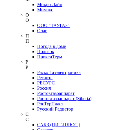
Микро Лайн
Мимакс
О
О
ООО "ТАУГАЗ"
Очаг
П
П
Погода в доме
Политэк
ПроксиТерм
Р
Р
Раско Газэлектроника
Ресанта
РЕСУРС
Россия
Ростовгазоаппарат
Ростовгазоаппарат (Siberia)
РосТурПласт
Русский Радиатор
С
С
САКЗ (ЦИТ-ПЛЮС )
Саратов