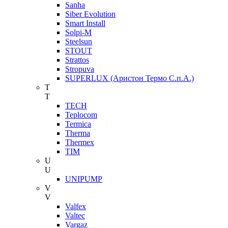
Sanha
Siber Evolution
Smart Install
Solpi-M
Steelsun
STOUT
Strattos
Stropuva
SUPERLUX (Аристон Термо С.п.А.)
T
T
TECH
Teplocom
Termica
Therma
Thermex
TIM
U
U
UNIPUMP
V
V
Valfex
Valtec
Vargaz