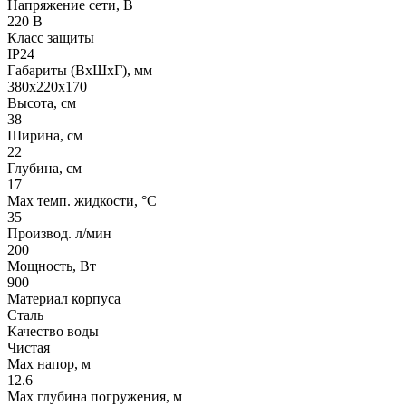
Напряжение сети, В
220 В
Класс защиты
IP24
Габариты (ВхШхГ), мм
380x220x170
Высота, см
38
Ширина, см
22
Глубина, см
17
Max темп. жидкости, °С
35
Производ. л/мин
200
Мощность, Вт
900
Материал корпуса
Сталь
Качество воды
Чистая
Max напор, м
12.6
Max глубина погружения, м