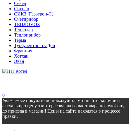
Север
Сигнал
СИКЗ (Газотрон-С)
Счетприбор
ТЕПЛОVOZ
Теплодар
Теплоприбор
Терма
Турбулентность-Дон
Франция
Хотхан
Эван
0
Уважаемые покупатели, пожалуйста, уточняйте наличие и
актуальную цену заинтересовавшего вас товара по телефону
до приезда в магазин! Цены на сайте находятся в процессе
правки.