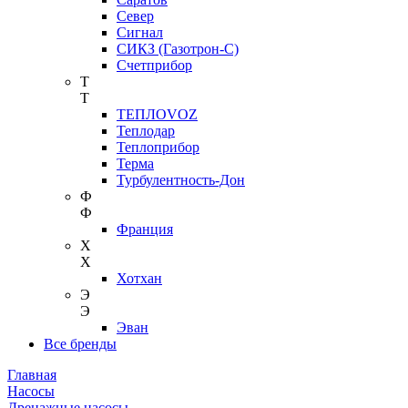
Север
Сигнал
СИКЗ (Газотрон-С)
Счетприбор
Т
Т
ТЕПЛОVOZ
Теплодар
Теплоприбор
Терма
Турбулентность-Дон
Ф
Ф
Франция
Х
Х
Хотхан
Э
Э
Эван
Все бренды
Главная
Насосы
Дренажные насосы