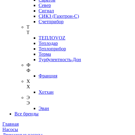
Север
Сигнал
СИКЗ (Газотрон-С)
Счетприбор
Т
Т
ТЕПЛОVOZ
Теплодар
Теплоприбор
Терма
Турбулентность-Дон
Ф
Ф
Франция
Х
Х
Хотхан
Э
Э
Эван
Все бренды
Главная
Насосы
Дренажные насосы