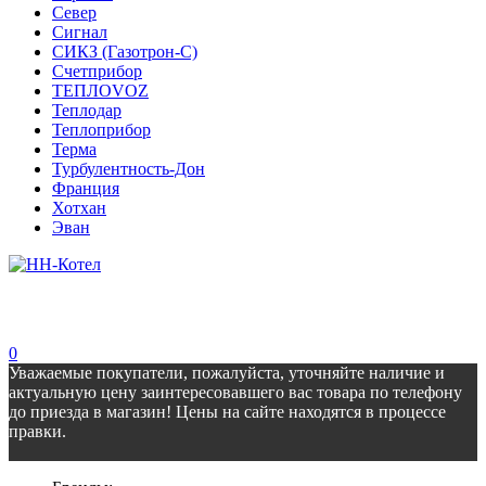
Север
Сигнал
СИКЗ (Газотрон-С)
Счетприбор
ТЕПЛОVOZ
Теплодар
Теплоприбор
Терма
Турбулентность-Дон
Франция
Хотхан
Эван
0
Уважаемые покупатели, пожалуйста, уточняйте наличие и
актуальную цену заинтересовавшего вас товара по телефону
до приезда в магазин! Цены на сайте находятся в процессе
правки.