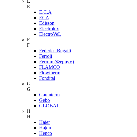
E
E
E.C.A
ECA
Edisson
Electrolux
ElectroVeL
F
F
Federica Bugatti
Ferroli
Ferrum (Феррум)
FLAMCO
Flowtherm
Fondital
G
G
Garanterm
Gebo
GLOBAL
H
H
Haier
Hajdu
Henco