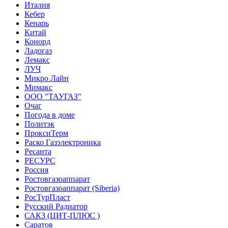
Италия
Кебер
Кенарь
Китай
Конорд
Ладогаз
Лемакс
ЛУЧ
Микро Лайн
Мимакс
ООО "ТАУГАЗ"
Очаг
Погода в доме
Политэк
ПроксиТерм
Раско Газэлектроника
Ресанта
РЕСУРС
Россия
Ростовгазоаппарат
Ростовгазоаппарат (Siberia)
РосТурПласт
Русский Радиатор
САКЗ (ЦИТ-ПЛЮС )
Саратов