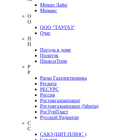
Микро Лайн
Мимакс
О
О
ООО "ТАУГАЗ"
Очаг
П
П
Погода в доме
Политэк
ПроксиТерм
Р
Р
Раско Газэлектроника
Ресанта
РЕСУРС
Россия
Ростовгазоаппарат
Ростовгазоаппарат (Siberia)
РосТурПласт
Русский Радиатор
С
С
САКЗ (ЦИТ-ПЛЮС )
Саратов