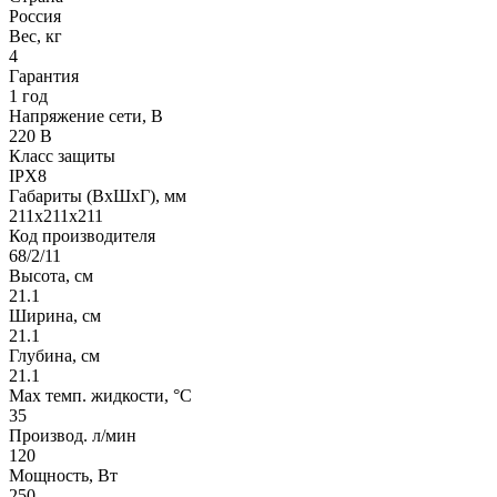
Россия
Вес, кг
4
Гарантия
1 год
Напряжение сети, В
220 В
Класс защиты
IPX8
Габариты (ВхШхГ), мм
211x211x211
Код производителя
68/2/11
Высота, см
21.1
Ширина, см
21.1
Глубина, см
21.1
Max темп. жидкости, °С
35
Производ. л/мин
120
Мощность, Вт
250