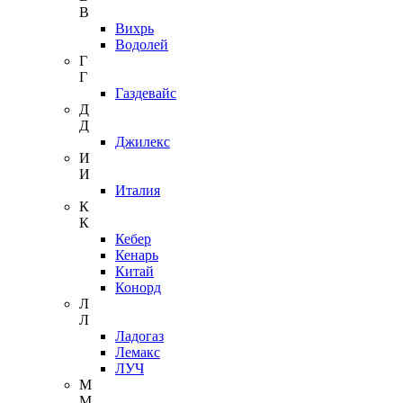
В
Вихрь
Водолей
Г
Г
Газдевайс
Д
Д
Джилекс
И
И
Италия
К
К
Кебер
Кенарь
Китай
Конорд
Л
Л
Ладогаз
Лемакс
ЛУЧ
М
М