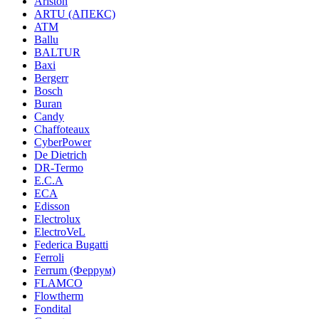
Ariston
ARTU (АПЕКС)
ATM
Ballu
BALTUR
Baxi
Bergerr
Bosch
Buran
Candy
Chaffoteaux
CyberPower
De Dietrich
DR-Termo
E.C.A
ECA
Edisson
Electrolux
ElectroVeL
Federica Bugatti
Ferroli
Ferrum (Феррум)
FLAMCO
Flowtherm
Fondital