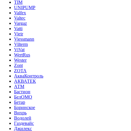
TIM
UNIPUMP
Valfex
Valtec
Vargaz
Vatti
Vieir
Viessmann
Vilterm
ViVat
WertRus
Wester
Zont
ZOTA
АкваКонтроль
АКВАТЕК
АТМ
Бастион
БелОМО
Бетар
Боринское
Вихрь
Водолей
Газдевайс
Джилекс