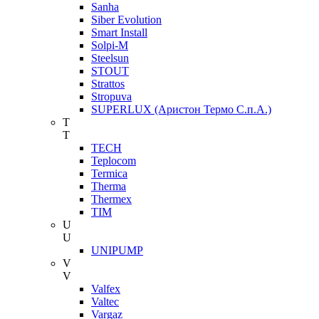
Sanha
Siber Evolution
Smart Install
Solpi-M
Steelsun
STOUT
Strattos
Stropuva
SUPERLUX (Аристон Термо С.п.А.)
T
T
TECH
Teplocom
Termica
Therma
Thermex
TIM
U
U
UNIPUMP
V
V
Valfex
Valtec
Vargaz