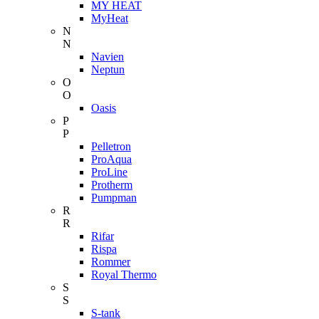
MY HEAT
MyHeat
N
N
Navien
Neptun
O
O
Oasis
P
P
Pelletron
ProAqua
ProLine
Protherm
Pumpman
R
R
Rifar
Rispa
Rommer
Royal Thermo
S
S
S-tank