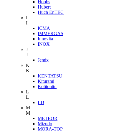
Hoobs
Hubert
Huch EnTEC
I
I
ICMA
IMMERGAS
Innovita
INOX
J
J
Jemix
K
K
KENTATSU
Kiturami
Kotitonttu
L
L
LD
M
M
METEOR
Mizudo
MORA-TOP