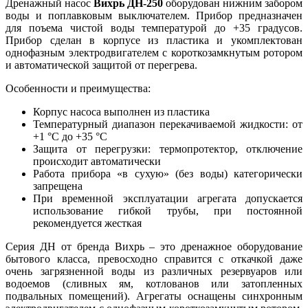
Дренажный насос
Вихрь ДН-250
оборудован нижним забором
воды и поплавковым выключателем. Прибор предназначен
для поъема чистой воды температурой до +35 градусов.
Прибор сделан в корпусе из пластика и укомплектован
однофазным электродвигателем
с короткозамкнутым ротором
и
автоматической защитой от перегрева.
Особенности и преимущества:
Корпус насоса выполнен из пластика
Температурный диапазон перекачиваемой жидкости: от
+1 °С до +35 °С
Защита от перегрузки: термопротектор, отключение
происходит автоматически
Работа прибора «в сухую» (без воды) категорически
запрещена
При временной эксплуатации агрегата допускается
использование гибкой трубы, при постоянной
рекомендуется жесткая
Серия ДН от бренда Вихрь – это дренажное оборудование
бытового класса, превосходно справится с откачкой даже
очень загрязненной воды из различных резервуаров или
водоемов (сливных ям, котлованов или затопленных
подвальных помещений). Агрегаты оснащены синхронным