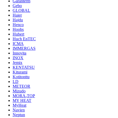
Garanterm
Gebo
GLOBAL
Haier
Hajdu
Henco
Hoobs
Hubert
Huch EnTEC
ICMA
IMMERGAS
Innovita
INOX
Jemix
KENTATSU
Kiturami
Kotitonttu
LD
METEOR
Mizudo
MORA-TOP
MY HEAT
MyHeat
Navien
Neptun