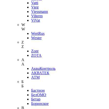
Vatti
Vieir
Viessmann
Vilterm
ViVat
W
W
WertRus
Wester
Z
Z
Zont
ZOTA
А
А
АкваКонтроль
АКВАТЕК
АТМ
Б
Б
Бастион
БелОМО
Бетар
Боринское
В