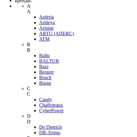
Бренды:
A
A
Arderia
Arideya
Ariston
ARTU (АПЕКС)
ATM
B
B
Ballu
BALTUR
Baxi
Bergerr
Bosch
Buran
C
C
Candy
Chaffoteaux
CyberPower
D
D
De Dietrich
DR-Termo