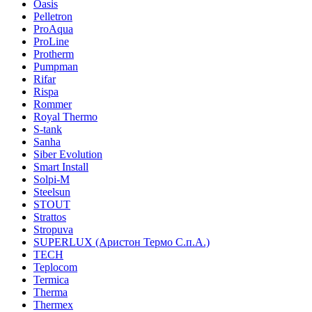
Oasis
Pelletron
ProAqua
ProLine
Protherm
Pumpman
Rifar
Rispa
Rommer
Royal Thermo
S-tank
Sanha
Siber Evolution
Smart Install
Solpi-M
Steelsun
STOUT
Strattos
Stropuva
SUPERLUX (Аристон Термо С.п.А.)
TECH
Teplocom
Termica
Therma
Thermex