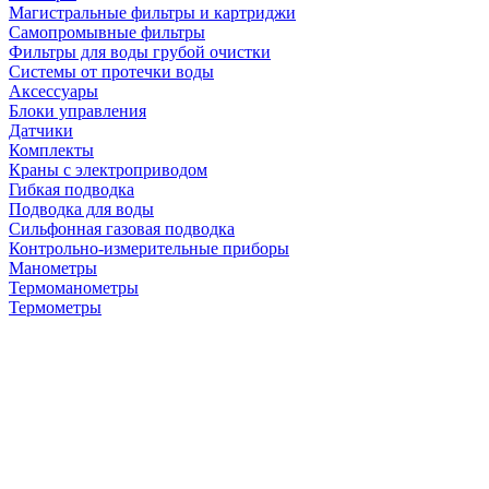
Магистральные фильтры и картриджи
Самопромывные фильтры
Фильтры для воды грубой очистки
Системы от протечки воды
Аксессуары
Блоки управления
Датчики
Комплекты
Краны с электроприводом
Гибкая подводка
Подводка для воды
Сильфонная газовая подводка
Контрольно-измерительные приборы
Манометры
Термоманометры
Термометры