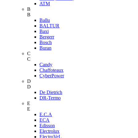
ATM
B
B
Ballu
BALTUR
Baxi
Bergerr
Bosch
Buran
C
C
Candy
Chaffoteaux
CyberPower
D
D
De Dietrich
DR-Termo
E
E
E.C.A
ECA
Edisson
Electrolux
ElectroVeL