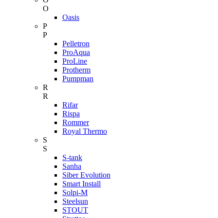
O
Oasis
P
P
Pelletron
ProAqua
ProLine
Protherm
Pumpman
R
R
Rifar
Rispa
Rommer
Royal Thermo
S
S
S-tank
Sanha
Siber Evolution
Smart Install
Solpi-M
Steelsun
STOUT