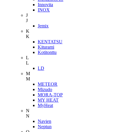
Innovita
INOX
J
J
Jemix
K
K
KENTATSU
Kiturami
Kotitonttu
L
L
LD
M
M
METEOR
Mizudo
MORA-TOP
MY HEAT
MyHeat
N
N
Navien
Neptun
O