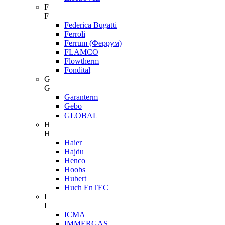
F
F
Federica Bugatti
Ferroli
Ferrum (Феррум)
FLAMCO
Flowtherm
Fondital
G
G
Garanterm
Gebo
GLOBAL
H
H
Haier
Hajdu
Henco
Hoobs
Hubert
Huch EnTEC
I
I
ICMA
IMMERGAS