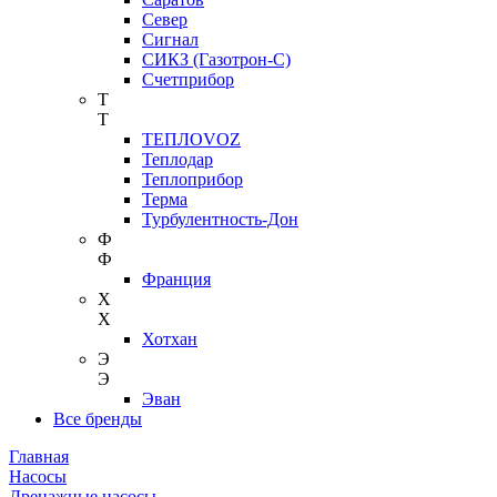
Север
Сигнал
СИКЗ (Газотрон-С)
Счетприбор
Т
Т
ТЕПЛОVOZ
Теплодар
Теплоприбор
Терма
Турбулентность-Дон
Ф
Ф
Франция
Х
Х
Хотхан
Э
Э
Эван
Все бренды
Главная
Насосы
Дренажные насосы