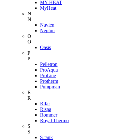
MY HEAT
MyHeat
N
N
Navien
Neptun
O
O
Oasis
P
P
Pelletron
ProAqua
ProLine
Protherm
Pumpman
R
R
Rifar
Rispa
Rommer
Royal Thermo
S
S
S-tank