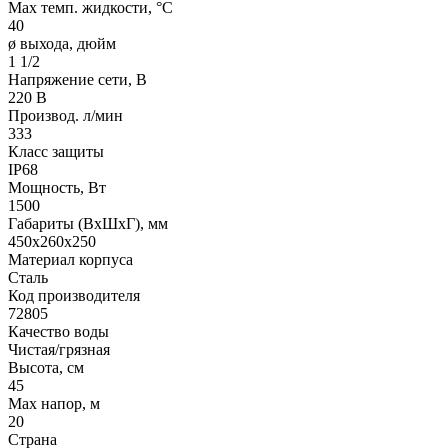
Max темп. жидкости, °С
40
ø выхода, дюйм
1 1/2
Напряжение сети, В
220 В
Производ. л/мин
333
Класс защиты
IP68
Мощность, Вт
1500
Габариты (ВхШхГ), мм
450x260x250
Материал корпуса
Сталь
Код производителя
72805
Качество воды
Чистая/грязная
Высота, см
45
Max напор, м
20
Страна