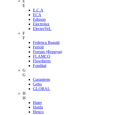
E
E
E.C.A
ECA
Edisson
Electrolux
ElectroVeL
F
F
Federica Bugatti
Ferroli
Ferrum (Феррум)
FLAMCO
Flowtherm
Fondital
G
G
Garanterm
Gebo
GLOBAL
H
H
Haier
Hajdu
Henco