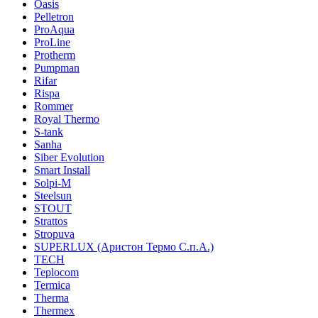
Oasis
Pelletron
ProAqua
ProLine
Protherm
Pumpman
Rifar
Rispa
Rommer
Royal Thermo
S-tank
Sanha
Siber Evolution
Smart Install
Solpi-M
Steelsun
STOUT
Strattos
Stropuva
SUPERLUX (Аристон Термо С.п.А.)
TECH
Teplocom
Termica
Therma
Thermex