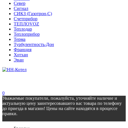
Север
Сигнал
СИКЗ (Газотрон-С)
Счетприбор
ТЕПЛОVOZ
Теплодар
Теплоприбор
Терма
Турбулентность-Дон
Франция
Хотхан
Эван
0
Уважаемые покупатели, пожалуйста, уточняйте наличие и
актуальную цену заинтересовавшего вас товара по телефону
до приезда в магазин! Цены на сайте находятся в процессе
правки.