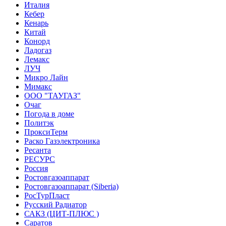
Италия
Кебер
Кенарь
Китай
Конорд
Ладогаз
Лемакс
ЛУЧ
Микро Лайн
Мимакс
ООО "ТАУГАЗ"
Очаг
Погода в доме
Политэк
ПроксиТерм
Раско Газэлектроника
Ресанта
РЕСУРС
Россия
Ростовгазоаппарат
Ростовгазоаппарат (Siberia)
РосТурПласт
Русский Радиатор
САКЗ (ЦИТ-ПЛЮС )
Саратов