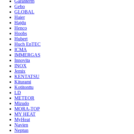
Garanterm
Gebo
GLOBAL
Haier
Hajdu
Henco
Hoobs
Hubert
Huch EnTEC
ICMA
IMMERGAS
Innovita
INOX
Jemix
KENTATSU
Kiturami
Kotitonttu
LD
METEOR
Mizudo
MORA-TOP
MY HEAT
MyHeat
Navien
Neptun