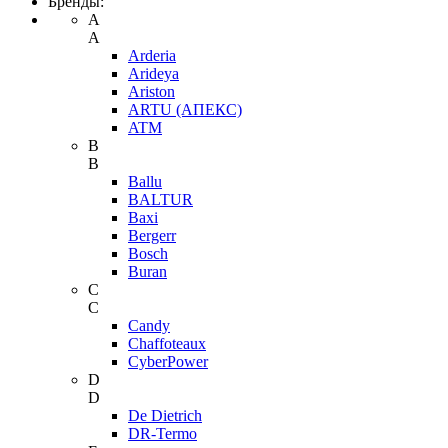
Бренды:
A
A
Arderia
Arideya
Ariston
ARTU (АПЕКС)
ATM
B
B
Ballu
BALTUR
Baxi
Bergerr
Bosch
Buran
C
C
Candy
Chaffoteaux
CyberPower
D
D
De Dietrich
DR-Termo