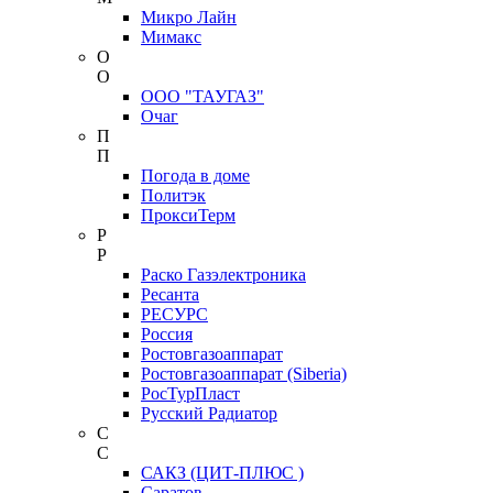
Микро Лайн
Мимакс
О
О
ООО "ТАУГАЗ"
Очаг
П
П
Погода в доме
Политэк
ПроксиТерм
Р
Р
Раско Газэлектроника
Ресанта
РЕСУРС
Россия
Ростовгазоаппарат
Ростовгазоаппарат (Siberia)
РосТурПласт
Русский Радиатор
С
С
САКЗ (ЦИТ-ПЛЮС )
Саратов