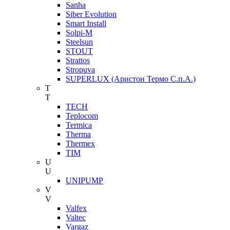
Sanha
Siber Evolution
Smart Install
Solpi-M
Steelsun
STOUT
Strattos
Stropuva
SUPERLUX (Аристон Термо С.п.А.)
T
T
TECH
Teplocom
Termica
Therma
Thermex
TIM
U
U
UNIPUMP
V
V
Valfex
Valtec
Vargaz