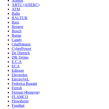
Ariston
ARTU (АПЕКС)
ATM
Ballu
BALTUR
Baxi
Bergerr
Bosch
Buran
Candy
Chaffoteaux
CyberPower
De Dietrich
DR-Termo
E.C.A
ECA
Edisson
Electrolux
ElectroVeL
Federica Bugatti
Ferroli
Ferrum (Феррум)
FLAMCO
Flowtherm
Fondital