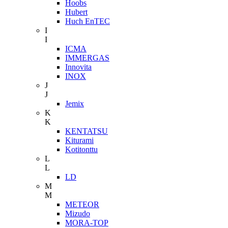
Hoobs
Hubert
Huch EnTEC
I
I
ICMA
IMMERGAS
Innovita
INOX
J
J
Jemix
K
K
KENTATSU
Kiturami
Kotitonttu
L
L
LD
M
M
METEOR
Mizudo
MORA-TOP