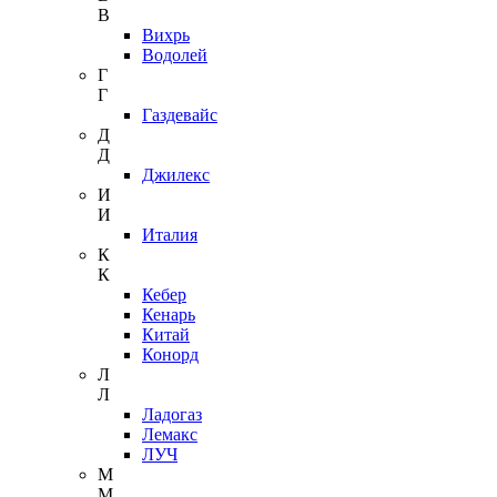
В
Вихрь
Водолей
Г
Г
Газдевайс
Д
Д
Джилекс
И
И
Италия
К
К
Кебер
Кенарь
Китай
Конорд
Л
Л
Ладогаз
Лемакс
ЛУЧ
М
М