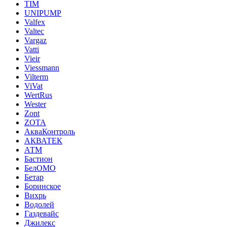
TIM
UNIPUMP
Valfex
Valtec
Vargaz
Vatti
Vieir
Viessmann
Vilterm
ViVat
WertRus
Wester
Zont
ZOTA
АкваКонтроль
АКВАТЕК
АТМ
Бастион
БелОМО
Бетар
Боринское
Вихрь
Водолей
Газдевайс
Джилекс