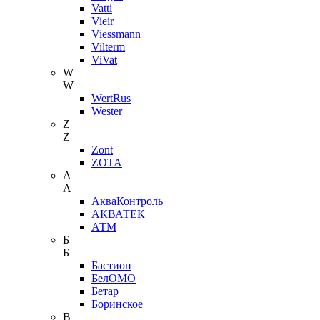
Vatti
Vieir
Viessmann
Vilterm
ViVat
W
W
WertRus
Wester
Z
Z
Zont
ZOTA
А
А
АкваКонтроль
АКВАТЕК
АТМ
Б
Б
Бастион
БелОМО
Бетар
Боринское
В