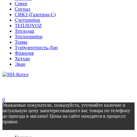
Север
Сигнал
СИКЗ (Газотрон-С)
Счетприбор
ТЕПЛОVOZ
Теплодар
Теплоприбор
Терма
Турбулентность-Дон
Франция
Хотхан
Эван
0
Уважаемые покупатели, пожалуйста, уточняйте наличие и
актуальную цену заинтересовавшего вас товара по телефону
до приезда в магазин! Цены на сайте находятся в процессе
правки.