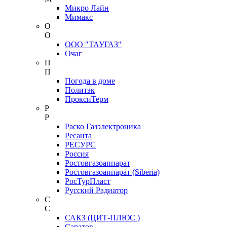
Микро Лайн
Мимакс
О
О
ООО "ТАУГАЗ"
Очаг
П
П
Погода в доме
Политэк
ПроксиТерм
Р
Р
Раско Газэлектроника
Ресанта
РЕСУРС
Россия
Ростовгазоаппарат
Ростовгазоаппарат (Siberia)
РосТурПласт
Русский Радиатор
С
С
САКЗ (ЦИТ-ПЛЮС )
Саратов