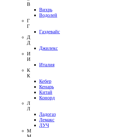
В
Вихрь
Водолей
Г
Г
Газдевайс
Д
Д
Джилекс
И
И
Италия
К
К
Кебер
Кенарь
Китай
Конорд
Л
Л
Ладогаз
Лемакс
ЛУЧ
М
М