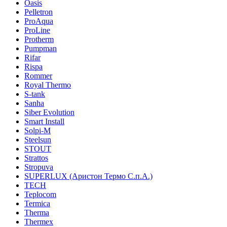
Oasis
Pelletron
ProAqua
ProLine
Protherm
Pumpman
Rifar
Rispa
Rommer
Royal Thermo
S-tank
Sanha
Siber Evolution
Smart Install
Solpi-M
Steelsun
STOUT
Strattos
Stropuva
SUPERLUX (Аристон Термо С.п.А.)
TECH
Teplocom
Termica
Therma
Thermex