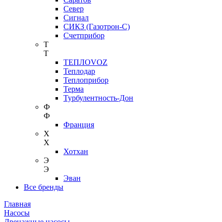
Север
Сигнал
СИКЗ (Газотрон-С)
Счетприбор
Т
Т
ТЕПЛОVOZ
Теплодар
Теплоприбор
Терма
Турбулентность-Дон
Ф
Ф
Франция
Х
Х
Хотхан
Э
Э
Эван
Все бренды
Главная
Насосы
Дренажные насосы