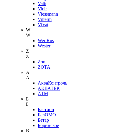
Vatti
Vieir
Viessmann
Vilterm
ViVat
W
W
WertRus
Wester
Z
Z
Zont
ZOTA
А
А
АкваКонтроль
АКВАТЕК
АТМ
Б
Б
Бастион
БелОМО
Бетар
Боринское
В