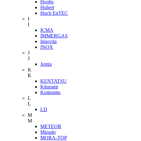
Hoobs
Hubert
Huch EnTEC
I
I
ICMA
IMMERGAS
Innovita
INOX
J
J
Jemix
K
K
KENTATSU
Kiturami
Kotitonttu
L
L
LD
M
M
METEOR
Mizudo
MORA-TOP