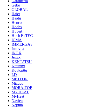
Garanterm
Gebo
GLOBAL
Haier
Hajdu
Henco
Hoobs
Hubert
Huch EnTEC
ICMA
IMMERGAS
Innovita
INOX
Jemix
KENTATSU
Kiturami
Kotitonttu
LD
METEOR
Mizudo
MORA-TOP
MY HEAT
MyHeat
Navien
Neptun