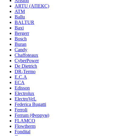
Ariston
ARTU (АПЕКС)
ATM
Ballu
BALTUR
Baxi
Bergerr
Bosch
Buran
Candy
Chaffoteaux
CyberPower
De Dietrich
DR-Termo
E.C.A
ECA
Edisson
Electrolux
ElectroVeL
Federica Bugatti
Ferroli
Ferrum (Феррум)
FLAMCO
Flowtherm
Fondital