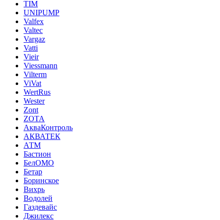
TIM
UNIPUMP
Valfex
Valtec
Vargaz
Vatti
Vieir
Viessmann
Vilterm
ViVat
WertRus
Wester
Zont
ZOTA
АкваКонтроль
АКВАТЕК
АТМ
Бастион
БелОМО
Бетар
Боринское
Вихрь
Водолей
Газдевайс
Джилекс