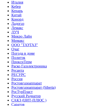
Италия
Кебер
Кенарь
Китай
Конорд
Ладогаз
Лемакс
ЛУЧ
Микро Лайн
Мимакс
ООО "ТАУГАЗ"
Очаг
Погода в доме
Политэк
ПроксиТерм
Раско Газэлектроника
Ресанта
РЕСУРС
Россия
Ростовгазоаппарат
Ростовгазоаппарат (Siberia)
РосТурПласт
Русский Радиатор
САКЗ (ЦИТ-ПЛЮС )
Саратов