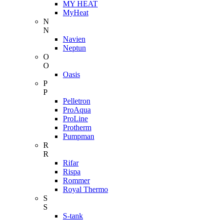
MY HEAT
MyHeat
N
N
Navien
Neptun
O
O
Oasis
P
P
Pelletron
ProAqua
ProLine
Protherm
Pumpman
R
R
Rifar
Rispa
Rommer
Royal Thermo
S
S
S-tank