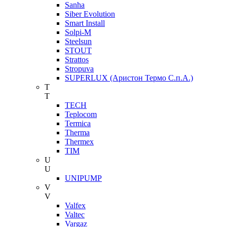
Sanha
Siber Evolution
Smart Install
Solpi-M
Steelsun
STOUT
Strattos
Stropuva
SUPERLUX (Аристон Термо С.п.А.)
T
T
TECH
Teplocom
Termica
Therma
Thermex
TIM
U
U
UNIPUMP
V
V
Valfex
Valtec
Vargaz