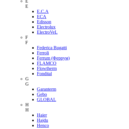
E
E
E.C.A
ECA
Edisson
Electrolux
ElectroVeL
F
F
Federica Bugatti
Ferroli
Ferrum (Феррум)
FLAMCO
Flowtherm
Fondital
G
G
Garanterm
Gebo
GLOBAL
H
H
Haier
Hajdu
Henco