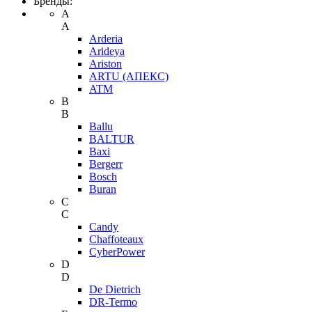
Бренды:
A
A
Arderia
Arideya
Ariston
ARTU (АПЕКС)
ATM
B
B
Ballu
BALTUR
Baxi
Bergerr
Bosch
Buran
C
C
Candy
Chaffoteaux
CyberPower
D
D
De Dietrich
DR-Termo