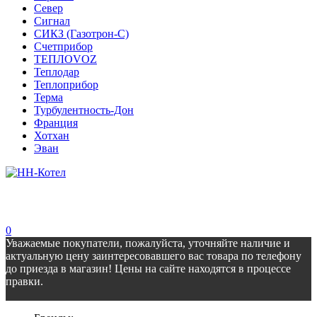
Север
Сигнал
СИКЗ (Газотрон-С)
Счетприбор
ТЕПЛОVOZ
Теплодар
Теплоприбор
Терма
Турбулентность-Дон
Франция
Хотхан
Эван
0
Уважаемые покупатели, пожалуйста, уточняйте наличие и
актуальную цену заинтересовавшего вас товара по телефону
до приезда в магазин! Цены на сайте находятся в процессе
правки.