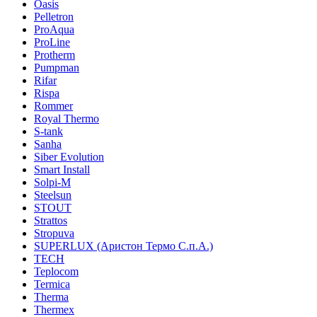
Oasis
Pelletron
ProAqua
ProLine
Protherm
Pumpman
Rifar
Rispa
Rommer
Royal Thermo
S-tank
Sanha
Siber Evolution
Smart Install
Solpi-M
Steelsun
STOUT
Strattos
Stropuva
SUPERLUX (Аристон Термо С.п.А.)
TECH
Teplocom
Termica
Therma
Thermex