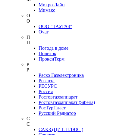
Микро Лайн
Мимакс
О
О
ООО "ТАУГАЗ"
Очаг
П
П
Погода в доме
Политэк
ПроксиТерм
Р
Р
Раско Газэлектроника
Ресанта
РЕСУРС
Россия
Ростовгазоаппарат
Ростовгазоаппарат (Siberia)
РосТурПласт
Русский Радиатор
С
С
САКЗ (ЦИТ-ПЛЮС )
Саратов