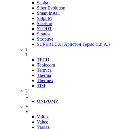
Sanha
Siber Evolution
Smart Install
Solpi-M
Steelsun
STOUT
Strattos
Stropuva
SUPERLUX (Аристон Термо С.п.А.)
T
T
TECH
Teplocom
Termica
Therma
Thermex
TIM
U
U
UNIPUMP
V
V
Valfex
Valtec
Vargaz