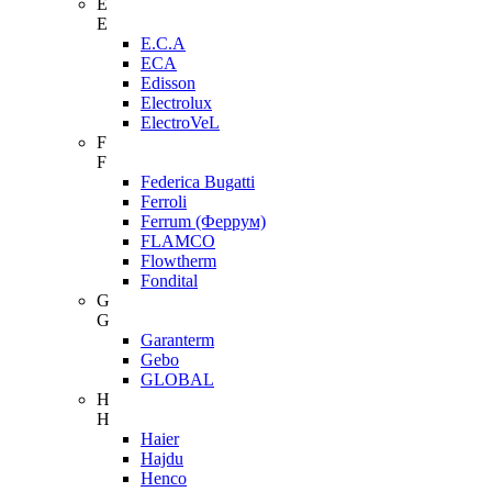
E
E
E.C.A
ECA
Edisson
Electrolux
ElectroVeL
F
F
Federica Bugatti
Ferroli
Ferrum (Феррум)
FLAMCO
Flowtherm
Fondital
G
G
Garanterm
Gebo
GLOBAL
H
H
Haier
Hajdu
Henco