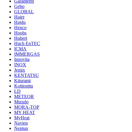
Garanterm
Gebo
GLOBAL
Haier
Hajdu
Henco
Hoobs
Hubert
Huch EnTEC
ICMA
IMMERGAS
Innovita
INOX
Jemix
KENTATSU
Kiturami
Kotitonttu
LD
METEOR
Mizudo
MORA-TOP
MY HEAT
MyHeat
Navien
Neptun