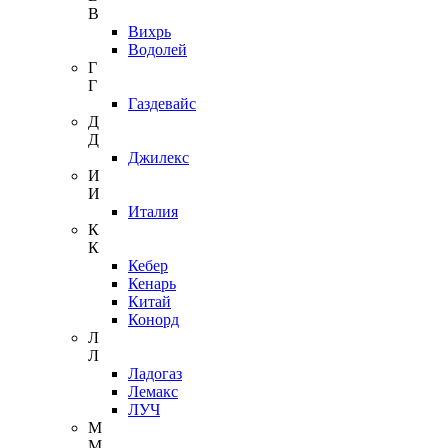
В
Вихрь
Водолей
Г
Г
Газдевайс
Д
Д
Джилекс
И
И
Италия
К
К
Кебер
Кенарь
Китай
Конорд
Л
Л
Ладогаз
Лемакс
ЛУЧ
М
М