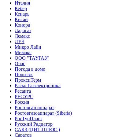
Италия
Кебер
Кенарь
Китай
Конорд
Ладогаз
Лемакс
ЛУЧ
Микро Лайн
Мимакс
ООО "ТАУГАЗ"
Очаг
Погода в доме
Политэк
ПроксиТерм
Раско Газэлектроника
Ресанта
РЕСУРС
Россия
Ростовгазоаппарат
Ростовгазоаппарат (Siberia)
РосТурПласт
Русский Радиатор
САКЗ (ЦИТ-ПЛЮС )
Саратов