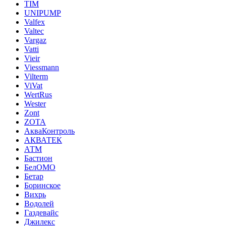
TIM
UNIPUMP
Valfex
Valtec
Vargaz
Vatti
Vieir
Viessmann
Vilterm
ViVat
WertRus
Wester
Zont
ZOTA
АкваКонтроль
АКВАТЕК
АТМ
Бастион
БелОМО
Бетар
Боринское
Вихрь
Водолей
Газдевайс
Джилекс