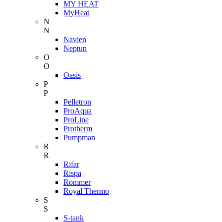
MY HEAT
MyHeat
N
N
Navien
Neptun
O
O
Oasis
P
P
Pelletron
ProAqua
ProLine
Protherm
Pumpman
R
R
Rifar
Rispa
Rommer
Royal Thermo
S
S
S-tank