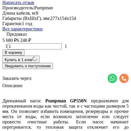
Написать отзыв
Производитель:
Pumpman
Длина кабеля, м:
8
Габариты (ВхШхГ), мм:
277х154х154
Гарантия:
1 год
Все характеристики
Предзаказ
5 680
6 248
₽
₽
1
1
В корзину
Купить в 1 клик
Уведомить о поступлении
Заказать через:
Описание
Дренажный насос
Pumpman GP550N
предназначен для
перекачивания воды как чистой, так и с частицами размером 5
мм. Он позволяет избавить помещения, резервуары и прочие
места от воды, если возникло затопление или следует
провести очистные работы. Если насос начинает
перегревается, то тепловая защита отключает его до