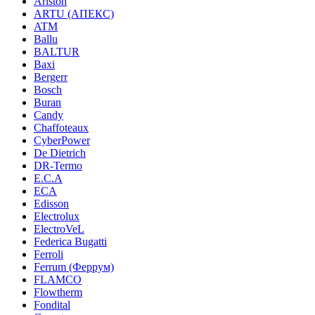
Ariston
ARTU (АПЕКС)
ATM
Ballu
BALTUR
Baxi
Bergerr
Bosch
Buran
Candy
Chaffoteaux
CyberPower
De Dietrich
DR-Termo
E.C.A
ECA
Edisson
Electrolux
ElectroVeL
Federica Bugatti
Ferroli
Ferrum (Феррум)
FLAMCO
Flowtherm
Fondital