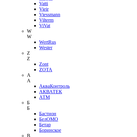
Vatti
Vieir
Viessmann
Vilterm
ViVat
W
W
WertRus
Wester
Z
Z
Zont
ZOTA
А
А
АкваКонтроль
АКВАТЕК
АТМ
Б
Б
Бастион
БелОМО
Бетар
Боринское
В