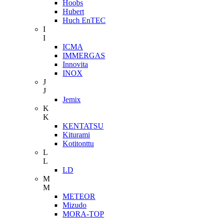
Hoobs
Hubert
Huch EnTEC
I
I
ICMA
IMMERGAS
Innovita
INOX
J
J
Jemix
K
K
KENTATSU
Kiturami
Kotitonttu
L
L
LD
M
M
METEOR
Mizudo
MORA-TOP