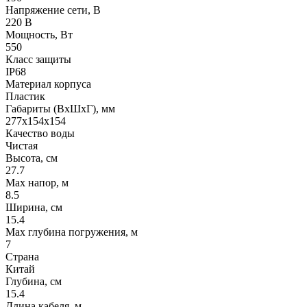
Напряжение сети, В
220 В
Мощность, Вт
550
Класс защиты
IP68
Материал корпуса
Пластик
Габариты (ВхШхГ), мм
277х154х154
Качество воды
Чистая
Высота, см
27.7
Max напор, м
8.5
Ширина, см
15.4
Max глубина погружения, м
7
Страна
Китай
Глубина, см
15.4
Длина кабеля, м