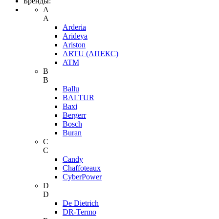
Бренды:
A
A
Arderia
Arideya
Ariston
ARTU (АПЕКС)
ATM
B
B
Ballu
BALTUR
Baxi
Bergerr
Bosch
Buran
C
C
Candy
Chaffoteaux
CyberPower
D
D
De Dietrich
DR-Termo