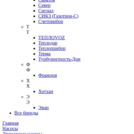
Север
Сигнал
СИКЗ (Газотрон-С)
Счетприбор
Т
Т
ТЕПЛОVOZ
Теплодар
Теплоприбор
Терма
Турбулентность-Дон
Ф
Ф
Франция
Х
Х
Хотхан
Э
Э
Эван
Все бренды
Главная
Насосы
Дренажные насосы