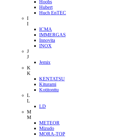
Hoobs
Hubert
Huch EnTEC
I
I
ICMA
IMMERGAS
Innovita
INOX
J
J
Jemix
K
K
KENTATSU
Kiturami
Kotitonttu
L
L
LD
M
M
METEOR
Mizudo
MORA-TOP