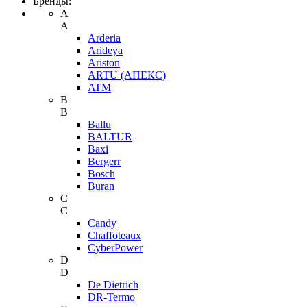
Бренды:
A
A
Arderia
Arideya
Ariston
ARTU (АПЕКС)
ATM
B
B
Ballu
BALTUR
Baxi
Bergerr
Bosch
Buran
C
C
Candy
Chaffoteaux
CyberPower
D
D
De Dietrich
DR-Termo