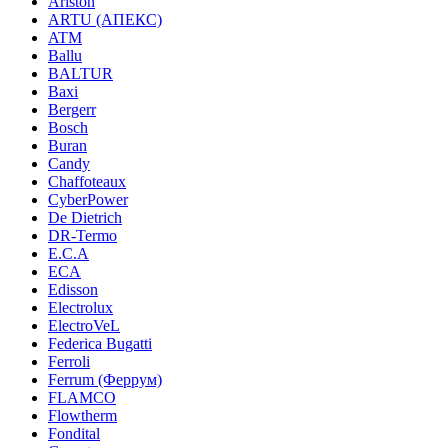
Ariston
ARTU (АПЕКС)
ATM
Ballu
BALTUR
Baxi
Bergerr
Bosch
Buran
Candy
Chaffoteaux
CyberPower
De Dietrich
DR-Termo
E.C.A
ECA
Edisson
Electrolux
ElectroVeL
Federica Bugatti
Ferroli
Ferrum (Феррум)
FLAMCO
Flowtherm
Fondital