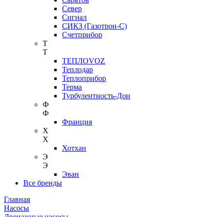
Север
Сигнал
СИКЗ (Газотрон-С)
Счетприбор
Т
Т
ТЕПЛОVOZ
Теплодар
Теплоприбор
Терма
Турбулентность-Дон
Ф
Ф
Франция
Х
Х
Хотхан
Э
Э
Эван
Все бренды
Главная
Насосы
Дренажные насосы