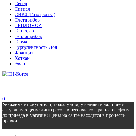
Север
Сигнал
СИКЗ (Газотрон-С)
Счетприбор
ТЕПЛОVOZ
Теплодар
Теплоприбор
Терма
Турбулентность-Дон
Франция
Хотхан
Эван
0
Уважаемые покупатели, пожалуйста, уточняйте наличие и
актуальную цену заинтересовавшего вас товара по телефону
до приезда в магазин! Цены на сайте находятся в процессе
правки.