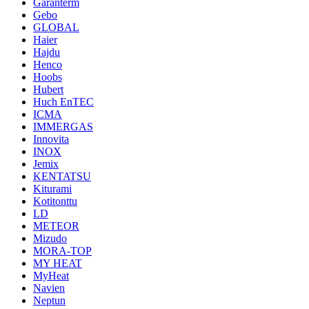
Garanterm
Gebo
GLOBAL
Haier
Hajdu
Henco
Hoobs
Hubert
Huch EnTEC
ICMA
IMMERGAS
Innovita
INOX
Jemix
KENTATSU
Kiturami
Kotitonttu
LD
METEOR
Mizudo
MORA-TOP
MY HEAT
MyHeat
Navien
Neptun