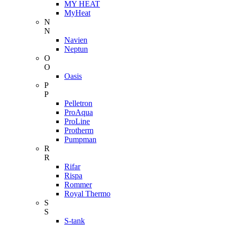
MY HEAT
MyHeat
N
N
Navien
Neptun
O
O
Oasis
P
P
Pelletron
ProAqua
ProLine
Protherm
Pumpman
R
R
Rifar
Rispa
Rommer
Royal Thermo
S
S
S-tank