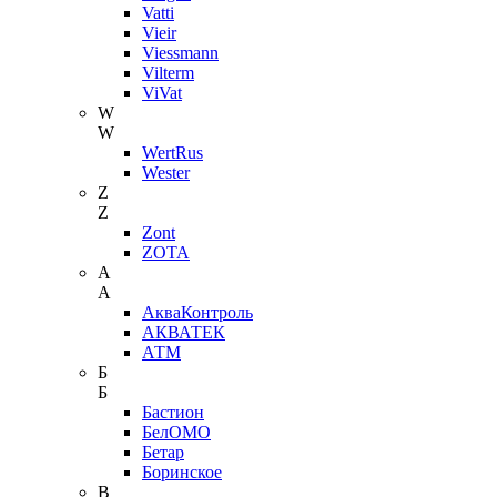
Vatti
Vieir
Viessmann
Vilterm
ViVat
W
W
WertRus
Wester
Z
Z
Zont
ZOTA
А
А
АкваКонтроль
АКВАТЕК
АТМ
Б
Б
Бастион
БелОМО
Бетар
Боринское
В