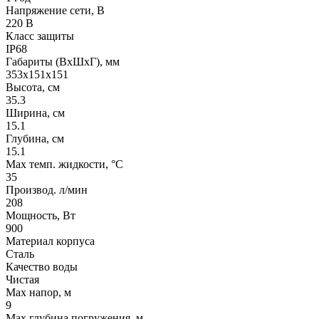
Напряжение сети, В
220 В
Класс защиты
IP68
Габариты (ВхШхГ), мм
353x151x151
Высота, см
35.3
Ширина, см
15.1
Глубина, см
15.1
Max темп. жидкости, °С
35
Производ. л/мин
208
Мощность, Вт
900
Материал корпуса
Сталь
Качество воды
Чистая
Max напор, м
9
Max глубина погружения, м