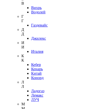
В
Вихрь
Водолей
Г
Г
Газдевайс
Д
Д
Джилекс
И
И
Италия
К
К
Кебер
Кенарь
Китай
Конорд
Л
Л
Ладогаз
Лемакс
ЛУЧ
М
М