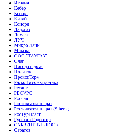
Италия
Кебер
Кенарь
Китай
Конорд
Ладогаз
Лемакс
ЛУЧ
Микро Лайн
Мимакс
ООО "ТАУГАЗ"
Очаг
Погода в доме
Политэк
ПроксиТерм
Раско Газэлектроника
Ресанта
РЕСУРС
Россия
Ростовгазоаппарат
Ростовгазоаппарат (Siberia)
РосТурПласт
Русский Радиатор
САКЗ (ЦИТ-ПЛЮС )
Саратов