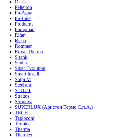
Oasis
Pelletron
ProAqua
ProLine
Protherm
Pumpman
Rifar
Rispa
Rommer
Royal Thermo
S-tank
Sanha
Siber Evolution
Smart Install
Solpi-M
Steelsun
STOUT
Strattos
Stropuva
SUPERLUX (Аристон Термо С.п.А.)
TECH
Teplocom
Termica
Therma
Thermex