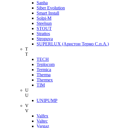
Sanha
Siber Evolution
Smart Install
Solpi-M
Steelsun
STOUT
Strattos
Stropuva
SUPERLUX (Аристон Термо С.п.А.)
T
T
TECH
Teplocom
Termica
Therma
Thermex
TIM
U
U
UNIPUMP
V
V
Valfex
Valtec
Vargaz