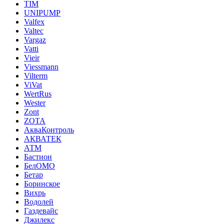
TIM
UNIPUMP
Valfex
Valtec
Vargaz
Vatti
Vieir
Viessmann
Vilterm
ViVat
WertRus
Wester
Zont
ZOTA
АкваКонтроль
АКВАТЕК
АТМ
Бастион
БелОМО
Бетар
Боринское
Вихрь
Водолей
Газдевайс
Джилекс