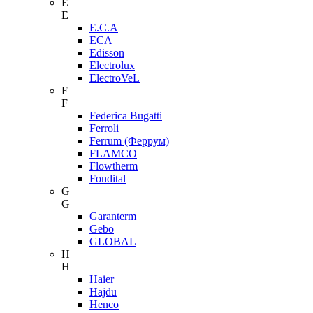
E
E
E.C.A
ECA
Edisson
Electrolux
ElectroVeL
F
F
Federica Bugatti
Ferroli
Ferrum (Феррум)
FLAMCO
Flowtherm
Fondital
G
G
Garanterm
Gebo
GLOBAL
H
H
Haier
Hajdu
Henco