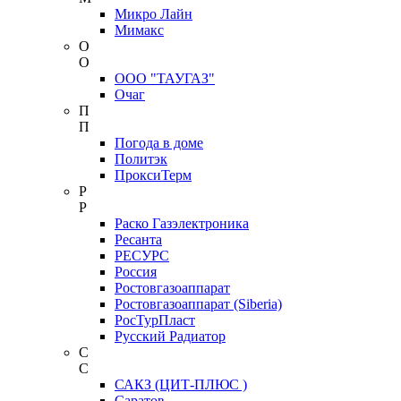
Микро Лайн
Мимакс
О
О
ООО "ТАУГАЗ"
Очаг
П
П
Погода в доме
Политэк
ПроксиТерм
Р
Р
Раско Газэлектроника
Ресанта
РЕСУРС
Россия
Ростовгазоаппарат
Ростовгазоаппарат (Siberia)
РосТурПласт
Русский Радиатор
С
С
САКЗ (ЦИТ-ПЛЮС )
Саратов