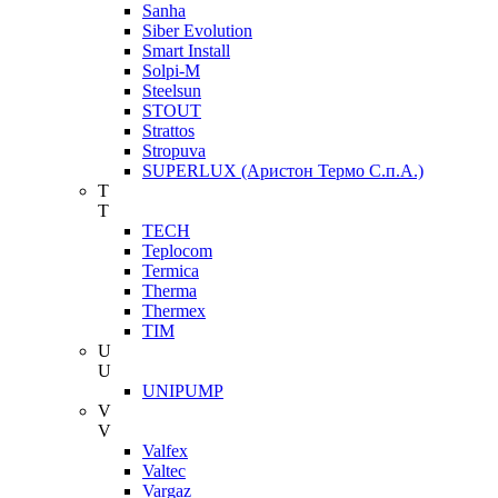
Sanha
Siber Evolution
Smart Install
Solpi-M
Steelsun
STOUT
Strattos
Stropuva
SUPERLUX (Аристон Термо С.п.А.)
T
T
TECH
Teplocom
Termica
Therma
Thermex
TIM
U
U
UNIPUMP
V
V
Valfex
Valtec
Vargaz