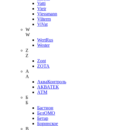
Vatti
Vieir
Viessmann
Vilterm
ViVat
W
W
WertRus
Wester
Z
Z
Zont
ZOTA
А
А
АкваКонтроль
АКВАТЕК
АТМ
Б
Б
Бастион
БелОМО
Бетар
Боринское
В