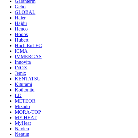
Garanterm
Gebo
GLOBAL
Haier
Hajdu
Henco
Hoobs
Hubert
Huch EnTEC
ICMA
IMMERGAS
Innovita
INOX
Jemix
KENTATSU
Kiturami
Kotitonttu
LD
METEOR
Mizudo
MORA-TOP
MY HEAT
MyHeat
Navien
Neptun