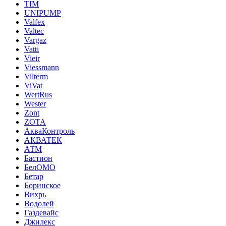
TIM
UNIPUMP
Valfex
Valtec
Vargaz
Vatti
Vieir
Viessmann
Vilterm
ViVat
WertRus
Wester
Zont
ZOTA
АкваКонтроль
АКВАТЕК
АТМ
Бастион
БелОМО
Бетар
Боринское
Вихрь
Водолей
Газдевайс
Джилекс