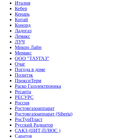
Италия
Кебер
Кенарь
Китай
Конорд
Ладогаз
Лемакс
ЛУЧ
Микро Лайн
Мимакс
ООО "ТАУГАЗ"
Очаг
Погода в доме
Политэк
ПроксиТерм
Раско Газэлектроника
Ресанта
РЕСУРС
Россия
Ростовгазоаппарат
Ростовгазоаппарат (Siberia)
РосТурПласт
Русский Радиатор
САКЗ (ЦИТ-ПЛЮС )
Саратов