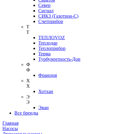
Север
Сигнал
СИКЗ (Газотрон-С)
Счетприбор
Т
Т
ТЕПЛОVOZ
Теплодар
Теплоприбор
Терма
Турбулентность-Дон
Ф
Ф
Франция
Х
Х
Хотхан
Э
Э
Эван
Все бренды
Главная
Насосы
Дренажные насосы