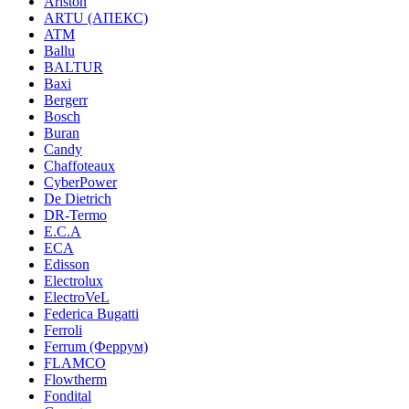
Ariston
ARTU (АПЕКС)
ATM
Ballu
BALTUR
Baxi
Bergerr
Bosch
Buran
Candy
Chaffoteaux
CyberPower
De Dietrich
DR-Termo
E.C.A
ECA
Edisson
Electrolux
ElectroVeL
Federica Bugatti
Ferroli
Ferrum (Феррум)
FLAMCO
Flowtherm
Fondital