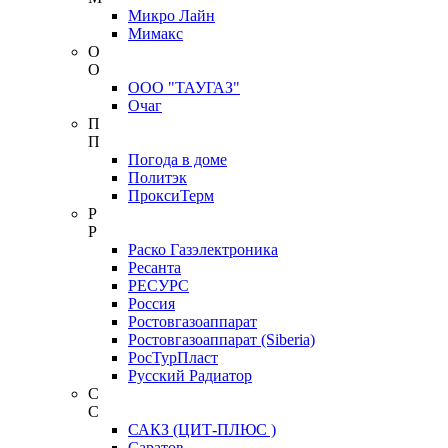
Микро Лайн
Мимакс
О
О
ООО "ТАУГАЗ"
Очаг
П
П
Погода в доме
Политэк
ПроксиТерм
Р
Р
Раско Газэлектроника
Ресанта
РЕСУРС
Россия
Ростовгазоаппарат
Ростовгазоаппарат (Siberia)
РосТурПласт
Русский Радиатор
С
С
САКЗ (ЦИТ-ПЛЮС )
Саратов