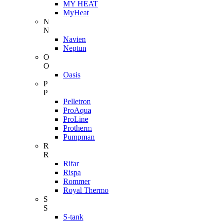
MY HEAT
MyHeat
N
N
Navien
Neptun
O
O
Oasis
P
P
Pelletron
ProAqua
ProLine
Protherm
Pumpman
R
R
Rifar
Rispa
Rommer
Royal Thermo
S
S
S-tank