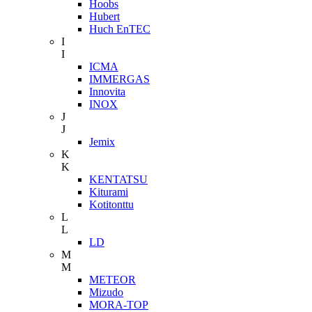
Hoobs
Hubert
Huch EnTEC
I
I
ICMA
IMMERGAS
Innovita
INOX
J
J
Jemix
K
K
KENTATSU
Kiturami
Kotitonttu
L
L
LD
M
M
METEOR
Mizudo
MORA-TOP