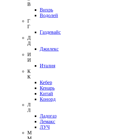
В
Вихрь
Водолей
Г
Г
Газдевайс
Д
Д
Джилекс
И
И
Италия
К
К
Кебер
Кенарь
Китай
Конорд
Л
Л
Ладогаз
Лемакс
ЛУЧ
М
М