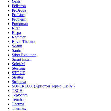
Oasis
Pelletron
ProAqua
ProLine
Protherm
Pumpman
Rifar
Rispa
Rommer
Royal Thermo
S-tank
Sanha
Siber Evolution
Smart Install
Solpi-M
Steelsun
STOUT
Strattos
Stropuva
SUPERLUX (Аристон Термо С.п.А.)
TECH
Teplocom
Termica
Therma
Thermex