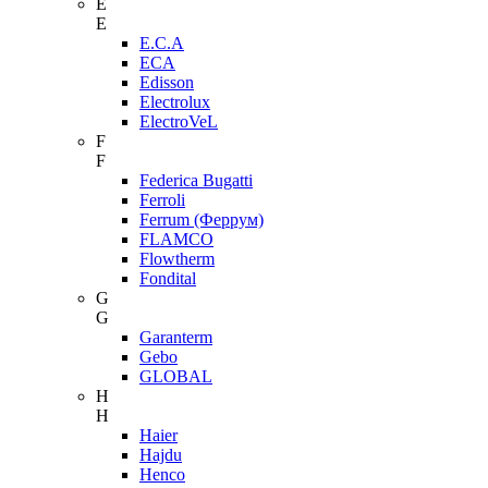
E
E
E.C.A
ECA
Edisson
Electrolux
ElectroVeL
F
F
Federica Bugatti
Ferroli
Ferrum (Феррум)
FLAMCO
Flowtherm
Fondital
G
G
Garanterm
Gebo
GLOBAL
H
H
Haier
Hajdu
Henco