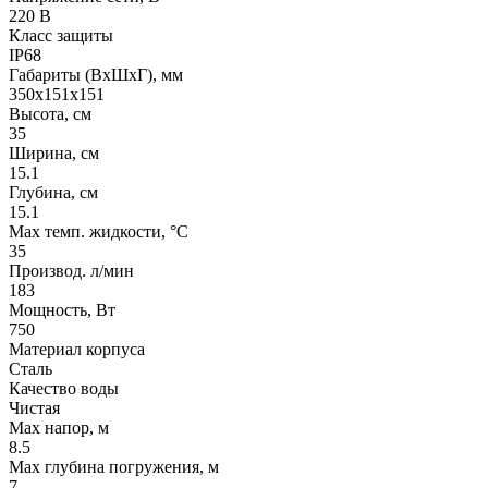
220 В
Класс защиты
IP68
Габариты (ВхШхГ), мм
350x151x151
Высота, см
35
Ширина, см
15.1
Глубина, см
15.1
Max темп. жидкости, °С
35
Производ. л/мин
183
Мощность, Вт
750
Материал корпуса
Сталь
Качество воды
Чистая
Max напор, м
8.5
Max глубина погружения, м
7