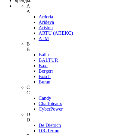
Бренды:
A
A
Arderia
Arideya
Ariston
ARTU (АПЕКС)
ATM
B
B
Ballu
BALTUR
Baxi
Bergerr
Bosch
Buran
C
C
Candy
Chaffoteaux
CyberPower
D
D
De Dietrich
DR-Termo