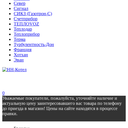
Север
Сигнал
СИКЗ (Газотрон-С)
Счетприбор
ТЕПЛОVOZ
Теплодар
Теплоприбор
Терма
Турбулентность-Дон
Франция
Хотхан
Эван
0
Уважаемые покупатели, пожалуйста, уточняйте наличие и
актуальную цену заинтересовавшего вас товара по телефону
до приезда в магазин! Цены на сайте находятся в процессе
правки.