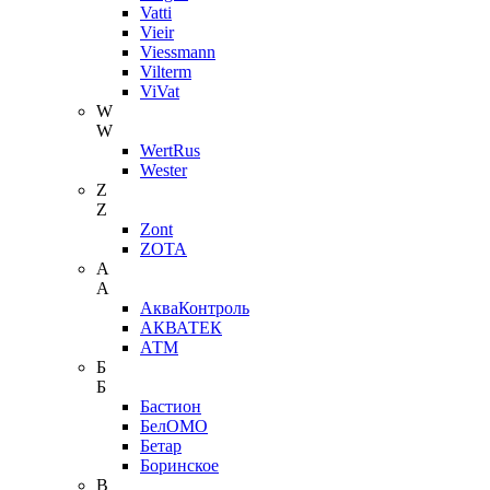
Vatti
Vieir
Viessmann
Vilterm
ViVat
W
W
WertRus
Wester
Z
Z
Zont
ZOTA
А
А
АкваКонтроль
АКВАТЕК
АТМ
Б
Б
Бастион
БелОМО
Бетар
Боринское
В