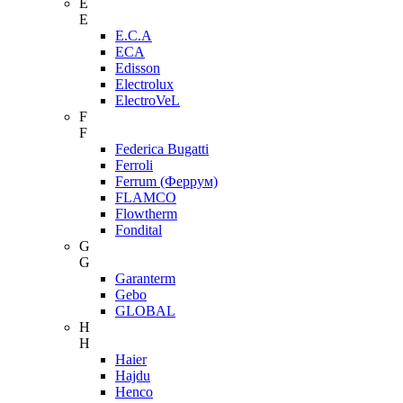
E
E
E.C.A
ECA
Edisson
Electrolux
ElectroVeL
F
F
Federica Bugatti
Ferroli
Ferrum (Феррум)
FLAMCO
Flowtherm
Fondital
G
G
Garanterm
Gebo
GLOBAL
H
H
Haier
Hajdu
Henco