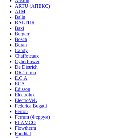
Ariston
ARTU (АПЕКС)
ATM
Ballu
BALTUR
Baxi
Bergerr
Bosch
Buran
Candy
Chaffoteaux
CyberPower
De Dietrich
DR-Termo
E.C.A
ECA
Edisson
Electrolux
ElectroVeL
Federica Bugatti
Ferroli
Ferrum (Феррум)
FLAMCO
Flowtherm
Fondital