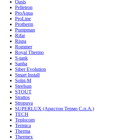
Oasis
Pelletron
ProAqua
ProLine
Protherm
Pumpman
Rifar
Rispa
Rommer
Royal Thermo
S-tank
Sanha
Siber Evolution
Smart Install
Solpi-M
Steelsun
STOUT
Strattos
Stropuva
SUPERLUX (Аристон Термо С.п.А.)
TECH
Teplocom
Termica
Therma
Thermex