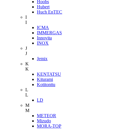
Hoobs
Hubert
Huch EnTEC
I
I
ICMA
IMMERGAS
Innovita
INOX
J
J
Jemix
K
K
KENTATSU
Kiturami
Kotitonttu
L
L
LD
M
M
METEOR
Mizudo
MORA-TOP