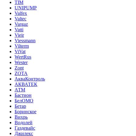
TIM
UNIPUMP
Valfex
Valtec
Vargaz
Vatti
Vieir
Viessmann
Vilterm
ViVat
WertRus
Wester
Zont
ZOTA
АкваКонтроль
АКВАТЕК
АТМ
Бастион
БелОМО
Бетар
Боринское
Вихрь
Водолей
Газдевайс
Джилекс