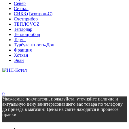
Север
Сигнал
СИКЗ (Газотрон-С)
Счетприбор
ТЕПЛОVOZ
Теплодар
Теплоприбор
Терма
Турбулентность-Дон
Франция
Хотхан
Эван
0
Уважаемые покупатели, пожалуйста, уточняйте наличие и
актуальную цену заинтересовавшего вас товара по телефону
до приезда в магазин! Цены на сайте находятся в процессе
правки.