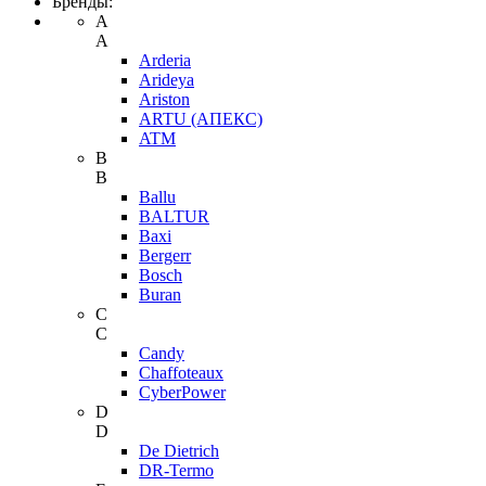
Бренды:
A
A
Arderia
Arideya
Ariston
ARTU (АПЕКС)
ATM
B
B
Ballu
BALTUR
Baxi
Bergerr
Bosch
Buran
C
C
Candy
Chaffoteaux
CyberPower
D
D
De Dietrich
DR-Termo