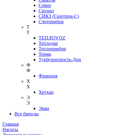
Север
Сигнал
СИКЗ (Газотрон-С)
Счетприбор
Т
Т
ТЕПЛОVOZ
Теплодар
Теплоприбор
Терма
Турбулентность-Дон
Ф
Ф
Франция
Х
Х
Хотхан
Э
Э
Эван
Все бренды
Главная
Насосы
Дренажные насосы