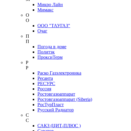
Микро Лайн
Мимакс
О
О
ООО "ТАУГАЗ"
Очаг
П
П
Погода в доме
Политэк
ПроксиТерм
Р
Р
Раско Газэлектроника
Ресанта
РЕСУРС
Россия
Ростовгазоаппарат
Ростовгазоаппарат (Siberia)
РосТурПласт
Русский Радиатор
С
С
САКЗ (ЦИТ-ПЛЮС )
Саратов