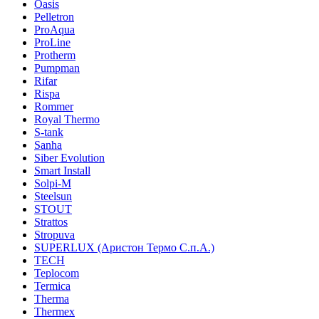
Oasis
Pelletron
ProAqua
ProLine
Protherm
Pumpman
Rifar
Rispa
Rommer
Royal Thermo
S-tank
Sanha
Siber Evolution
Smart Install
Solpi-M
Steelsun
STOUT
Strattos
Stropuva
SUPERLUX (Аристон Термо С.п.А.)
TECH
Teplocom
Termica
Therma
Thermex