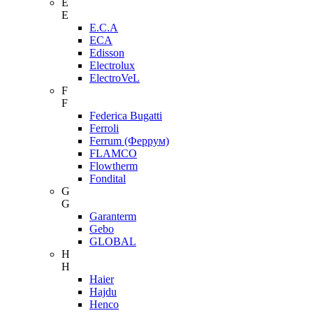
E
E
E.C.A
ECA
Edisson
Electrolux
ElectroVeL
F
F
Federica Bugatti
Ferroli
Ferrum (Феррум)
FLAMCO
Flowtherm
Fondital
G
G
Garanterm
Gebo
GLOBAL
H
H
Haier
Hajdu
Henco