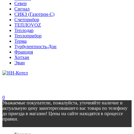
Север
Сигнал
СИКЗ (Газотрон-С)
Счетприбор
ТЕПЛОVOZ
Теплодар
Теплоприбор
Терма
Турбулентность-Дон
Франция
Хотхан
Эван
0
Уважаемые покупатели, пожалуйста, уточняйте наличие и
актуальную цену заинтересовавшего вас товара по телефону
до приезда в магазин! Цены на сайте находятся в процессе
правки.