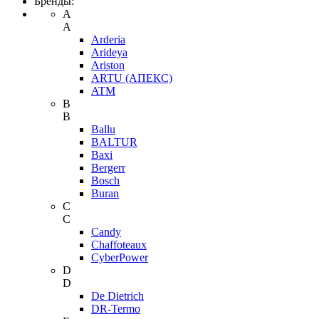
Бренды:
A
A
Arderia
Arideya
Ariston
ARTU (АПЕКС)
ATM
B
B
Ballu
BALTUR
Baxi
Bergerr
Bosch
Buran
C
C
Candy
Chaffoteaux
CyberPower
D
D
De Dietrich
DR-Termo