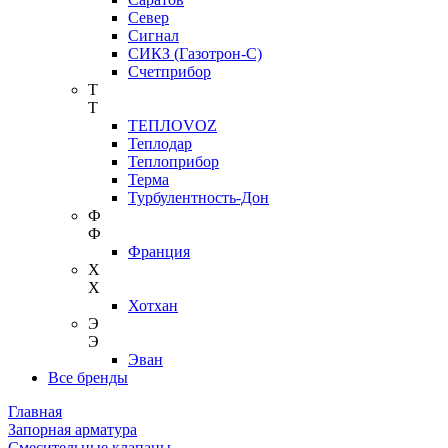
Север
Сигнал
СИКЗ (Газотрон-С)
Счетприбор
Т
Т
ТЕПЛОVOZ
Теплодар
Теплоприбор
Терма
Турбулентность-Дон
Ф
Ф
Франция
Х
Х
Хотхан
Э
Э
Эван
Все бренды
Главная
Запорная арматура
Смесительные клапаны