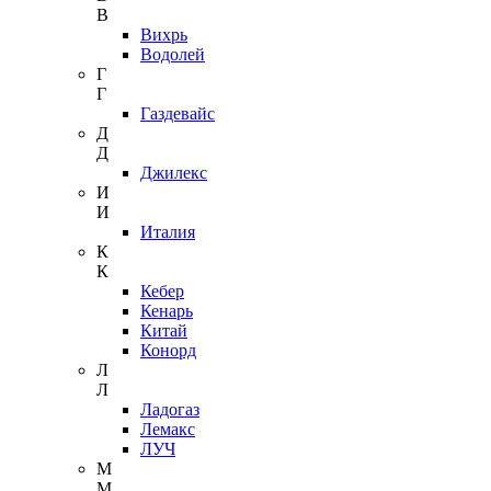
В
Вихрь
Водолей
Г
Г
Газдевайс
Д
Д
Джилекс
И
И
Италия
К
К
Кебер
Кенарь
Китай
Конорд
Л
Л
Ладогаз
Лемакс
ЛУЧ
М
М