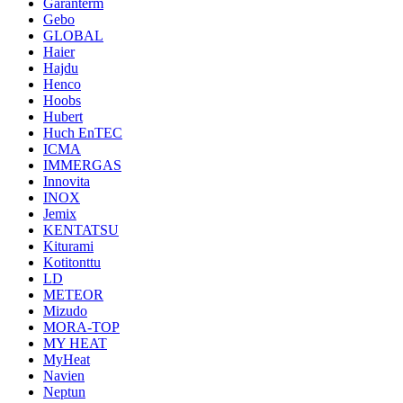
Garanterm
Gebo
GLOBAL
Haier
Hajdu
Henco
Hoobs
Hubert
Huch EnTEC
ICMA
IMMERGAS
Innovita
INOX
Jemix
KENTATSU
Kiturami
Kotitonttu
LD
METEOR
Mizudo
MORA-TOP
MY HEAT
MyHeat
Navien
Neptun