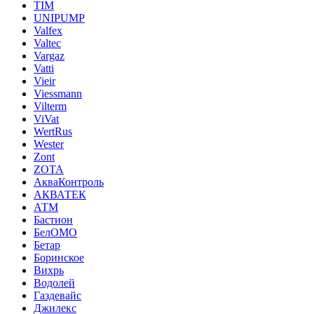
TIM
UNIPUMP
Valfex
Valtec
Vargaz
Vatti
Vieir
Viessmann
Vilterm
ViVat
WertRus
Wester
Zont
ZOTA
АкваКонтроль
АКВАТЕК
АТМ
Бастион
БелОМО
Бетар
Боринское
Вихрь
Водолей
Газдевайс
Джилекс