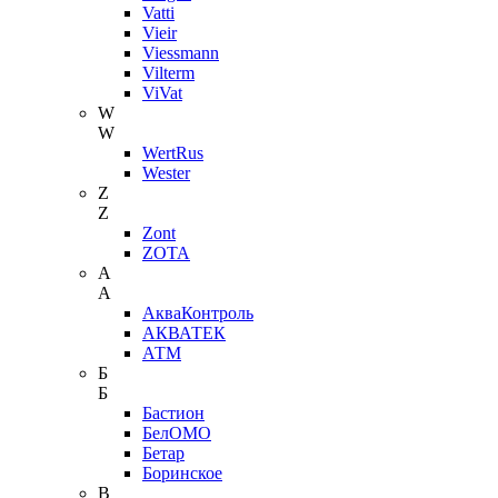
Vatti
Vieir
Viessmann
Vilterm
ViVat
W
W
WertRus
Wester
Z
Z
Zont
ZOTA
А
А
АкваКонтроль
АКВАТЕК
АТМ
Б
Б
Бастион
БелОМО
Бетар
Боринское
В