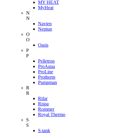
MY HEAT
MyHeat
N
N
Navien
Neptun
O
O
Oasis
P
P
Pelletron
ProAqua
ProLine
Protherm
Pumpman
R
R
Rifar
Rispa
Rommer
Royal Thermo
S
S
S-tank