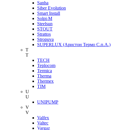
Sanha
Siber Evolution
Smart Install
Solpi-M
Steelsun
STOUT
Strattos
Stropuva
SUPERLUX (Аристон Термо С.п.А.)
T
T
TECH
Teplocom
Termica
Therma
Thermex
TIM
U
U
UNIPUMP
V
V
Valfex
Valtec
Vargaz