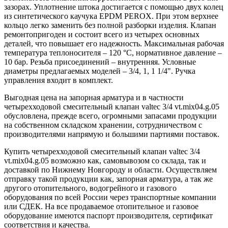
зазорах. Уплотнение штока достигается с помощью двух колец
из синтетического каучука EPDM PEROX. При этом верхнее
кольцо легко заменить без полной разборки изделия. Клапан
ремонтопригоден и состоит всего из четырех основных
деталей, что повышает его надежность. Максимальная рабочая
температура теплоносителя – 120 °C, нормативное давление –
10 бар. Резьба присоединений – внутренняя. Условные
диаметры предлагаемых моделей – 3/4, 1, 1 1/4". Ручка
управления входит в комплект.
Выгодная цена на запорная арматура и в частности
четырехходовой смесительный клапан valtec 3/4 vt.mix04.g.05
обусловлена, прежде всего, огромными запасами продукции
на собственном складском хранении, сотрудничеством с
производителями напрямую и большими партиями поставок.
Купить четырехходовой смесительный клапан valtec 3/4
vt.mix04.g.05 возможно как, самовывозом со склада, так и
доставкой по Нижнему Новгороду и области. Осуществляем
отправку такой продукции как, запорная арматура, а так же
другого отопительного, водогрейного и газового
оборудования по всей России через транспортные компании
или СДЕК. На все продаваемое отопительное и газовое
оборудование имеются паспорт производителя, сертификат
соответствия и качества.