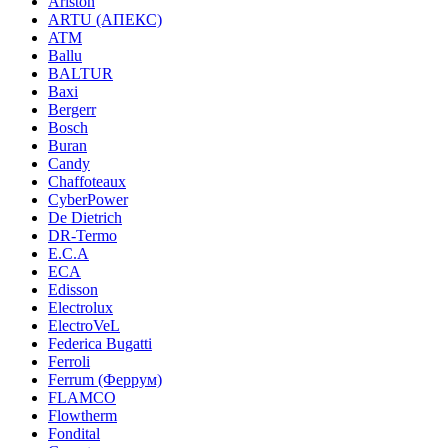
Ariston
ARTU (АПЕКС)
ATM
Ballu
BALTUR
Baxi
Bergerr
Bosch
Buran
Candy
Chaffoteaux
CyberPower
De Dietrich
DR-Termo
E.C.A
ECA
Edisson
Electrolux
ElectroVeL
Federica Bugatti
Ferroli
Ferrum (Феррум)
FLAMCO
Flowtherm
Fondital