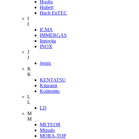
Hoobs
Hubert
Huch EnTEC
I
I
ICMA
IMMERGAS
Innovita
INOX
J
J
Jemix
K
K
KENTATSU
Kiturami
Kotitonttu
L
L
LD
M
M
METEOR
Mizudo
MORA-TOP