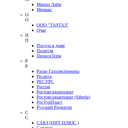
Микро Лайн
Мимакс
О
О
ООО "ТАУГАЗ"
Очаг
П
П
Погода в доме
Политэк
ПроксиТерм
Р
Р
Раско Газэлектроника
Ресанта
РЕСУРС
Россия
Ростовгазоаппарат
Ростовгазоаппарат (Siberia)
РосТурПласт
Русский Радиатор
С
С
САКЗ (ЦИТ-ПЛЮС )
Саратов