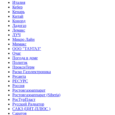
Италия
Кебер
Кенарь
Китай
Конорд
Ладогаз
Лемакс
ЛУЧ
Микро Лайн
Мимакс
ООО "ТАУГАЗ"
Очаг
Погода в доме
Политэк
ПроксиТерм
Раско Газэлектроника
Ресанта
РЕСУРС
Россия
Ростовгазоаппарат
Ростовгазоаппарат (Siberia)
РосТурПласт
Русский Радиатор
САКЗ (ЦИТ-ПЛЮС )
Саратов