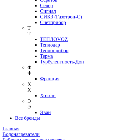
Север
Сигнал
СИКЗ (Газотрон-С)
Счетприбор
Т
Т
ТЕПЛОVOZ
Теплодар
Теплоприбор
Терма
Турбулентность-Дон
Ф
Ф
Франция
Х
Х
Хотхан
Э
Э
Эван
Все бренды
Главная
Водонагреватели
Бойлеры косвенного нагрева