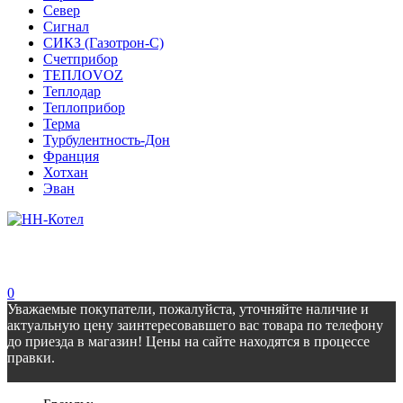
Север
Сигнал
СИКЗ (Газотрон-С)
Счетприбор
ТЕПЛОVOZ
Теплодар
Теплоприбор
Терма
Турбулентность-Дон
Франция
Хотхан
Эван
0
Уважаемые покупатели, пожалуйста, уточняйте наличие и
актуальную цену заинтересовавшего вас товара по телефону
до приезда в магазин! Цены на сайте находятся в процессе
правки.