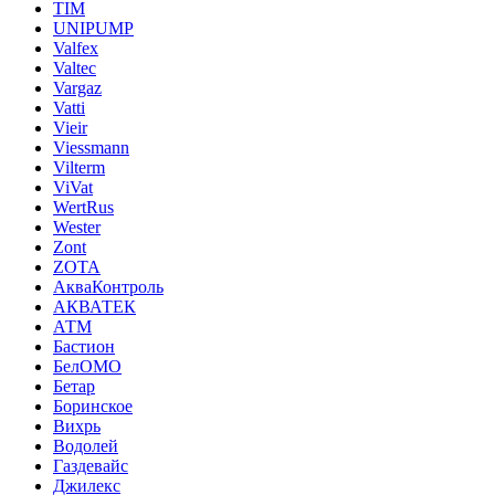
TIM
UNIPUMP
Valfex
Valtec
Vargaz
Vatti
Vieir
Viessmann
Vilterm
ViVat
WertRus
Wester
Zont
ZOTA
АкваКонтроль
АКВАТЕК
АТМ
Бастион
БелОМО
Бетар
Боринское
Вихрь
Водолей
Газдевайс
Джилекс