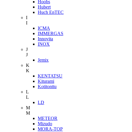
Hoobs
Hubert
Huch EnTEC
I
I
ICMA
IMMERGAS
Innovita
INOX
J
J
Jemix
K
K
KENTATSU
Kiturami
Kotitonttu
L
L
LD
M
M
METEOR
Mizudo
MORA-TOP