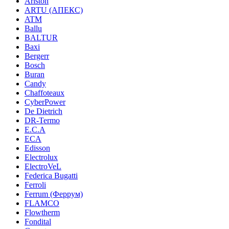
Ariston
ARTU (АПЕКС)
ATM
Ballu
BALTUR
Baxi
Bergerr
Bosch
Buran
Candy
Chaffoteaux
CyberPower
De Dietrich
DR-Termo
E.C.A
ECA
Edisson
Electrolux
ElectroVeL
Federica Bugatti
Ferroli
Ferrum (Феррум)
FLAMCO
Flowtherm
Fondital