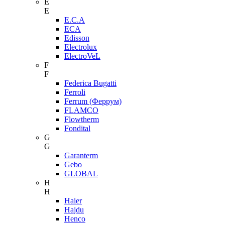
E
E
E.C.A
ECA
Edisson
Electrolux
ElectroVeL
F
F
Federica Bugatti
Ferroli
Ferrum (Феррум)
FLAMCO
Flowtherm
Fondital
G
G
Garanterm
Gebo
GLOBAL
H
H
Haier
Hajdu
Henco