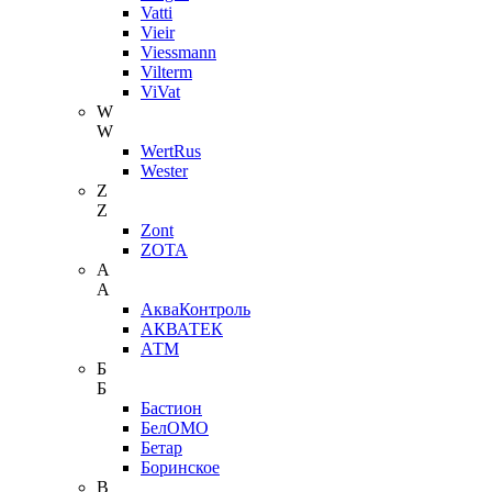
Vatti
Vieir
Viessmann
Vilterm
ViVat
W
W
WertRus
Wester
Z
Z
Zont
ZOTA
А
А
АкваКонтроль
АКВАТЕК
АТМ
Б
Б
Бастион
БелОМО
Бетар
Боринское
В