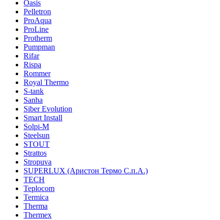
Oasis
Pelletron
ProAqua
ProLine
Protherm
Pumpman
Rifar
Rispa
Rommer
Royal Thermo
S-tank
Sanha
Siber Evolution
Smart Install
Solpi-M
Steelsun
STOUT
Strattos
Stropuva
SUPERLUX (Аристон Термо С.п.А.)
TECH
Teplocom
Termica
Therma
Thermex