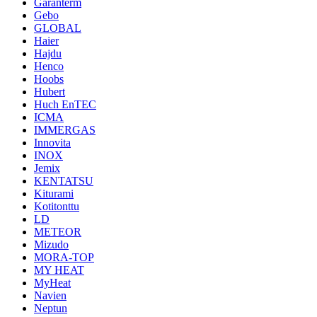
Garanterm
Gebo
GLOBAL
Haier
Hajdu
Henco
Hoobs
Hubert
Huch EnTEC
ICMA
IMMERGAS
Innovita
INOX
Jemix
KENTATSU
Kiturami
Kotitonttu
LD
METEOR
Mizudo
MORA-TOP
MY HEAT
MyHeat
Navien
Neptun