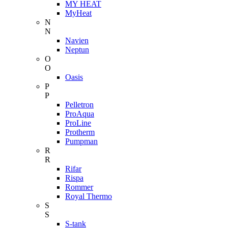
MY HEAT
MyHeat
N
N
Navien
Neptun
O
O
Oasis
P
P
Pelletron
ProAqua
ProLine
Protherm
Pumpman
R
R
Rifar
Rispa
Rommer
Royal Thermo
S
S
S-tank