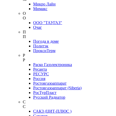
Микро Лайн
Мимакс
О
О
ООО "ТАУГАЗ"
Очаг
П
П
Погода в доме
Политэк
ПроксиТерм
Р
Р
Раско Газэлектроника
Ресанта
РЕСУРС
Россия
Ростовгазоаппарат
Ростовгазоаппарат (Siberia)
РосТурПласт
Русский Радиатор
С
С
САКЗ (ЦИТ-ПЛЮС )
Саратов