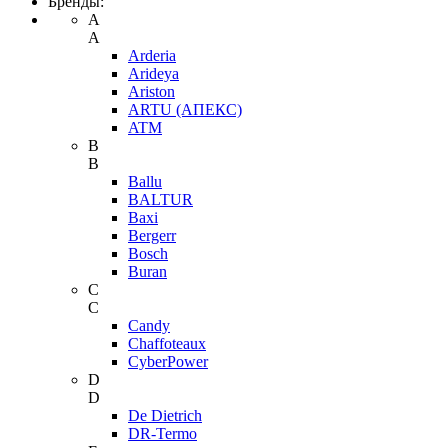
Бренды:
A
A
Arderia
Arideya
Ariston
ARTU (АПЕКС)
ATM
B
B
Ballu
BALTUR
Baxi
Bergerr
Bosch
Buran
C
C
Candy
Chaffoteaux
CyberPower
D
D
De Dietrich
DR-Termo