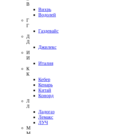
В
Вихрь
Водолей
Г
Г
Газдевайс
Д
Д
Джилекс
И
И
Италия
К
К
Кебер
Кенарь
Китай
Конорд
Л
Л
Ладогаз
Лемакс
ЛУЧ
М
М