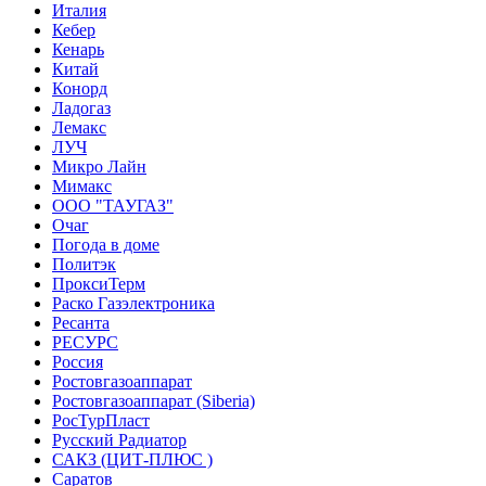
Италия
Кебер
Кенарь
Китай
Конорд
Ладогаз
Лемакс
ЛУЧ
Микро Лайн
Мимакс
ООО "ТАУГАЗ"
Очаг
Погода в доме
Политэк
ПроксиТерм
Раско Газэлектроника
Ресанта
РЕСУРС
Россия
Ростовгазоаппарат
Ростовгазоаппарат (Siberia)
РосТурПласт
Русский Радиатор
САКЗ (ЦИТ-ПЛЮС )
Саратов