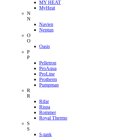
MY HEAT
MyHeat
N
N
Navien
Neptun
O
O
Oasis
P
P
Pelletron
ProAqua
ProLine
Protherm
Pumpman
R
R
Rifar
Rispa
Rommer
Royal Thermo
S
S
S-tank