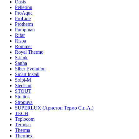
Oasis
Pelletron
ProAqua
ProLine
Protherm
Pumpman
Rifar
Rispa
Rommer
Royal Thermo
S-tank
Sanha
Siber Evolution
Smart Install
Solpi-M
Steelsun
STOUT
Strattos
Stropuva
SUPERLUX (Аристон Термо С.п.А.)
TECH
Teplocom
Termica
Therma
Thermex