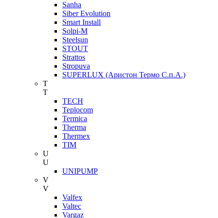
Sanha
Siber Evolution
Smart Install
Solpi-M
Steelsun
STOUT
Strattos
Stropuva
SUPERLUX (Аристон Термо С.п.А.)
T
T
TECH
Teplocom
Termica
Therma
Thermex
TIM
U
U
UNIPUMP
V
V
Valfex
Valtec
Vargaz