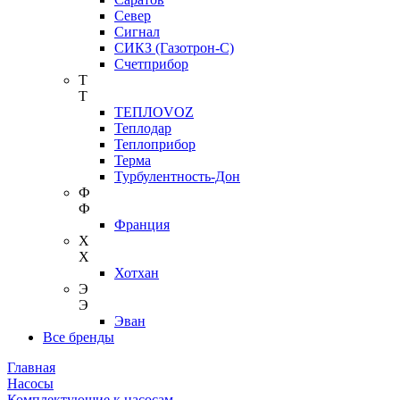
Север
Сигнал
СИКЗ (Газотрон-С)
Счетприбор
Т
Т
ТЕПЛОVOZ
Теплодар
Теплоприбор
Терма
Турбулентность-Дон
Ф
Ф
Франция
Х
Х
Хотхан
Э
Э
Эван
Все бренды
Главная
Насосы
Комплектующие к насосам