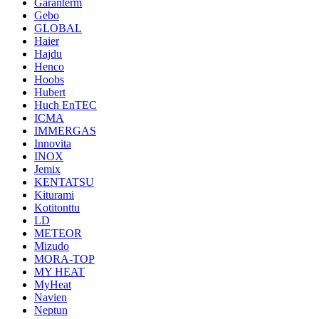
Garanterm
Gebo
GLOBAL
Haier
Hajdu
Henco
Hoobs
Hubert
Huch EnTEC
ICMA
IMMERGAS
Innovita
INOX
Jemix
KENTATSU
Kiturami
Kotitonttu
LD
METEOR
Mizudo
MORA-TOP
MY HEAT
MyHeat
Navien
Neptun