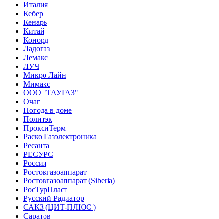
Италия
Кебер
Кенарь
Китай
Конорд
Ладогаз
Лемакс
ЛУЧ
Микро Лайн
Мимакс
ООО "ТАУГАЗ"
Очаг
Погода в доме
Политэк
ПроксиТерм
Раско Газэлектроника
Ресанта
РЕСУРС
Россия
Ростовгазоаппарат
Ростовгазоаппарат (Siberia)
РосТурПласт
Русский Радиатор
САКЗ (ЦИТ-ПЛЮС )
Саратов