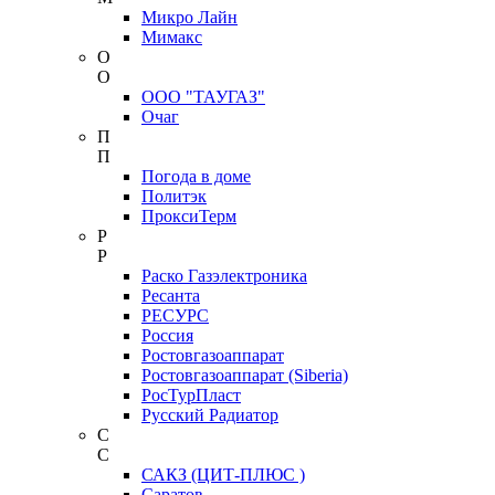
Микро Лайн
Мимакс
О
О
ООО "ТАУГАЗ"
Очаг
П
П
Погода в доме
Политэк
ПроксиТерм
Р
Р
Раско Газэлектроника
Ресанта
РЕСУРС
Россия
Ростовгазоаппарат
Ростовгазоаппарат (Siberia)
РосТурПласт
Русский Радиатор
С
С
САКЗ (ЦИТ-ПЛЮС )
Саратов