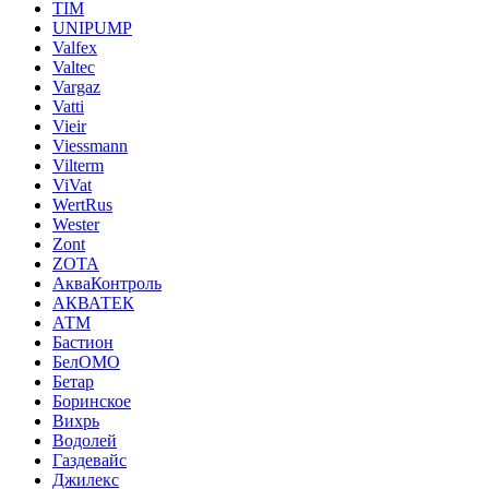
TIM
UNIPUMP
Valfex
Valtec
Vargaz
Vatti
Vieir
Viessmann
Vilterm
ViVat
WertRus
Wester
Zont
ZOTA
АкваКонтроль
АКВАТЕК
АТМ
Бастион
БелОМО
Бетар
Боринское
Вихрь
Водолей
Газдевайс
Джилекс