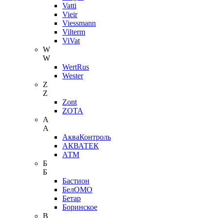
Vatti
Vieir
Viessmann
Vilterm
ViVat
W
W
WertRus
Wester
Z
Z
Zont
ZOTA
А
А
АкваКонтроль
АКВАТЕК
АТМ
Б
Б
Бастион
БелОМО
Бетар
Боринское
В