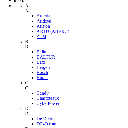
Бренды:
A
A
Arderia
Arideya
Ariston
ARTU (АПЕКС)
ATM
B
B
Ballu
BALTUR
Baxi
Bergerr
Bosch
Buran
C
C
Candy
Chaffoteaux
CyberPower
D
D
De Dietrich
DR-Termo