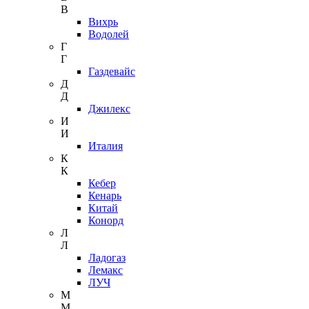
В
Вихрь
Водолей
Г
Г
Газдевайс
Д
Д
Джилекс
И
И
Италия
К
К
Кебер
Кенарь
Китай
Конорд
Л
Л
Ладогаз
Лемакс
ЛУЧ
М
М