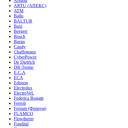
Ariston
ARTU (АПЕКС)
ATM
Ballu
BALTUR
Baxi
Bergerr
Bosch
Buran
Candy
Chaffoteaux
CyberPower
De Dietrich
DR-Termo
E.C.A
ECA
Edisson
Electrolux
ElectroVeL
Federica Bugatti
Ferroli
Ferrum (Феррум)
FLAMCO
Flowtherm
Fondital