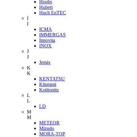
Hoobs
Hubert
Huch EnTEC
I
I
ICMA
IMMERGAS
Innovita
INOX
J
J
Jemix
K
K
KENTATSU
Kiturami
Kotitonttu
L
L
LD
M
M
METEOR
Mizudo
MORA-TOP