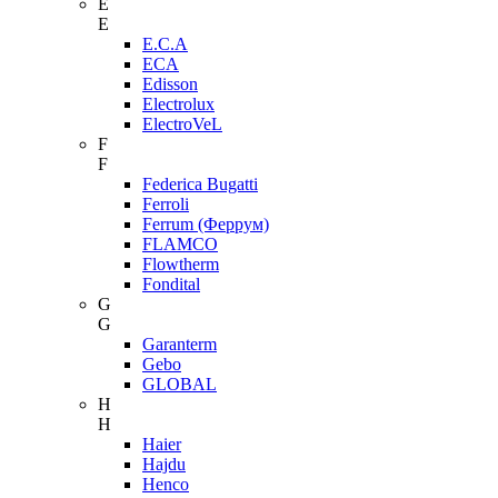
E
E
E.C.A
ECA
Edisson
Electrolux
ElectroVeL
F
F
Federica Bugatti
Ferroli
Ferrum (Феррум)
FLAMCO
Flowtherm
Fondital
G
G
Garanterm
Gebo
GLOBAL
H
H
Haier
Hajdu
Henco