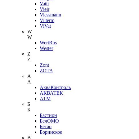
Vatti
Vieir
Viessmann
Vilterm
ViVat
W
W
WertRus
Wester
Z
Z
Zont
ZOTA
А
А
АкваКонтроль
АКВАТЕК
АТМ
Б
Б
Бастион
БелОМО
Бетар
Боринское
В