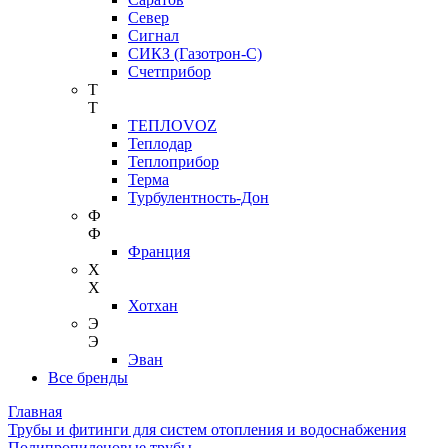
Север
Сигнал
СИКЗ (Газотрон-С)
Счетприбор
Т
Т
ТЕПЛОVOZ
Теплодар
Теплоприбор
Терма
Турбулентность-Дон
Ф
Ф
Франция
Х
Х
Хотхан
Э
Э
Эван
Все бренды
Главная
Трубы и фитинги для систем отопления и водоснабжения
Полипропиленовые трубы