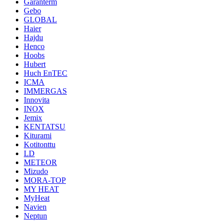
Garanterm
Gebo
GLOBAL
Haier
Hajdu
Henco
Hoobs
Hubert
Huch EnTEC
ICMA
IMMERGAS
Innovita
INOX
Jemix
KENTATSU
Kiturami
Kotitonttu
LD
METEOR
Mizudo
MORA-TOP
MY HEAT
MyHeat
Navien
Neptun