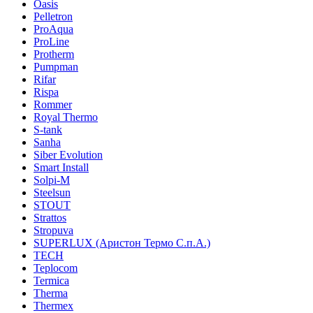
Oasis
Pelletron
ProAqua
ProLine
Protherm
Pumpman
Rifar
Rispa
Rommer
Royal Thermo
S-tank
Sanha
Siber Evolution
Smart Install
Solpi-M
Steelsun
STOUT
Strattos
Stropuva
SUPERLUX (Аристон Термо С.п.А.)
TECH
Teplocom
Termica
Therma
Thermex