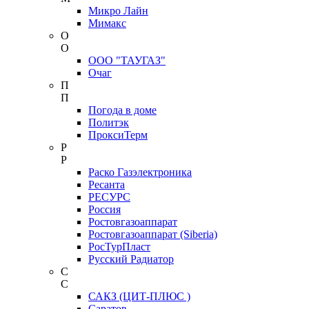
Микро Лайн
Мимакс
О
О
ООО "ТАУГАЗ"
Очаг
П
П
Погода в доме
Политэк
ПроксиТерм
Р
Р
Раско Газэлектроника
Ресанта
РЕСУРС
Россия
Ростовгазоаппарат
Ростовгазоаппарат (Siberia)
РосТурПласт
Русский Радиатор
С
С
САКЗ (ЦИТ-ПЛЮС )
Саратов