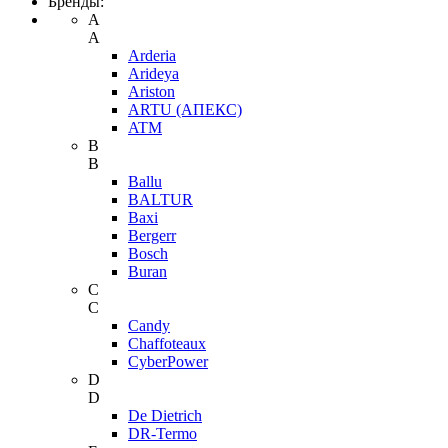
Бренды:
A
A
Arderia
Arideya
Ariston
ARTU (АПЕКС)
ATM
B
B
Ballu
BALTUR
Baxi
Bergerr
Bosch
Buran
C
C
Candy
Chaffoteaux
CyberPower
D
D
De Dietrich
DR-Termo