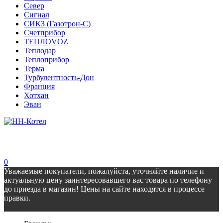
Север
Сигнал
СИКЗ (Газотрон-С)
Счетприбор
ТЕПЛОVOZ
Теплодар
Теплоприбор
Терма
Турбулентность-Дон
Франция
Хотхан
Эван
0
Уважаемые покупатели, пожалуйста, уточняйте наличие и
актуальную цену заинтересовавшего вас товара по телефону
до приезда в магазин! Цены на сайте находятся в процессе
правки.