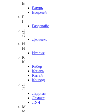
В
Вихрь
Водолей
Г
Г
Газдевайс
Д
Д
Джилекс
И
И
Италия
К
К
Кебер
Кенарь
Китай
Конорд
Л
Л
Ладогаз
Лемакс
ЛУЧ
М
М