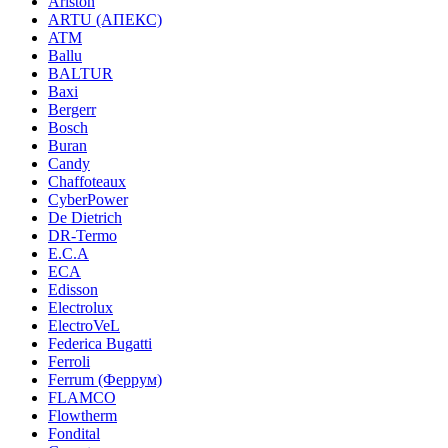
Ariston
ARTU (АПЕКС)
ATM
Ballu
BALTUR
Baxi
Bergerr
Bosch
Buran
Candy
Chaffoteaux
CyberPower
De Dietrich
DR-Termo
E.C.A
ECA
Edisson
Electrolux
ElectroVeL
Federica Bugatti
Ferroli
Ferrum (Феррум)
FLAMCO
Flowtherm
Fondital