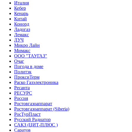
Италия
Кебер
Кенарь
Китай
Конорд
Ладогаз
Лемакс
ЛУЧ
Микро Лайн
Мимакс
ООО "ТАУГАЗ"
Очаг
Погода в доме
Политэк
ПроксиТерм
Раско Газэлектроника
Ресанта
РЕСУРС
Россия
Ростовгазоаппарат
Ростовгазоаппарат (Siberia)
РосТурПласт
Русский Радиатор
САКЗ (ЦИТ-ПЛЮС )
Саратов