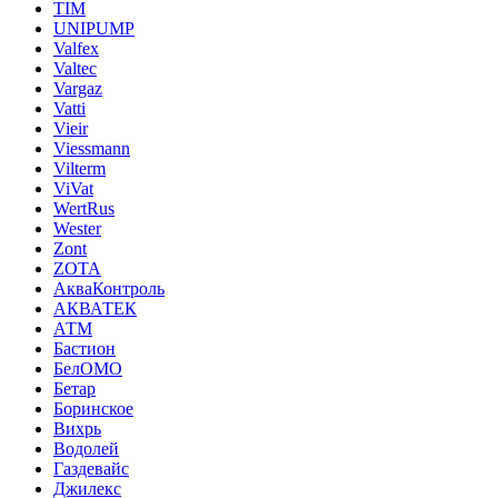
TIM
UNIPUMP
Valfex
Valtec
Vargaz
Vatti
Vieir
Viessmann
Vilterm
ViVat
WertRus
Wester
Zont
ZOTA
АкваКонтроль
АКВАТЕК
АТМ
Бастион
БелОМО
Бетар
Боринское
Вихрь
Водолей
Газдевайс
Джилекс