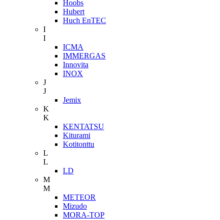
Hoobs
Hubert
Huch EnTEC
I
I
ICMA
IMMERGAS
Innovita
INOX
J
J
Jemix
K
K
KENTATSU
Kiturami
Kotitonttu
L
L
LD
M
M
METEOR
Mizudo
MORA-TOP