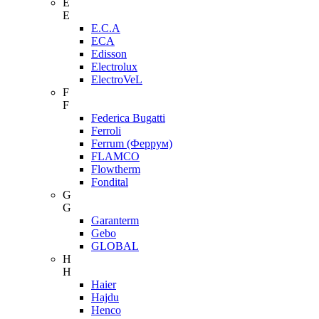
E
E
E.C.A
ECA
Edisson
Electrolux
ElectroVeL
F
F
Federica Bugatti
Ferroli
Ferrum (Феррум)
FLAMCO
Flowtherm
Fondital
G
G
Garanterm
Gebo
GLOBAL
H
H
Haier
Hajdu
Henco