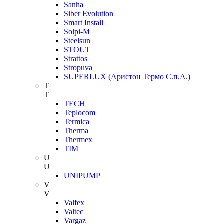
Sanha
Siber Evolution
Smart Install
Solpi-M
Steelsun
STOUT
Strattos
Stropuva
SUPERLUX (Аристон Термо С.п.А.)
T
T
TECH
Teplocom
Termica
Therma
Thermex
TIM
U
U
UNIPUMP
V
V
Valfex
Valtec
Vargaz