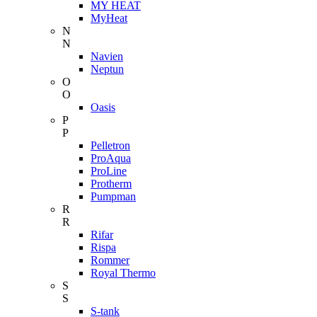
MY HEAT
MyHeat
N
N
Navien
Neptun
O
O
Oasis
P
P
Pelletron
ProAqua
ProLine
Protherm
Pumpman
R
R
Rifar
Rispa
Rommer
Royal Thermo
S
S
S-tank