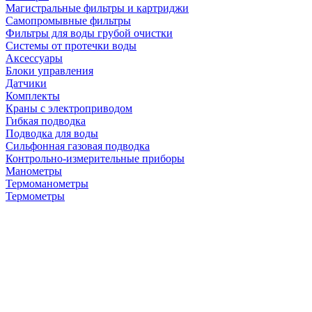
Магистральные фильтры и картриджи
Самопромывные фильтры
Фильтры для воды грубой очистки
Системы от протечки воды
Аксессуары
Блоки управления
Датчики
Комплекты
Краны с электроприводом
Гибкая подводка
Подводка для воды
Сильфонная газовая подводка
Контрольно-измерительные приборы
Манометры
Термоманометры
Термометры