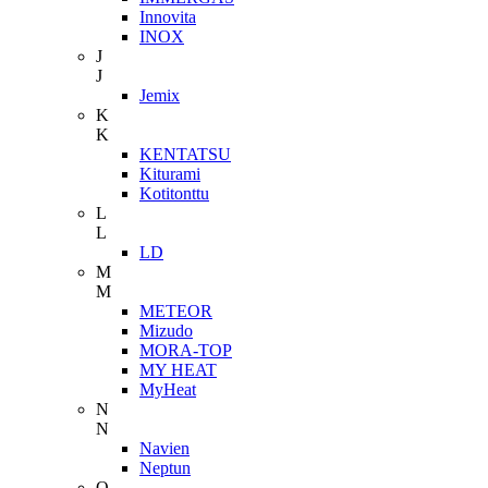
Innovita
INOX
J
J
Jemix
K
K
KENTATSU
Kiturami
Kotitonttu
L
L
LD
M
M
METEOR
Mizudo
MORA-TOP
MY HEAT
MyHeat
N
N
Navien
Neptun
O