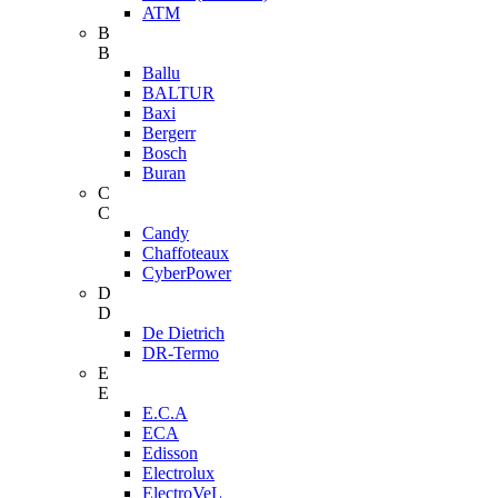
ATM
B
B
Ballu
BALTUR
Baxi
Bergerr
Bosch
Buran
C
C
Candy
Chaffoteaux
CyberPower
D
D
De Dietrich
DR-Termo
E
E
E.C.A
ECA
Edisson
Electrolux
ElectroVeL