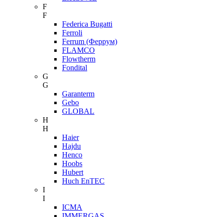
F
F
Federica Bugatti
Ferroli
Ferrum (Феррум)
FLAMCO
Flowtherm
Fondital
G
G
Garanterm
Gebo
GLOBAL
H
H
Haier
Hajdu
Henco
Hoobs
Hubert
Huch EnTEC
I
I
ICMA
IMMERGAS