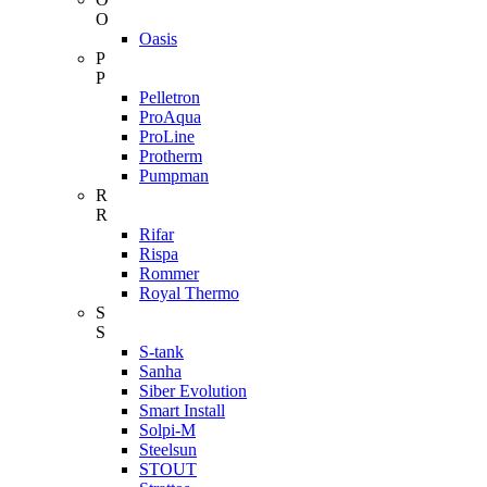
O
Oasis
P
P
Pelletron
ProAqua
ProLine
Protherm
Pumpman
R
R
Rifar
Rispa
Rommer
Royal Thermo
S
S
S-tank
Sanha
Siber Evolution
Smart Install
Solpi-M
Steelsun
STOUT