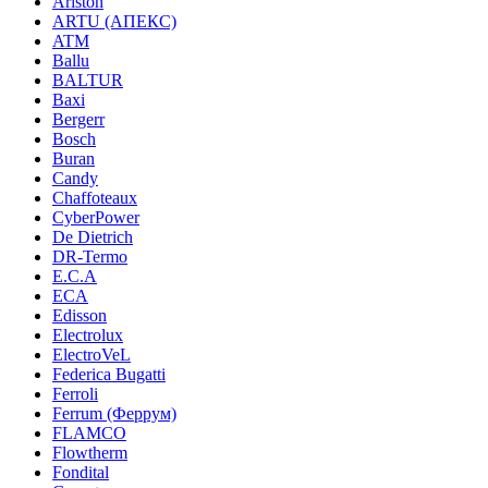
Ariston
ARTU (АПЕКС)
ATM
Ballu
BALTUR
Baxi
Bergerr
Bosch
Buran
Candy
Chaffoteaux
CyberPower
De Dietrich
DR-Termo
E.C.A
ECA
Edisson
Electrolux
ElectroVeL
Federica Bugatti
Ferroli
Ferrum (Феррум)
FLAMCO
Flowtherm
Fondital