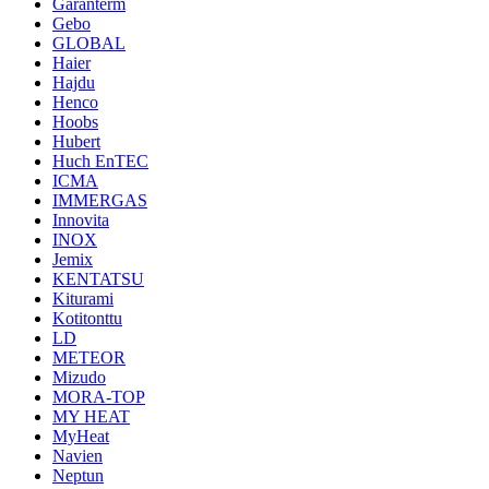
Garanterm
Gebo
GLOBAL
Haier
Hajdu
Henco
Hoobs
Hubert
Huch EnTEC
ICMA
IMMERGAS
Innovita
INOX
Jemix
KENTATSU
Kiturami
Kotitonttu
LD
METEOR
Mizudo
MORA-TOP
MY HEAT
MyHeat
Navien
Neptun