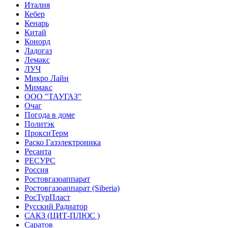
Италия
Кебер
Кенарь
Китай
Конорд
Ладогаз
Лемакс
ЛУЧ
Микро Лайн
Мимакс
ООО "ТАУГАЗ"
Очаг
Погода в доме
Политэк
ПроксиТерм
Раско Газэлектроника
Ресанта
РЕСУРС
Россия
Ростовгазоаппарат
Ростовгазоаппарат (Siberia)
РосТурПласт
Русский Радиатор
САКЗ (ЦИТ-ПЛЮС )
Саратов