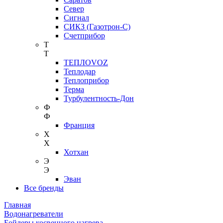
Север
Сигнал
СИКЗ (Газотрон-С)
Счетприбор
Т
Т
ТЕПЛОVOZ
Теплодар
Теплоприбор
Терма
Турбулентность-Дон
Ф
Ф
Франция
Х
Х
Хотхан
Э
Э
Эван
Все бренды
Главная
Водонагреватели
Бойлеры косвенного нагрева