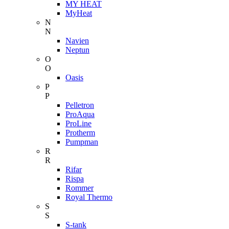
MY HEAT
MyHeat
N
N
Navien
Neptun
O
O
Oasis
P
P
Pelletron
ProAqua
ProLine
Protherm
Pumpman
R
R
Rifar
Rispa
Rommer
Royal Thermo
S
S
S-tank