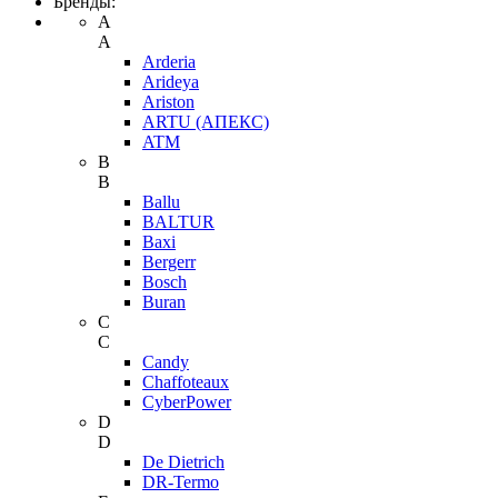
Бренды:
A
A
Arderia
Arideya
Ariston
ARTU (АПЕКС)
ATM
B
B
Ballu
BALTUR
Baxi
Bergerr
Bosch
Buran
C
C
Candy
Chaffoteaux
CyberPower
D
D
De Dietrich
DR-Termo