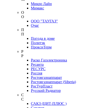
Микро Лайн
Мимакс
О
О
ООО "ТАУГАЗ"
Очаг
П
П
Погода в доме
Политэк
ПроксиТерм
Р
Р
Раско Газэлектроника
Ресанта
РЕСУРС
Россия
Ростовгазоаппарат
Ростовгазоаппарат (Siberia)
РосТурПласт
Русский Радиатор
С
С
САКЗ (ЦИТ-ПЛЮС )
Саратов