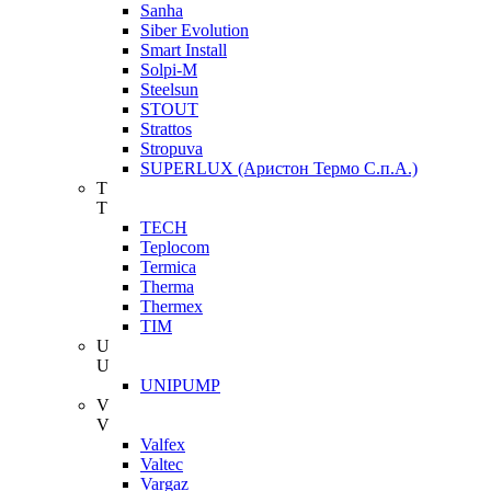
Sanha
Siber Evolution
Smart Install
Solpi-M
Steelsun
STOUT
Strattos
Stropuva
SUPERLUX (Аристон Термо С.п.А.)
T
T
TECH
Teplocom
Termica
Therma
Thermex
TIM
U
U
UNIPUMP
V
V
Valfex
Valtec
Vargaz