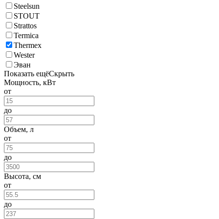
Steelsun
STOUT
Strattos
Termica
Thermex
Wester
Эван
Показать ещё
Скрыть
Мощность, кВт
от
до
Объем, л
от
до
Высота, см
от
до