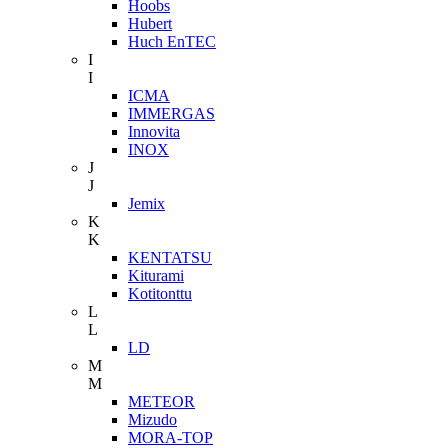
Hoobs
Hubert
Huch EnTEC
I
I
ICMA
IMMERGAS
Innovita
INOX
J
J
Jemix
K
K
KENTATSU
Kiturami
Kotitonttu
L
L
LD
M
M
METEOR
Mizudo
MORA-TOP