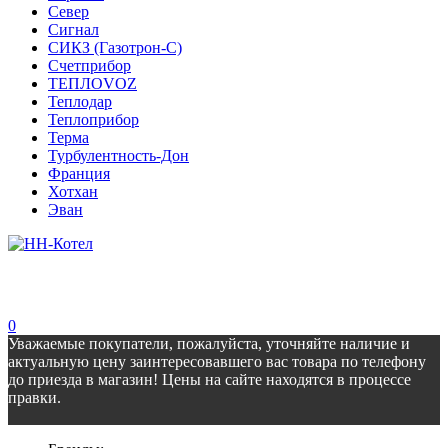
Север
Сигнал
СИКЗ (Газотрон-С)
Счетприбор
ТЕПЛОVOZ
Теплодар
Теплоприбор
Терма
Турбулентность-Дон
Франция
Хотхан
Эван
0
Уважаемые покупатели, пожалуйста, уточняйте наличие и
актуальную цену заинтересовавшего вас товара по телефону
до приезда в магазин! Цены на сайте находятся в процессе
правки.