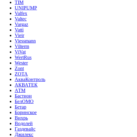
TIM
UNIPUMP
Valfex
Valtec
Vargaz
Vatti
Vieir
Viessmann
Vilterm
ViVat
WertRus
Wester
Zont
ZOTA
АкваКонтроль
АКВАТЕК
АТМ
Бастион
БелОМО
Бетар
Боринское
Вихрь
Водолей
Газдевайс
Джилекс