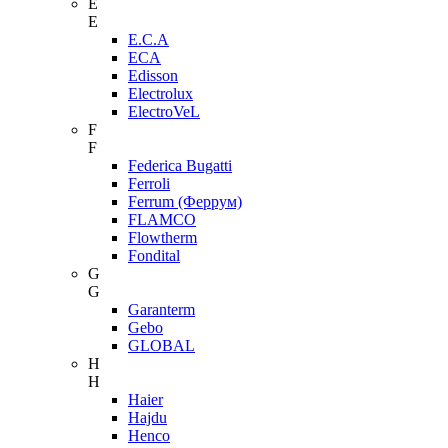
E
E
E.C.A
ECA
Edisson
Electrolux
ElectroVeL
F
F
Federica Bugatti
Ferroli
Ferrum (Феррум)
FLAMCO
Flowtherm
Fondital
G
G
Garanterm
Gebo
GLOBAL
H
H
Haier
Hajdu
Henco