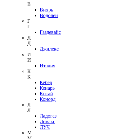
В
Вихрь
Водолей
Г
Г
Газдевайс
Д
Д
Джилекс
И
И
Италия
К
К
Кебер
Кенарь
Китай
Конорд
Л
Л
Ладогаз
Лемакс
ЛУЧ
М
М