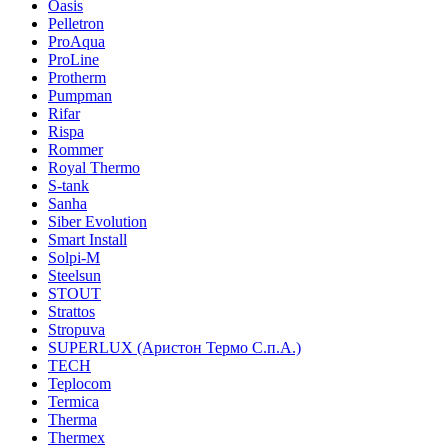
Oasis
Pelletron
ProAqua
ProLine
Protherm
Pumpman
Rifar
Rispa
Rommer
Royal Thermo
S-tank
Sanha
Siber Evolution
Smart Install
Solpi-M
Steelsun
STOUT
Strattos
Stropuva
SUPERLUX (Аристон Термо С.п.А.)
TECH
Teplocom
Termica
Therma
Thermex