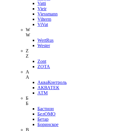
Vatti
Vieir
Viessmann
Vilterm
ViVat
W
W
WertRus
Wester
Z
Z
Zont
ZOTA
А
А
АкваКонтроль
АКВАТЕК
АТМ
Б
Б
Бастион
БелОМО
Бетар
Боринское
В