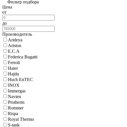
Фильтр подбора
Цена
от
до
Производитель
Arideya
Ariston
E.C.A
Federica Bugatti
Ferroli
Haier
Hajdu
Huch EnTEC
INOX
Immergas
Navien
Protherm
Rommer
Rispa
Royal Thermo
S-tank