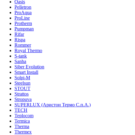
Oasis
Pelletron
ProAqua
ProLine
Protherm
Pumpman
Rifar
Rispa
Rommer
Royal Thermo
S-tank
Sanha
Siber Evolution
Smart Install
Solpi-M
Steelsun
STOUT
Strattos
Stropuva
SUPERLUX (Аристон Термо С.п.А.)
TECH
Teplocom
Termica
Therma
Thermex