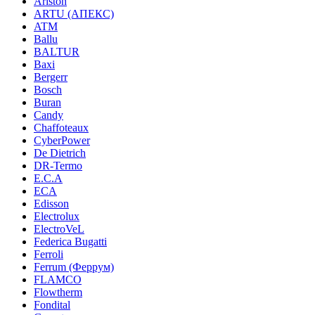
Ariston
ARTU (АПЕКС)
ATM
Ballu
BALTUR
Baxi
Bergerr
Bosch
Buran
Candy
Chaffoteaux
CyberPower
De Dietrich
DR-Termo
E.C.A
ECA
Edisson
Electrolux
ElectroVeL
Federica Bugatti
Ferroli
Ferrum (Феррум)
FLAMCO
Flowtherm
Fondital