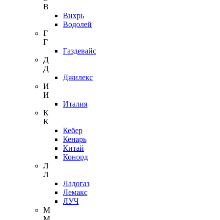
В
Вихрь
Водолей
Г
Г
Газдевайс
Д
Д
Джилекс
И
И
Италия
К
К
Кебер
Кенарь
Китай
Конорд
Л
Л
Ладогаз
Лемакс
ЛУЧ
М
М