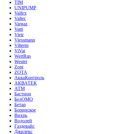
TIM
UNIPUMP
Valfex
Valtec
Vargaz
Vatti
Vieir
Viessmann
Vilterm
ViVat
WertRus
Wester
Zont
ZOTA
АкваКонтроль
АКВАТЕК
АТМ
Бастион
БелОМО
Бетар
Боринское
Вихрь
Водолей
Газдевайс
Джилекс