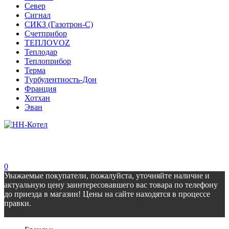
Север
Сигнал
СИКЗ (Газотрон-С)
Счетприбор
ТЕПЛОVOZ
Теплодар
Теплоприбор
Терма
Турбулентность-Дон
Франция
Хотхан
Эван
0
Уважаемые покупатели, пожалуйста, уточняйте наличие и
актуальную цену заинтересовавшего вас товара по телефону
до приезда в магазин! Цены на сайте находятся в процессе
правки.