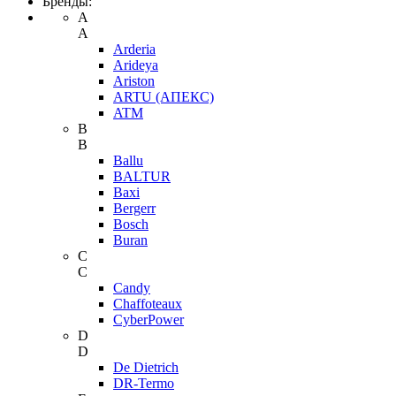
Бренды:
A
A
Arderia
Arideya
Ariston
ARTU (АПЕКС)
ATM
B
B
Ballu
BALTUR
Baxi
Bergerr
Bosch
Buran
C
C
Candy
Chaffoteaux
CyberPower
D
D
De Dietrich
DR-Termo