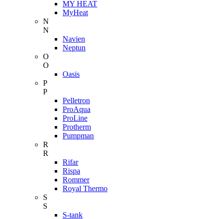
MY HEAT
MyHeat
N
N
Navien
Neptun
O
O
Oasis
P
P
Pelletron
ProAqua
ProLine
Protherm
Pumpman
R
R
Rifar
Rispa
Rommer
Royal Thermo
S
S
S-tank