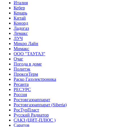
Италия
Кебер
Кенарь
Китай
Конорд
Ладогаз
Лемакс
ЛУЧ
Микро Лайн
Мимакс
ООО "ТАУГАЗ"
Очаг
Погода в доме
Политэк
ПроксиТерм
Раско Газэлектроника
Ресанта
РЕСУРС
Россия
Ростовгазоаппарат
Ростовгазоаппарат (Siberia)
РосТурПласт
Русский Радиатор
САКЗ (ЦИТ-ПЛЮС )
Саратов