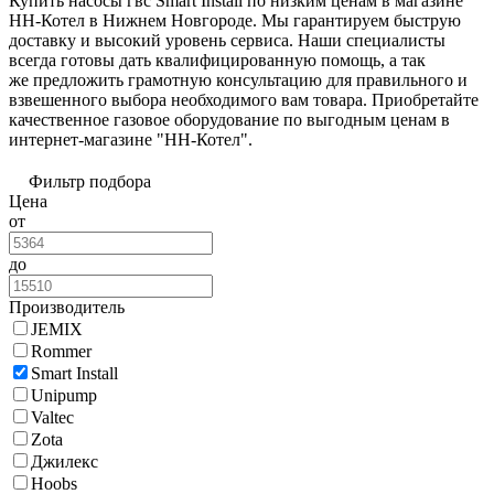
Купить насосы гвс Smart Install по низким ценам в магазине
НН-Котел в Нижнем Новгороде. Мы гарантируем быструю
доставку и высокий уровень сервиса. Наши специалисты
всегда готовы дать квалифицированную помощь, а так
же предложить грамотную консультацию для правильного и
взвешенного выбора необходимого вам товара. Приобретайте
качественное газовое оборудование по выгодным ценам в
интернет-магазине "НН-Котел".
Фильтр подбора
Цена
от
до
Производитель
JEMIX
Rommer
Smart Install
Unipump
Valtec
Zota
Джилекс
Hoobs