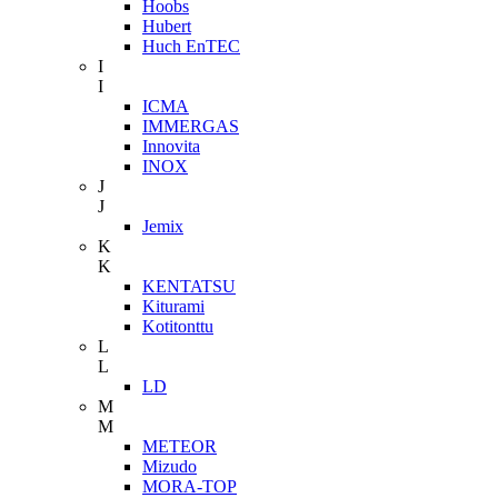
Hoobs
Hubert
Huch EnTEC
I
I
ICMA
IMMERGAS
Innovita
INOX
J
J
Jemix
K
K
KENTATSU
Kiturami
Kotitonttu
L
L
LD
M
M
METEOR
Mizudo
MORA-TOP