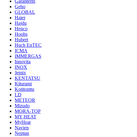
Garanterm
Gebo
GLOBAL
Haier
Hajdu
Henco
Hoobs
Hubert
Huch EnTEC
ICMA
IMMERGAS
Innovita
INOX
Jemix
KENTATSU
Kiturami
Kotitonttu
LD
METEOR
Mizudo
MORA-TOP
MY HEAT
MyHeat
Navien
Neptun