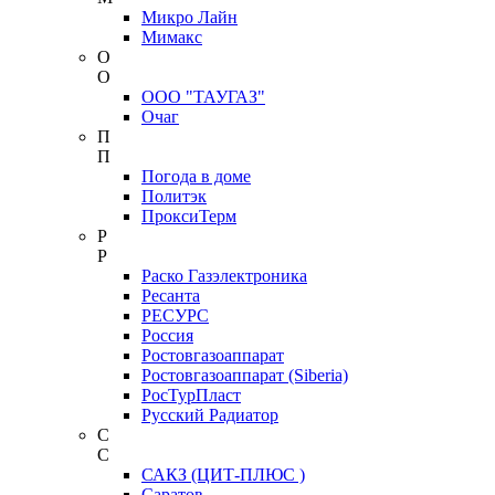
Микро Лайн
Мимакс
О
О
ООО "ТАУГАЗ"
Очаг
П
П
Погода в доме
Политэк
ПроксиТерм
Р
Р
Раско Газэлектроника
Ресанта
РЕСУРС
Россия
Ростовгазоаппарат
Ростовгазоаппарат (Siberia)
РосТурПласт
Русский Радиатор
С
С
САКЗ (ЦИТ-ПЛЮС )
Саратов