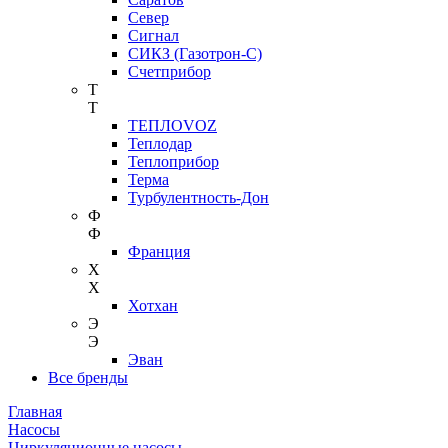
Север
Сигнал
СИКЗ (Газотрон-С)
Счетприбор
Т
Т
ТЕПЛОVOZ
Теплодар
Теплоприбор
Терма
Турбулентность-Дон
Ф
Ф
Франция
Х
Х
Хотхан
Э
Э
Эван
Все бренды
Главная
Насосы
Циркуляционные насосы