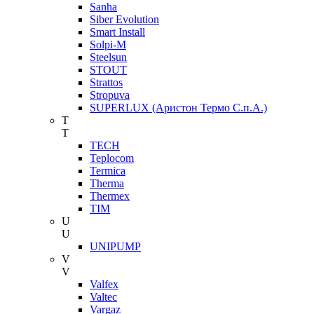
Sanha
Siber Evolution
Smart Install
Solpi-M
Steelsun
STOUT
Strattos
Stropuva
SUPERLUX (Аристон Термо С.п.А.)
T
T
TECH
Teplocom
Termica
Therma
Thermex
TIM
U
U
UNIPUMP
V
V
Valfex
Valtec
Vargaz