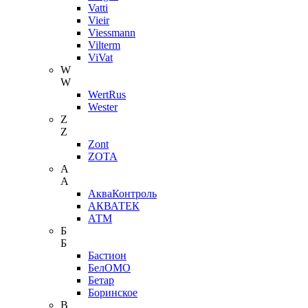
Vatti
Vieir
Viessmann
Vilterm
ViVat
W
W
WertRus
Wester
Z
Z
Zont
ZOTA
А
А
АкваКонтроль
АКВАТЕК
АТМ
Б
Б
Бастион
БелОМО
Бетар
Боринское
В