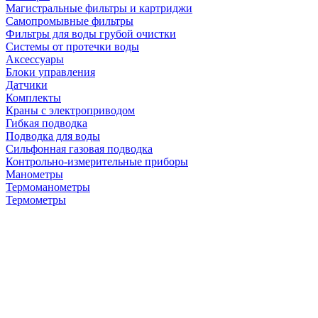
Магистральные фильтры и картриджи
Самопромывные фильтры
Фильтры для воды грубой очистки
Системы от протечки воды
Аксессуары
Блоки управления
Датчики
Комплекты
Краны с электроприводом
Гибкая подводка
Подводка для воды
Сильфонная газовая подводка
Контрольно-измерительные приборы
Манометры
Термоманометры
Термометры