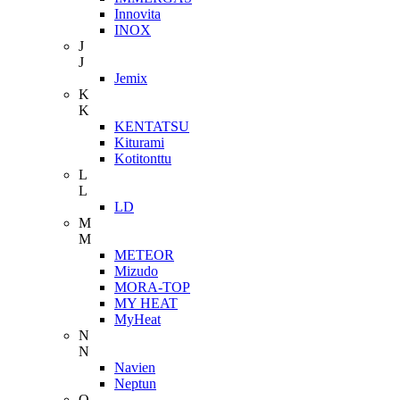
Innovita
INOX
J
J
Jemix
K
K
KENTATSU
Kiturami
Kotitonttu
L
L
LD
M
M
METEOR
Mizudo
MORA-TOP
MY HEAT
MyHeat
N
N
Navien
Neptun
O