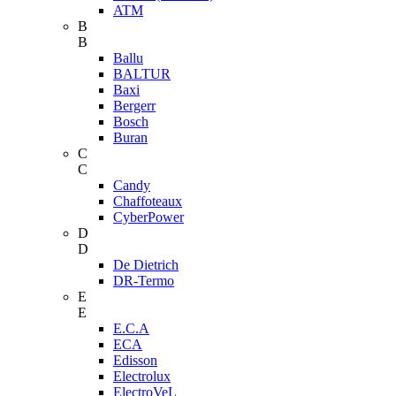
ATM
B
B
Ballu
BALTUR
Baxi
Bergerr
Bosch
Buran
C
C
Candy
Chaffoteaux
CyberPower
D
D
De Dietrich
DR-Termo
E
E
E.C.A
ECA
Edisson
Electrolux
ElectroVeL