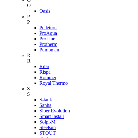
O
Oasis
P
P
Pelletron
ProAqua
ProLine
Protherm
Pumpman
R
R
Rifar
Rispa
Rommer
Royal Thermo
S
S
S-tank
Sanha
Siber Evolution
Smart Install
Solpi-M
Steelsun
STOUT