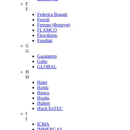
F
F
Federica Bugatti
Ferroli
Ferrum (Феррум)
FLAMCO
Flowtherm
Fondital
G
G
Garanterm
Gebo
GLOBAL
H
H
Haier
Hajdu
Henco
Hoobs
Hubert
Huch EnTEC
I
I
ICMA
IMMERGAS