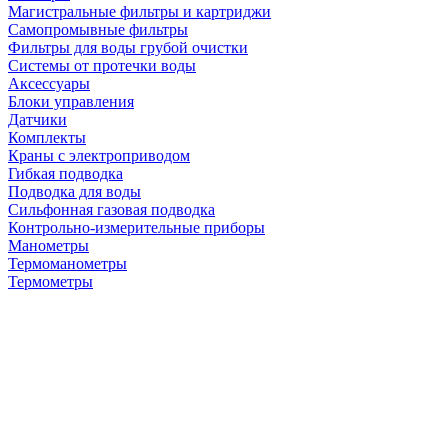
Магистральные фильтры и картриджи
Самопромывные фильтры
Фильтры для воды грубой очистки
Системы от протечки воды
Аксессуары
Блоки управления
Датчики
Комплекты
Краны с электроприводом
Гибкая подводка
Подводка для воды
Сильфонная газовая подводка
Контрольно-измерительные приборы
Манометры
Термоманометры
Термометры