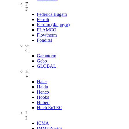
F
F
Federica Bugatti
Ferroli
Ferrum (Феррум)
FLAMCO
Flowtherm
Fondital
G
G
Garanterm
Gebo
GLOBAL
H
H
Haier
Hajdu
Henco
Hoobs
Hubert
Huch EnTEC
I
I
ICMA
IMMERGAS