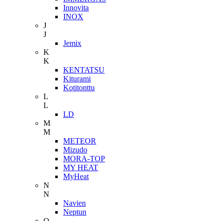
Innovita
INOX
J
J
Jemix
K
K
KENTATSU
Kiturami
Kotitonttu
L
L
LD
M
M
METEOR
Mizudo
MORA-TOP
MY HEAT
MyHeat
N
N
Navien
Neptun
O