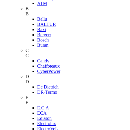
ATM
B
B
Ballu
BALTUR
Baxi
Bergerr
Bosch
Buran
C
C
Candy
Chaffoteaux
CyberPower
D
D
De Dietrich
DR-Termo
E
E
E.C.A
ECA
Edisson
Electrolux
ElectroVeL