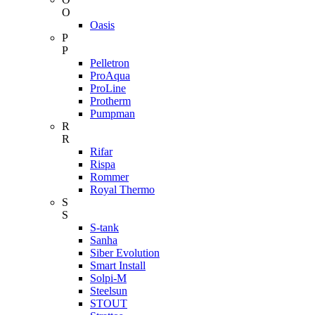
O
Oasis
P
P
Pelletron
ProAqua
ProLine
Protherm
Pumpman
R
R
Rifar
Rispa
Rommer
Royal Thermo
S
S
S-tank
Sanha
Siber Evolution
Smart Install
Solpi-M
Steelsun
STOUT