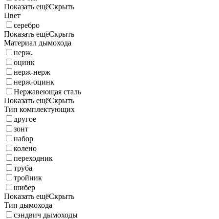
Показать ещё
Скрыть
Цвет
серебро
Показать ещё
Скрыть
Материал дымохода
нерж.
оцинк
нерж-нерж
нерж-оцинк
Нержавеющая сталь
Показать ещё
Скрыть
Тип комплектующих
другое
зонт
набор
колено
переходник
труба
тройник
шибер
Показать ещё
Скрыть
Тип дымохода
сэндвич дымоходы