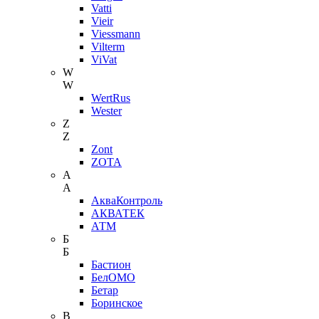
Vatti
Vieir
Viessmann
Vilterm
ViVat
W
W
WertRus
Wester
Z
Z
Zont
ZOTA
А
А
АкваКонтроль
АКВАТЕК
АТМ
Б
Б
Бастион
БелОМО
Бетар
Боринское
В