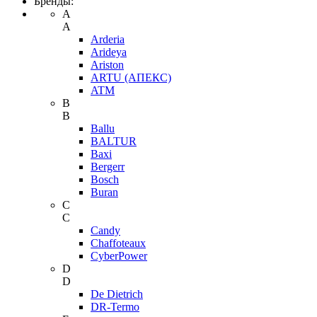
Бренды:
A
A
Arderia
Arideya
Ariston
ARTU (АПЕКС)
ATM
B
B
Ballu
BALTUR
Baxi
Bergerr
Bosch
Buran
C
C
Candy
Chaffoteaux
CyberPower
D
D
De Dietrich
DR-Termo