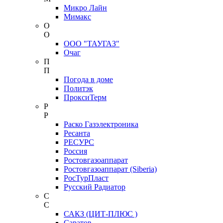
Микро Лайн
Мимакс
О
О
ООО "ТАУГАЗ"
Очаг
П
П
Погода в доме
Политэк
ПроксиТерм
Р
Р
Раско Газэлектроника
Ресанта
РЕСУРС
Россия
Ростовгазоаппарат
Ростовгазоаппарат (Siberia)
РосТурПласт
Русский Радиатор
С
С
САКЗ (ЦИТ-ПЛЮС )
Саратов