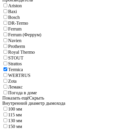
Ariston
Baxi
Bosch
DR-Termo
Ferrum
Ferrum (Феррум)
Navien
Protherm
Royal Thermo
STOUT
Strattos
Termica
WERTRUS
Zota
Лемакс
Погода в доме
Показать ещё
Скрыть
Внутренний диаметр дымохода
100 мм
115 мм
130 мм
150 мм