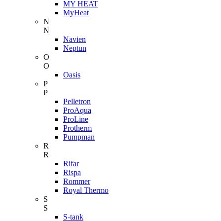
MY HEAT
MyHeat
N
N
Navien
Neptun
O
O
Oasis
P
P
Pelletron
ProAqua
ProLine
Protherm
Pumpman
R
R
Rifar
Rispa
Rommer
Royal Thermo
S
S
S-tank