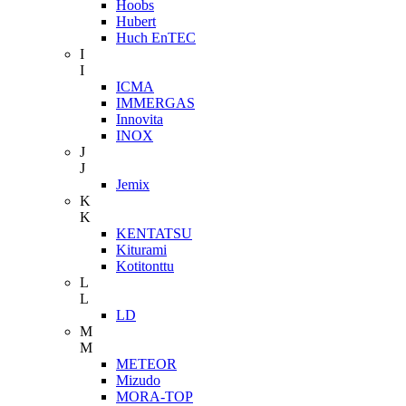
Hoobs
Hubert
Huch EnTEC
I
I
ICMA
IMMERGAS
Innovita
INOX
J
J
Jemix
K
K
KENTATSU
Kiturami
Kotitonttu
L
L
LD
M
M
METEOR
Mizudo
MORA-TOP