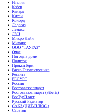
Италия
Кебер
Кенарь
Китай
Конорд
Ладогаз
Лемакс
ЛУЧ
Микро Лайн
Мимакс
ООО "ТАУГАЗ"
Очаг
Погода в доме
Политэк
ПроксиТерм
Раско Газэлектроника
Ресанта
РЕСУРС
Россия
Ростовгазоаппарат
Ростовгазоаппарат (Siberia)
РосТурПласт
Русский Радиатор
САКЗ (ЦИТ-ПЛЮС )
Саратов