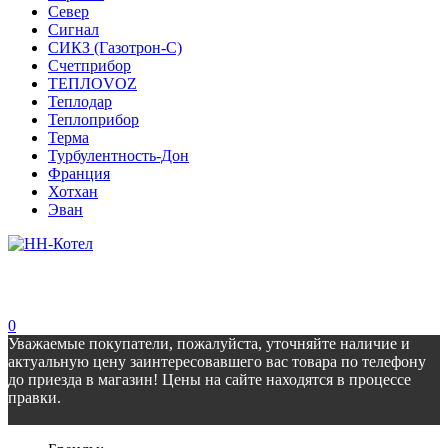
Север
Сигнал
СИКЗ (Газотрон-С)
Счетприбор
ТЕПЛОVOZ
Теплодар
Теплоприбор
Терма
Турбулентность-Дон
Франция
Хотхан
Эван
0
Уважаемые покупатели, пожалуйста, уточняйте наличие и
актуальную цену заинтересовавшего вас товара по телефону
до приезда в магазин! Цены на сайте находятся в процессе
правки.