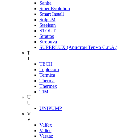
Sanha
Siber Evolution
Smart Install
Solpi-M
Steelsun
STOUT
Strattos
Stropuva
SUPERLUX (Аристон Термо С.п.А.)
T
T
TECH
Teplocom
Termica
Therma
Thermex
TIM
U
U
UNIPUMP
V
V
Valfex
Valtec
Vargaz