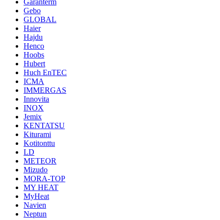
Garanterm
Gebo
GLOBAL
Haier
Hajdu
Henco
Hoobs
Hubert
Huch EnTEC
ICMA
IMMERGAS
Innovita
INOX
Jemix
KENTATSU
Kiturami
Kotitonttu
LD
METEOR
Mizudo
MORA-TOP
MY HEAT
MyHeat
Navien
Neptun