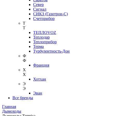
Север
Сигнал
СИКЗ (Газотрон-С)
Счетприбор
Т
Т
ТЕПЛОVOZ
Теплодар
Теплоприбор
Терма
Турбулентность-Дон
Ф
Ф
Франция
Х
Х
Хотхан
Э
Э
Эван
Все бренды
Главная
Дымоходы
Дымоходы Termica