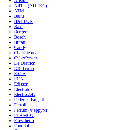
Ariston
ARTU (АПЕКС)
ATM
Ballu
BALTUR
Baxi
Bergerr
Bosch
Buran
Candy
Chaffoteaux
CyberPower
De Dietrich
DR-Termo
E.C.A
ECA
Edisson
Electrolux
ElectroVeL
Federica Bugatti
Ferroli
Ferrum (Феррум)
FLAMCO
Flowtherm
Fondital