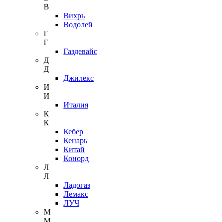
В
Вихрь
Водолей
Г
Г
Газдевайс
Д
Д
Джилекс
И
И
Италия
К
К
Кебер
Кенарь
Китай
Конорд
Л
Л
Ладогаз
Лемакс
ЛУЧ
М
М