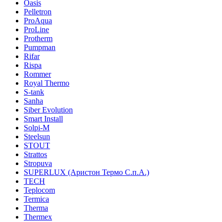
Oasis
Pelletron
ProAqua
ProLine
Protherm
Pumpman
Rifar
Rispa
Rommer
Royal Thermo
S-tank
Sanha
Siber Evolution
Smart Install
Solpi-M
Steelsun
STOUT
Strattos
Stropuva
SUPERLUX (Аристон Термо С.п.А.)
TECH
Teplocom
Termica
Therma
Thermex