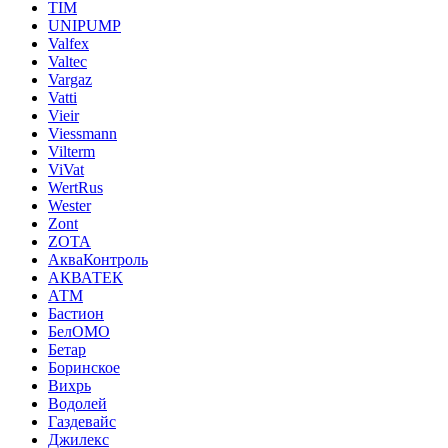
TIM
UNIPUMP
Valfex
Valtec
Vargaz
Vatti
Vieir
Viessmann
Vilterm
ViVat
WertRus
Wester
Zont
ZOTA
АкваКонтроль
АКВАТЕК
АТМ
Бастион
БелОМО
Бетар
Боринское
Вихрь
Водолей
Газдевайс
Джилекс