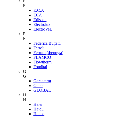
E
E
E.C.A
ECA
Edisson
Electrolux
ElectroVeL
F
F
Federica Bugatti
Ferroli
Ferrum (Феррум)
FLAMCO
Flowtherm
Fondital
G
G
Garanterm
Gebo
GLOBAL
H
H
Haier
Hajdu
Henco